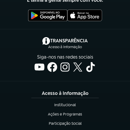
E tenha a gente sempre com você.
(abre em nova aba)
TRANSPARÊNCIA
Acesso à Informação
Siga-nos nas redes sociais
Acesso à Informação
Institucional
(abre em nova aba)
Ações e Programas
(abre em nova aba)
Participação Social
(abre em nova aba)