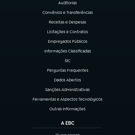
Auditorias
(abre em nova aba)
Convênios e Transferências
(abre em nova aba)
Receitas e Despesas
(abre em nova aba)
Licitações e Contratos
(abre em nova aba)
Empregados Públicos
(abre em nova aba)
Informações Classificadas
(abre em nova aba)
SIC
(abre em nova aba)
Perguntas Frequentes
(abre em nova aba)
Dados Abertos
(abre em nova aba)
Sanções Administrativas
(abre em nova aba)
Ferramentas e Aspectos Tecnológicos
(abre em nova aba)
Outras Informações
(abre em nova aba)
A EBC