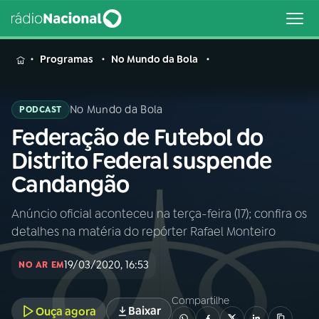
MENU
Programas
No Mundo da Bola
No Mundo da Bola
PODCAST
Federação de Futebol do
Buscar
na
Distrito Federal suspende
Rádio
Buscar
Candangão
Nacional
Anúncio oficial aconteceu na terça-feira (17); confira os
AO VIVO
detalhes na matéria do repórter Rafael Monteiro
01
INÍCIO
19/03/2020, 16:53
NO AR EM
Compartilhe
02
A RÁDIO
Baixar
Ouça agora