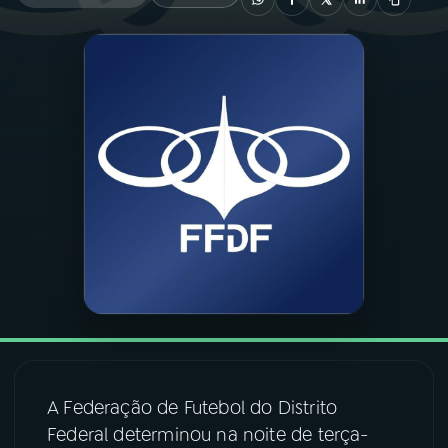
03
PROGRAMAÇÃO
04
PROGRAMAS
05
PODCASTS
06
VIDEOCASTS
07
ÚLTIMAS
08
FESTIVAL DE MÚSICA
A Federação de Futebol do Distrito
Federal determinou na noite de terça-
ACOMPANHE A RÁDIO NACIONAL