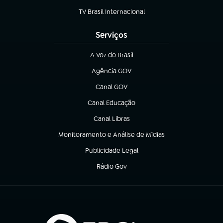
TV Brasil Internacional
(abre em nova aba)
Serviços
A Voz do Brasil
(abre em nova aba)
Agência GOV
(abre em nova aba)
Canal GOV
(abre em nova aba)
Canal Educação
(abre em nova aba)
Canal Libras
(abre em nova aba)
Monitoramento e Análise de Mídias
(abre em nova aba)
Publicidade Legal
(abre em nova aba)
Rádio Gov
(abre em nova aba)