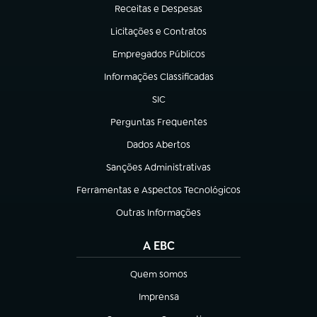
Receitas e Despesas
(abre em nova aba)
Licitações e Contratos
(abre em nova aba)
Empregados Públicos
(abre em nova aba)
Informações Classificadas
(abre em nova aba)
SIC
(abre em nova aba)
Perguntas Frequentes
(abre em nova aba)
Dados Abertos
(abre em nova aba)
Sanções Administrativas
(abre em nova aba)
Ferramentas e Aspectos Tecnológicos
(abre em nova aba)
Outras Informações
(abre em nova aba)
A EBC
Quem somos
(abre em nova aba)
Imprensa
(abre em nova aba)