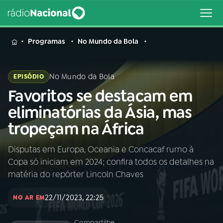
MENU
Programas
No Mundo da Bola
No Mundo da Bola
EPISÓDIO
Favoritos se destacam em
Buscar
na
eliminatórias da Ásia, mas
Rádio
Buscar
tropeçam na África
Nacional
Disputas em Europa, Oceania e Concacaf rumo à
AO VIVO
Copa só iniciam em 2024; confira todos os detalhes na
matéria do repórter Lincoln Chaves
01
INÍCIO
22/11/2023, 22:25
NO AR EM
02
A RÁDIO
Compartilhe