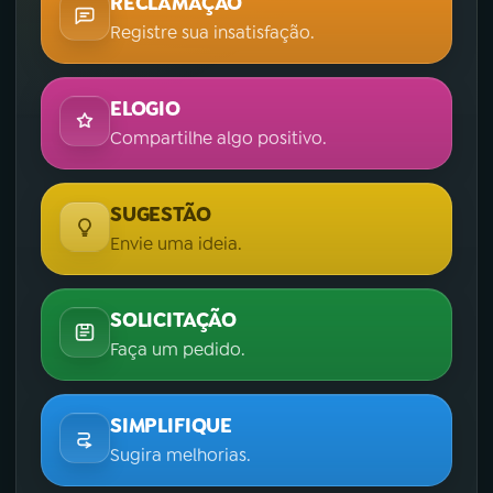
RECLAMAÇÃO
Registre sua insatisfação.
ELOGIO
Compartilhe algo positivo.
SUGESTÃO
Envie uma ideia.
SOLICITAÇÃO
Faça um pedido.
SIMPLIFIQUE
Sugira melhorias.