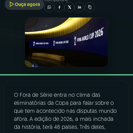
Ouça agora
03
PROGRAMAÇÃO
04
PROGRAMAS
05
PODCASTS
06
VIDEOCASTS
07
ÚLTIMAS
O Fora de Série entra no clima das
eliminatórias da Copa para falar sobre o
que tem acontecido nas disputas mundo
08
FESTIVAL DE MÚSICA
afora. A edição de 2026, a mais inchada
da história, terá 48 países. Três deles,
ACOMPANHE A RÁDIO NACIONAL