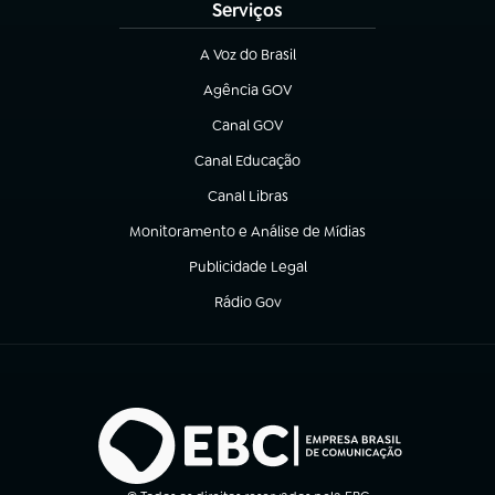
Serviços
A Voz do Brasil
(abre em nova aba)
Agência GOV
(abre em nova aba)
Canal GOV
(abre em nova aba)
Canal Educação
(abre em nova aba)
Canal Libras
(abre em nova aba)
Monitoramento e Análise de Mídias
(abre em nova aba)
Publicidade Legal
(abre em nova aba)
Rádio Gov
(abre em nova aba)