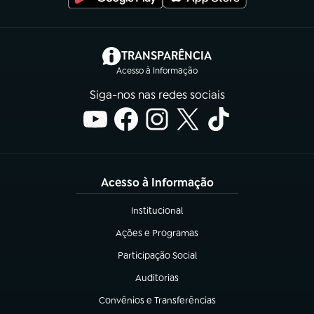
(abre em nova aba)
TRANSPARÊNCIA
Acesso à Informação
Siga-nos nas redes sociais
Acesso à Informação
Institucional
(abre em nova aba)
Ações e Programas
(abre em nova aba)
Participação Social
(abre em nova aba)
Auditorias
(abre em nova aba)
Convênios e Transferências
(abre em nova aba)