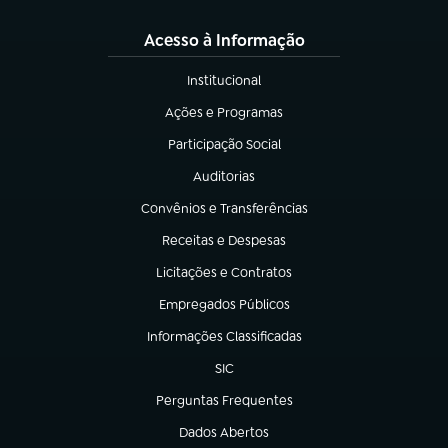
Acesso à Informação
Institucional
(abre em nova aba)
Ações e Programas
(abre em nova aba)
Participação Social
(abre em nova aba)
Auditorias
(abre em nova aba)
Convênios e Transferências
(abre em nova aba)
Receitas e Despesas
(abre em nova aba)
Licitações e Contratos
(abre em nova aba)
Empregados Públicos
(abre em nova aba)
Informações Classificadas
(abre em nova aba)
SIC
(abre em nova aba)
Perguntas Frequentes
(abre em nova aba)
Dados Abertos
(abre em nova aba)