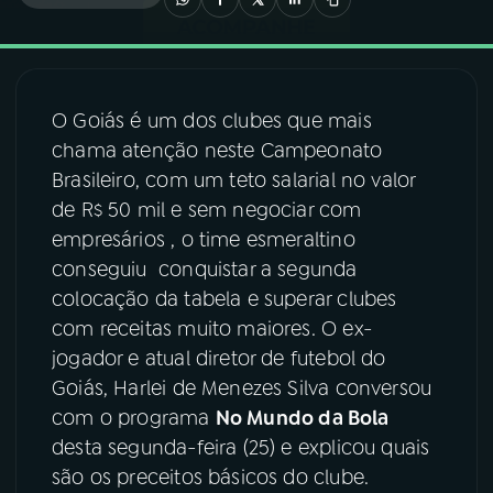
03
PROGRAMAÇÃO
O Goiás é um dos clubes que mais
04
PROGRAMAS
chama atenção neste Campeonato
Brasileiro, com um teto salarial no valor
05
PODCASTS
de R$ 50 mil e sem negociar com
empresários , o time esmeraltino
conseguiu conquistar a segunda
06
VIDEOCASTS
colocação da tabela e superar clubes
com receitas muito maiores. O ex-
07
ÚLTIMAS
jogador e atual diretor de futebol do
Goiás, Harlei de Menezes Silva conversou
com o programa
No Mundo da Bola
08
FESTIVAL DE MÚSICA
desta segunda-feira (25) e explicou quais
são os preceitos básicos do clube.
ACOMPANHE A RÁDIO NACIONAL