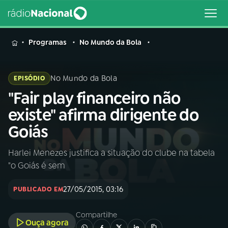
MENU
Programas
No Mundo da Bola
No Mundo da Bola
EPISÓDIO
"Fair play financeiro não
Buscar
na
existe" afirma dirigente do
Rádio
Buscar
Goiás
Nacional
Harlei Menezes justifica a situação do clube na tabela
AO VIVO
"o Goiás é sem
01
INÍCIO
27/05/2015, 03:16
PUBLICADO EM
Compartilhe
02
A RÁDIO
Ouça agora