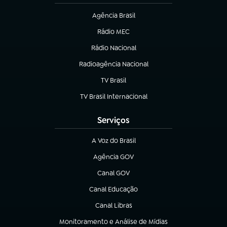
Agência Brasil
(abre em nova aba)
Rádio MEC
(abre em nova aba)
Rádio Nacional
Radioagência Nacional
(abre em nova aba)
TV Brasil
(abre em nova aba)
TV Brasil Internacional
(abre em nova aba)
Serviços
A Voz do Brasil
(abre em nova aba)
Agência GOV
(abre em nova aba)
Canal GOV
(abre em nova aba)
Canal Educação
(abre em nova aba)
Canal Libras
(abre em nova aba)
Monitoramento e Análise de Mídias
(abre em nova aba)