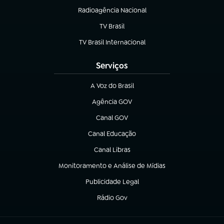
Radioagência Nacional
(abre em nova aba)
TV Brasil
(abre em nova aba)
TV Brasil Internacional
(abre em nova aba)
Serviços
A Voz do Brasil
(abre em nova aba)
Agência GOV
(abre em nova aba)
Canal GOV
(abre em nova aba)
Canal Educação
(abre em nova aba)
Canal Libras
(abre em nova aba)
Monitoramento e Análise de Mídias
(abre em nova aba)
Publicidade Legal
(abre em nova aba)
Rádio Gov
(abre em nova aba)