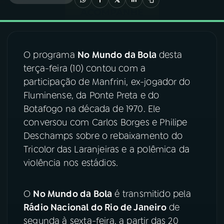
03
PROGRAMAÇÃO
O programa
No Mundo da Bola
desta
04
PROGRAMAS
terça-feira (10) contou com a
participação de Manfrini, ex-jogador do
05
PODCASTS
Fluminense, da Ponte Preta e do
Botafogo na década de 1970. Ele
conversou com Carlos Borges e Philipe
06
VIDEOCASTS
Deschamps sobre o rebaixamento do
Tricolor das Laranjeiras e a polêmica da
07
ÚLTIMAS
violência nos estádios.
08
FESTIVAL DE MÚSICA
O
No Mundo da Bola
é transmitido pela
Rádio Nacional do Rio de Janeiro
de
segunda à sexta-feira, a partir das 20
ACOMPANHE A RÁDIO NACIONAL