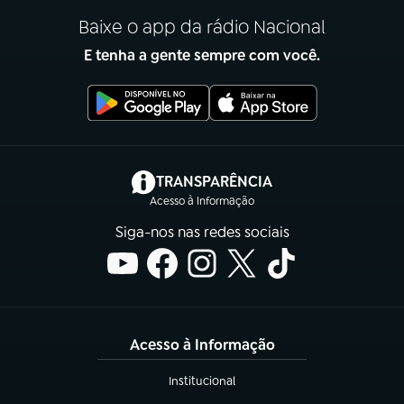
Baixe o app da rádio Nacional
E tenha a gente sempre com você.
(abre em nova aba)
TRANSPARÊNCIA
Acesso à Informação
Siga-nos nas redes sociais
Acesso à Informação
Institucional
(abre em nova aba)