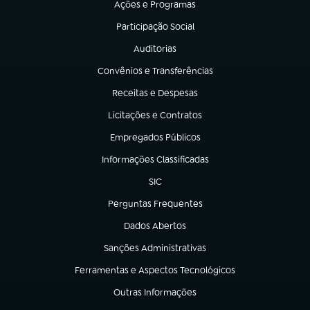
Ações e Programas
(abre em nova aba)
Participação Social
(abre em nova aba)
Auditorias
(abre em nova aba)
Convênios e Transferências
(abre em nova aba)
Receitas e Despesas
(abre em nova aba)
Licitações e Contratos
(abre em nova aba)
Empregados Públicos
(abre em nova aba)
Informações Classificadas
(abre em nova aba)
SIC
(abre em nova aba)
Perguntas Frequentes
(abre em nova aba)
Dados Abertos
(abre em nova aba)
Sanções Administrativas
(abre em nova aba)
Ferramentas e Aspectos Tecnológicos
(abre em nova aba)
Outras Informações
(abre em nova aba)