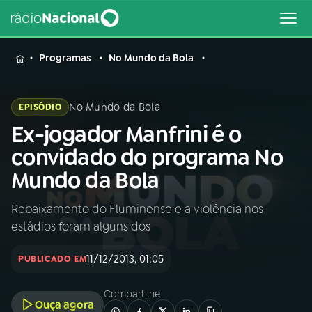
MENU
Programas
No Mundo da Bola
No Mundo da Bola
EPISÓDIO
Ex-jogador Manfrini é o
Buscar
na
convidado do programa No
Rádio
Buscar
Mundo da Bola
Nacional
Rebaixamento do Fluminense e a violência nos
AO VIVO
estádios foram alguns dos
01
INÍCIO
11/12/2013, 01:05
PUBLICADO EM
Compartilhe
02
A RÁDIO
Ouça agora