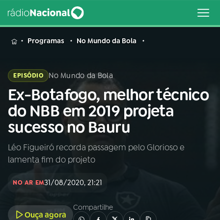
MENU
Programas
No Mundo da Bola
No Mundo da Bola
EPISÓDIO
Ex-Botafogo, melhor técnico
Buscar
na
do NBB em 2019 projeta
Rádio
Buscar
sucesso no Bauru
Nacional
Léo Figueiró recorda passagem pelo Glorioso e
AO VIVO
lamenta fim do projeto
01
INÍCIO
31/08/2020, 21:21
NO AR EM
Compartilhe
02
A RÁDIO
Ouça agora