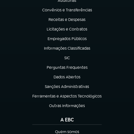
Auditorias
(abre em nova aba)
Convênios e Transferências
(abre em nova aba)
Receitas e Despesas
(abre em nova aba)
Licitações e Contratos
(abre em nova aba)
Empregados Públicos
(abre em nova aba)
Informações Classificadas
(abre em nova aba)
SIC
(abre em nova aba)
Perguntas Frequentes
(abre em nova aba)
Dados Abertos
(abre em nova aba)
Sanções Administrativas
(abre em nova aba)
Ferramentas e Aspectos Tecnológicos
(abre em nova aba)
Outras Informações
(abre em nova aba)
A EBC
Quem somos
(abre em nova aba)