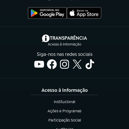
(abre em nova aba)
TRANSPARÊNCIA
Acesso à Informação
Siga-nos nas redes sociais
Acesso à Informação
Institucional
(abre em nova aba)
Ações e Programas
(abre em nova aba)
Participação Social
(abre em nova aba)