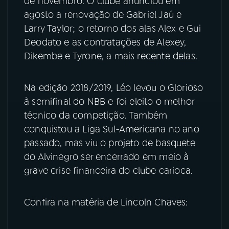
de novembro. O clube anunciou em
agosto a renovação de Gabriel Jaú e
YouTube
Facebook
Larry Taylor; o retorno dos alas Alex e Gui
Deodato e as contratações de Alexey,
Instagram
X
Dikembe e Tyrone, a mais recente delas.
TikTok
Na edição 2018/2019, Léo levou o Glorioso
à semifinal do NBB e foi eleito o melhor
técnico da competição. Também
conquistou a Liga Sul-Americana no ano
passado, mas viu o projeto de basquete
do Alvinegro ser encerrado em meio à
grave crise financeira do clube carioca.
Confira na matéria de Lincoln Chaves: