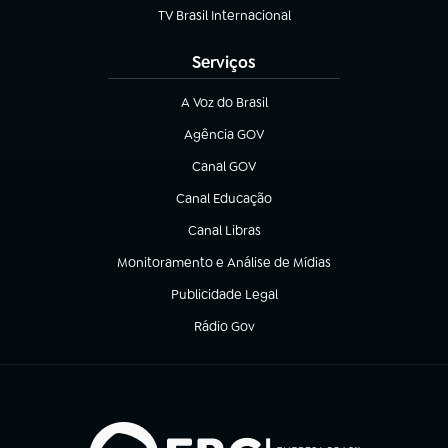
TV Brasil Internacional
(abre em nova aba)
Serviços
A Voz do Brasil
(abre em nova aba)
Agência GOV
(abre em nova aba)
Canal GOV
(abre em nova aba)
Canal Educação
(abre em nova aba)
Canal Libras
(abre em nova aba)
Monitoramento e Análise de Mídias
(abre em nova aba)
Publicidade Legal
(abre em nova aba)
Rádio Gov
(abre em nova aba)