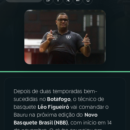
03
PROGRAMAÇÃO
04
PROGRAMAS
05
PODCASTS
06
VIDEOCASTS
Depois de duas temporadas bem-
07
ÚLTIMAS
sucedidas no
Botafogo
, o técnico de
basquete
Léo Figueiró
vai comandar o
08
FESTIVAL DE MÚSICA
Bauru na próxima edição do
Novo
Basquete Brasil (NBB)
, com início em 14
ACOMPANHE A RÁDIO NACIONAL