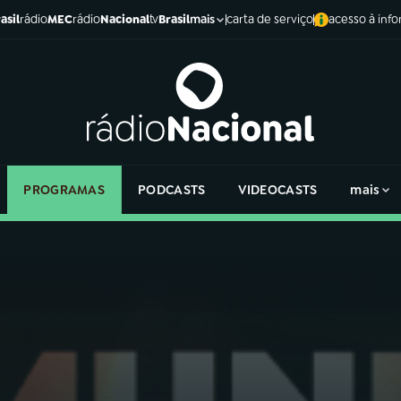
asil
rádio
MEC
rádio
Nacional
tv
Brasil
carta de serviço
acesso à inf
mais
PROGRAMAS
PODCASTS
VIDEOCASTS
mais