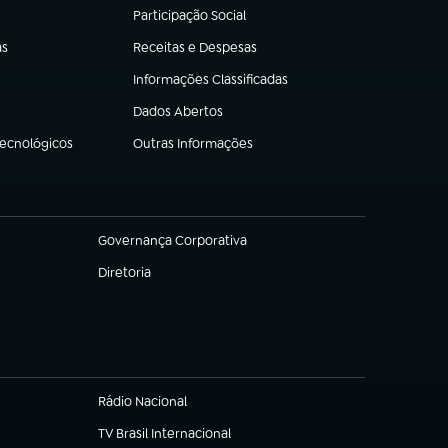
Participação Social
(abre em nova aba)
as
Receitas e Despesas
(abre em nova aba)
Informações Classificadas
(abre em nova aba)
Dados Abertos
(abre em nova aba)
Tecnológicos
Outras Informações
(abre em nova aba)
Governança Corporativa
(abre em nova aba)
Diretoria
(abre em nova aba)
Rádio Nacional
TV Brasil Internacional
(abre em nova aba)