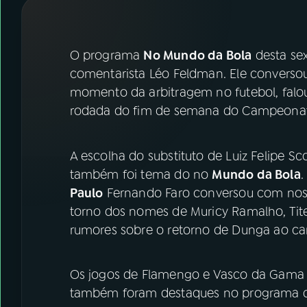
07
ÚLTIMAS
08
FESTIVAL DE MÚSICA
O programa
No Mundo da Bola
desta sex
comentarista Léo Feldman. Ele conversou
momento da arbitragem no futebol, falou
ACOMPANHE A RÁDIO NACIONAL
rodada do fim de semana do Campeonato
YouTube
Facebook
A escolha do substituto de Luiz Felipe S
Instagram
X
também foi tema do no
Mundo da Bola
.
TikTok
Paulo
Fernando Faro conversou com noss
torno dos nomes de Muricy Ramalho, Tit
rumores sobre o retorno de Dunga ao car
Os jogos de Flamengo e Vasco da Gama p
também foram destaques no programa de