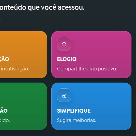
conteúdo que você acessou.
.
ÇÃO
ELOGIO
 insatisfação.
Compartilhe algo positivo.
ÇÃO
SIMPLIFIQUE
dido.
Sugira melhorias.