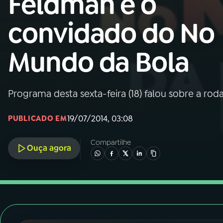
Feldman é o
Nacional
convidado do No
01
INÍCIO
Mundo da Bola
02
A RÁDIO
Programa desta sexta-feira (18) falou sobre a ro
03
PROGRAMAÇÃO
19/07/2014, 03:08
PUBLICADO EM
04
PROGRAMAS
Compartilhe
Ouça agora
05
PODCASTS
06
VIDEOCASTS