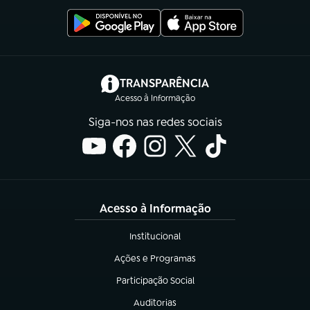
(abre em nova aba)
TRANSPARÊNCIA
Acesso à Informação
Siga-nos nas redes sociais
Acesso à Informação
Institucional
(abre em nova aba)
Ações e Programas
(abre em nova aba)
Participação Social
(abre em nova aba)
Auditorias
(abre em nova aba)