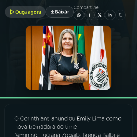
Compartilhe
Baixar
Ouça agora
03
PROGRAMAÇÃO
04
PROGRAMAS
05
PODCASTS
06
VIDEOCASTS
07
ÚLTIMAS
08
FESTIVAL DE MÚSICA
O Corinthians anunciou Emily Lima como
nova treinadora do time
feminino. Luciana Zogaib, Brenda Balbi e
ACOMPANHE A RÁDIO NACIONAL