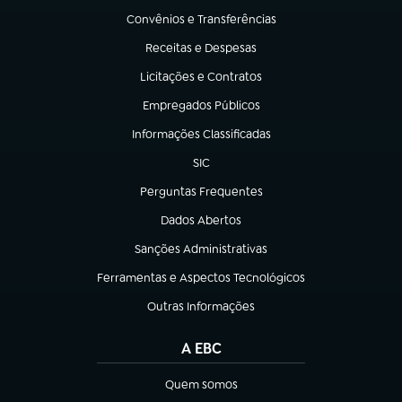
Convênios e Transferências
(abre em nova aba)
Receitas e Despesas
(abre em nova aba)
Licitações e Contratos
(abre em nova aba)
Empregados Públicos
(abre em nova aba)
Informações Classificadas
(abre em nova aba)
SIC
(abre em nova aba)
Perguntas Frequentes
(abre em nova aba)
Dados Abertos
(abre em nova aba)
Sanções Administrativas
(abre em nova aba)
Ferramentas e Aspectos Tecnológicos
(abre em nova aba)
Outras Informações
(abre em nova aba)
A EBC
Quem somos
(abre em nova aba)