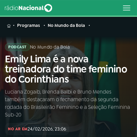
MENU
Programas
No Mundo da Bola
No Mundo da Bola
PODCAST
Emily Lima é a nova
Buscar
na
treinadora do time feminino
Rádio
Buscar
do Corinthians
Nacional
Luciana Zogaib, Brenda Balbi e Bruno Mendes
AO VIVO
também destacaram o fechamento da segunda
rodada do Brasileirão Feminino e a Seleção Feminina
01
INÍCIO
Sub-20
24/02/2026, 23:06
NO AR EM
02
A RÁDIO