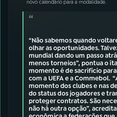
novo calendário para a modalidade.
“Não sabemos quando voltar
olhar as oportunidades. Talv
mundial dando um passo atrá
menos torneios”, pontua o ít
momento é de sacrifício para
com a UEFA e a Commebol. “
momento dos clubes e nas de
do status dos jogadores e tr
proteger contratos. São neces
não há outra opção”, acredita
econômica a federações que i