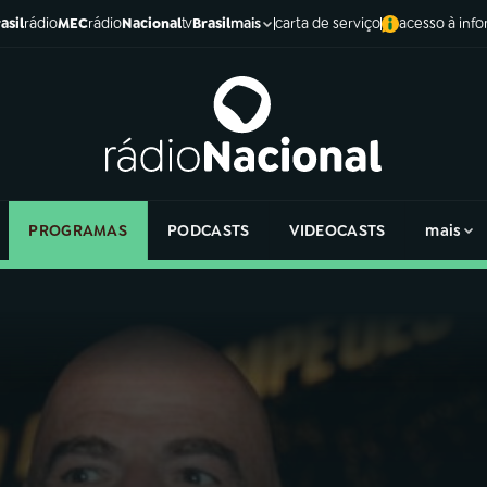
asil
rádio
MEC
rádio
Nacional
tv
Brasil
carta de serviço
acesso à inf
mais
PROGRAMAS
PODCASTS
VIDEOCASTS
mais