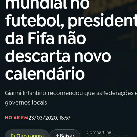
mundial no
Nacional
futebol, presiden
01
INÍCIO
da Fifa não
02
A RÁDIO
descarta novo
03
PROGRAMAÇÃO
calendário
04
PROGRAMAS
Gianni Infantino recomendou que as federações e
05
PODCASTS
governos locais
23/03/2020, 18:57
NO AR EM
06
VIDEOCASTS
Compartilhe
Ouça agora
Baixar