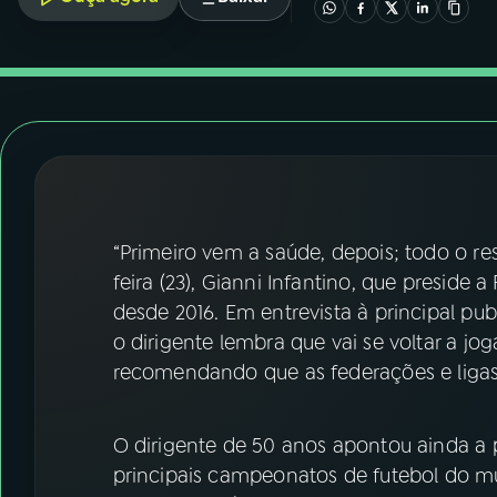
07
ÚLTIMAS
08
FESTIVAL DE MÚSICA
ACOMPANHE A RÁDIO NACIONAL
YouTube
Facebook
“Primeiro vem a saúde, depois; todo o re
Instagram
X
feira (23), Gianni Infantino, que preside 
TikTok
desde 2016. Em entrevista à principal publ
o dirigente lembra que vai se voltar a jog
recomendando que as federações e ligas
O dirigente de 50 anos apontou ainda a 
principais campeonatos de futebol do mu