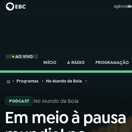
agência
Br
AO VIVO
INÍCIO
A RÁDIO
PROGRAMAÇÃO
MENU
Programas
No Mundo da Bola
Buscar
na
No Mundo da Bola
PODCAST
Rádio
Buscar
Nacional
Em meio à pausa
Buscar
na
Rádio
AO VIVO