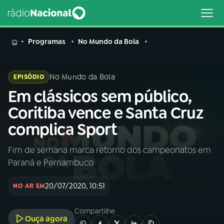
MENU
Programas
No Mundo da Bola
No Mundo da Bola
EPISÓDIO
Em clássicos sem público,
Buscar
na
Coritiba vence e Santa Cruz
Rádio
Buscar
complica Sport
Nacional
Fim de semana marca retorno dos campeonatos em
AO VIVO
Paraná e Pernambuco
01
INÍCIO
20/07/2020, 10:51
NO AR EM
Compartilhe
02
A RÁDIO
Ouça agora