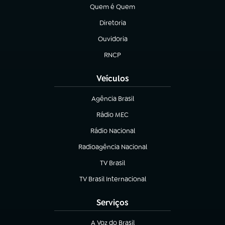
Quem é Quem
(abre em nova aba)
Diretoria
(abre em nova aba)
Ouvidoria
(abre em nova aba)
RNCP
(abre em nova aba)
Veículos
Agência Brasil
(abre em nova aba)
Rádio MEC
(abre em nova aba)
Rádio Nacional
Radioagência Nacional
(abre em nova aba)
TV Brasil
(abre em nova aba)
TV Brasil Internacional
(abre em nova aba)
Serviços
A Voz do Brasil