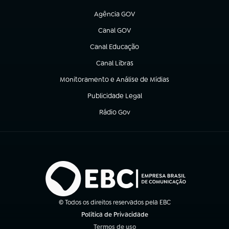
(abre em nova aba)
Agência GOV
(abre em nova aba)
Canal GOV
(abre em nova aba)
Canal Educação
(abre em nova aba)
Canal Libras
(abre em nova aba)
Monitoramento e Análise de Mídias
(abre em nova aba)
Publicidade Legal
(abre em nova aba)
Rádio Gov
(abre em nova aba)
© Todos os direitos reservados pela EBC
Política de Privacidade
(abre em nova aba)
Termos de uso