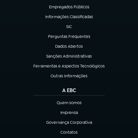
Empregados Públicos
(abre em nova aba)
Informações Classificadas
(abre em nova aba)
SIC
(abre em nova aba)
Perguntas Frequentes
(abre em nova aba)
Dados Abertos
(abre em nova aba)
Sanções Administrativas
(abre em nova aba)
Ferramentas e Aspectos Tecnológicos
(abre em nova aba)
Outras Informações
(abre em nova aba)
A EBC
Quem somos
(abre em nova aba)
Imprensa
(abre em nova aba)
Governança Corporativa
(abre em nova aba)
Contatos
(abre em nova aba)