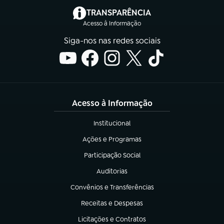
(abre em nova aba)
TRANSPARÊNCIA
Acesso à Informação
Siga-nos nas redes sociais
Acesso à Informação
Institucional
(abre em nova aba)
Ações e Programas
(abre em nova aba)
Participação Social
(abre em nova aba)
Auditorias
(abre em nova aba)
Convênios e Transferências
(abre em nova aba)
Receitas e Despesas
(abre em nova aba)
Licitações e Contratos
(abre em nova aba)