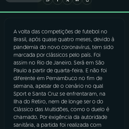
03
PROGRAMAÇÃO
A volta das competições de futebol no
04
PROGRAMAS
Brasil, após quase quatro meses, devido à
pandemia do novo coronavírus, tem sido
05
PODCASTS
marcada por clássicos pelo país. Foi
assim no Rio de Janeiro. Será em São
Paulo a partir de quarta-feira. E não foi
06
VIDEOCASTS
diferente em Pernambuco no fim de
semana, apesar de o cenário no qual
07
ÚLTIMAS
Sport e Santa Cruz se enfrentaram, na
Ilha do Retiro, nem de longe ser o do
Clássico das Multidões, como o duelo é
08
FESTIVAL DE MÚSICA
chamado. Por exigência da autoridade
sanitária, a partida foi realizada com
ACOMPANHE A RÁDIO NACIONAL