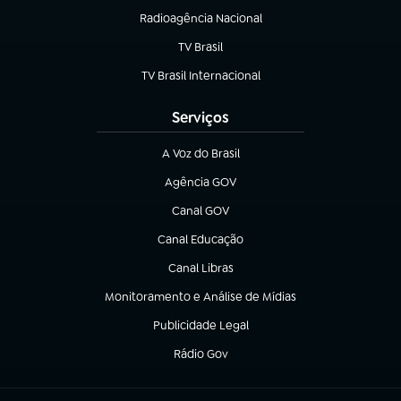
Radioagência Nacional
(abre em nova aba)
TV Brasil
(abre em nova aba)
TV Brasil Internacional
(abre em nova aba)
Serviços
A Voz do Brasil
(abre em nova aba)
Agência GOV
(abre em nova aba)
Canal GOV
(abre em nova aba)
Canal Educação
(abre em nova aba)
Canal Libras
(abre em nova aba)
Monitoramento e Análise de Mídias
(abre em nova aba)
Publicidade Legal
(abre em nova aba)
Rádio Gov
(abre em nova aba)