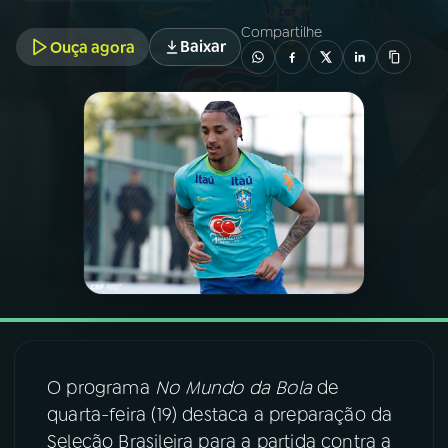
Compartilhe
Baixar
Ouça agora
03
PROGRAMAÇÃO
04
PROGRAMAS
05
PODCASTS
06
VIDEOCASTS
07
ÚLTIMAS
08
FESTIVAL DE MÚSICA
O programa
No Mundo da Bola
de
quarta-feira (19) destaca a preparação da
Seleção Brasileira para a partida contra a
ACOMPANHE A RÁDIO NACIONAL