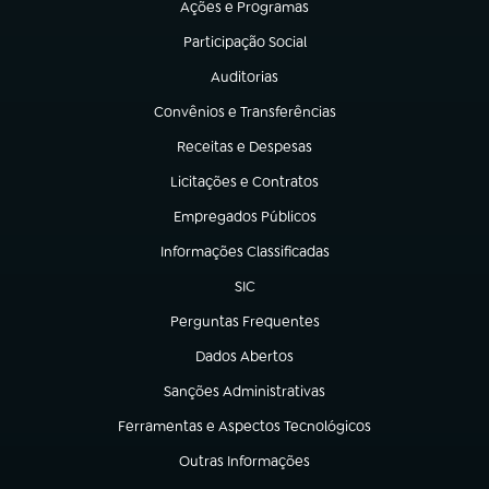
Ações e Programas
(abre em nova aba)
Participação Social
(abre em nova aba)
Auditorias
(abre em nova aba)
Convênios e Transferências
(abre em nova aba)
Receitas e Despesas
(abre em nova aba)
Licitações e Contratos
(abre em nova aba)
Empregados Públicos
(abre em nova aba)
Informações Classificadas
(abre em nova aba)
SIC
(abre em nova aba)
Perguntas Frequentes
(abre em nova aba)
Dados Abertos
(abre em nova aba)
Sanções Administrativas
(abre em nova aba)
Ferramentas e Aspectos Tecnológicos
(abre em nova aba)
Outras Informações
(abre em nova aba)