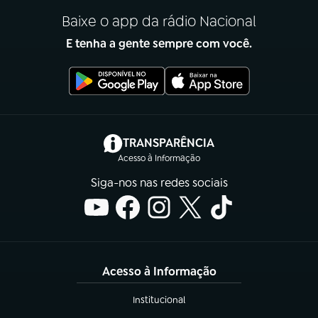
Baixe o app da rádio Nacional
E tenha a gente sempre com você.
(abre em nova aba)
TRANSPARÊNCIA
Acesso à Informação
Siga-nos nas redes sociais
Acesso à Informação
Institucional
(abre em nova aba)