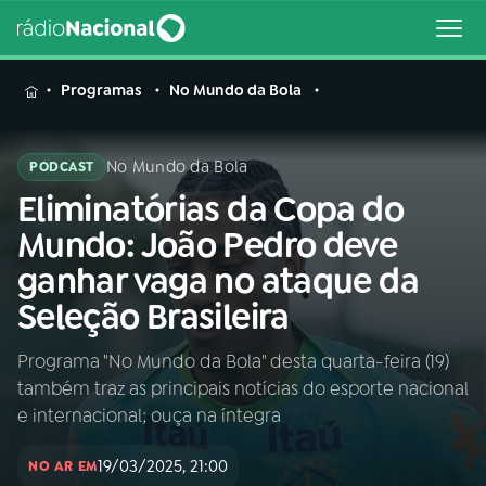
MENU
Programas
No Mundo da Bola
No Mundo da Bola
PODCAST
Eliminatórias da Copa do
Buscar
na
Mundo: João Pedro deve
Rádio
Buscar
ganhar vaga no ataque da
Nacional
Seleção Brasileira
AO VIVO
Programa "No Mundo da Bola" desta quarta-feira (19)
também traz as principais notícias do esporte nacional
01
INÍCIO
e internacional; ouça na íntegra
19/03/2025, 21:00
02
A RÁDIO
NO AR EM