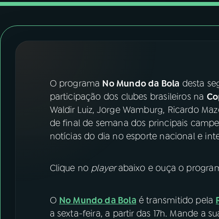
07
ÚLTIMAS
08
FESTIVAL DE MÚSICA
ACOMPANHE A RÁDIO NACIONAL
O programa
No Mundo da Bola
desta seg
YouTube
Facebook
participação dos clubes brasileiros na
Co
Waldir Luiz, Jorge Wamburg, Ricardo Ma
Instagram
X
de final de semana dos principais campeo
notícias do dia no esporte nacional e int
TikTok
Clique no
player
abaixo e ouça o program
O
No Mundo da Bola
é transmitido pela
a sexta-feira, a partir das 17h. Mande a