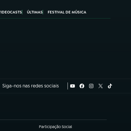
VIDEOCASTS
ÚLTIMAS
FESTIVAL DE MÚSICA
Siga-nos nas redes sociais
Participação Social
(abre em nova aba)