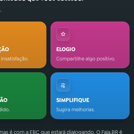
.
ÇÃO
ELOGIO
 insatisfação.
Compartilhe algo positivo.
ÇÃO
SIMPLIFIQUE
dido.
Sugira melhorias.
 mas é com a EBC que estará dialogando. O Fala.BR é