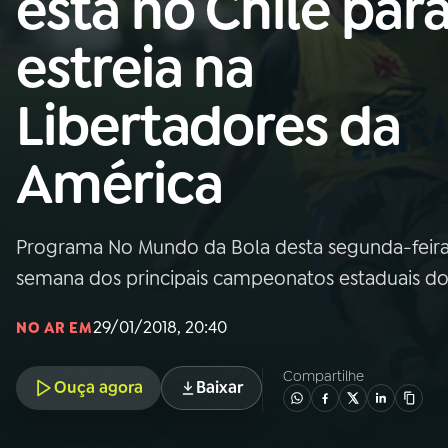
está no Chile par
Nacional
estreia na
01
INÍCIO
Libertadores da
02
A RÁDIO
América
03
PROGRAMAÇÃO
Programa No Mundo da Bola desta segunda-feira 
04
PROGRAMAS
semana dos principais campeonatos estaduais do 
05
PODCASTS
29/01/2018, 20:40
NO AR EM
Compartilhe
Ouça agora
Baixar
06
VIDEOCASTS