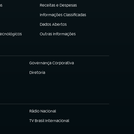
as
Receitas e Despesas
(abre em nova aba)
Informações Classificadas
(abre em nova aba)
Dados Abertos
(abre em nova aba)
Tecnológicos
Outras Informações
(abre em nova aba)
Governança Corporativa
(abre em nova aba)
Diretoria
(abre em nova aba)
Rádio Nacional
TV Brasil Internacional
(abre em nova aba)