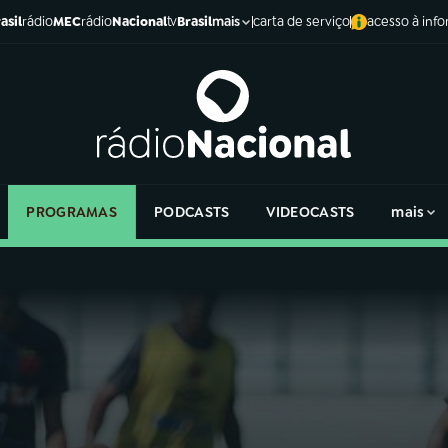
asil
rádio
MEC
rádio
Nacional
tv
Brasil
carta de serviço
acesso à inf
mais
PROGRAMAS
PODCASTS
VIDEOCASTS
mais