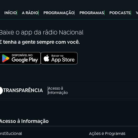
INÍCIO
A RÁDIO
PROGRAMAÇÃO
PROGRAMAS
PODCASTS
Baixe o app da rádio Nacional
E tenha a gente sempre com você.
Acesso à
TRANSPARÊNCIA
abre em nova aba)
Informação
Acesso à Informação
Institucional
Ações e Programas
(abre em nova aba)
(abre em nova aba)