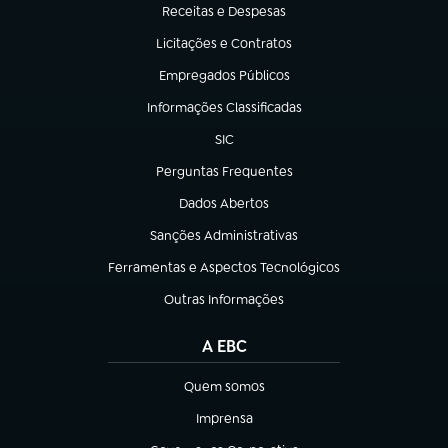
Receitas e Despesas
(abre em nova aba)
Licitações e Contratos
(abre em nova aba)
Empregados Públicos
(abre em nova aba)
Informações Classificadas
(abre em nova aba)
SIC
(abre em nova aba)
Perguntas Frequentes
(abre em nova aba)
Dados Abertos
(abre em nova aba)
Sanções Administrativas
(abre em nova aba)
Ferramentas e Aspectos Tecnológicos
(abre em nova aba)
Outras Informações
(abre em nova aba)
A EBC
Quem somos
(abre em nova aba)
Imprensa
(abre em nova aba)