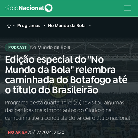
MENU
Programas
No Mundo da Bola
No Mundo da Bola
PODCAST
Edição especial do "No
Buscar
na
Mundo da Bola" relembra
Rádio
Buscar
caminhada do Botafogo até
Nacional
o título do Brasileirão
AO VIVO
Programa desta quarta-feira (25) revisitou algumas
das partidas mais importantes do Glorioso na
01
INÍCIO
campanha até a conquista do terceiro título nacional
25/12/2024, 21:30
02
A RÁDIO
NO AR EM