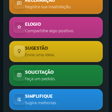
RECLAMAÇÃO
Registre sua insatisfação.
ELOGIO
Compartilhe algo positivo.
SUGESTÃO
Envie uma ideia.
SOLICITAÇÃO
Faça um pedido.
SIMPLIFIQUE
Sugira melhorias.