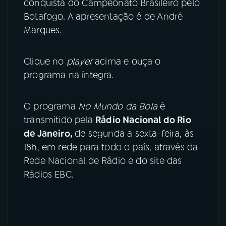
conquista do Campeonato Brasileiro pelo
Botafogo. A apresentação é de André
YouTube
Facebook
Marques.
Instagram
X
Clique no
player
acima e ouça o
TikTok
programa na íntegra.
O programa
No Mundo da Bola
é
transmitido pela
Rádio Nacional do Rio
de Janeiro,
de segunda a sexta-feira, às
18h, em rede para todo o país, através da
Rede Nacional de Rádio e do site das
Rádios EBC.