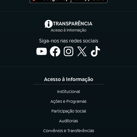
(abre em nova aba)
TRANSPARÊNCIA
Acesso à Informação
Siga-nos nas redes sociais
Acesso à Informação
Institucional
(abre em nova aba)
Ações e Programas
(abre em nova aba)
Participação Social
(abre em nova aba)
Auditorias
(abre em nova aba)
Convênios e Transferências
(abre em nova aba)