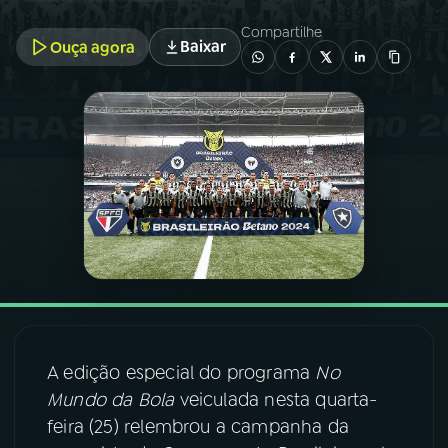
Compartilhe
Baixar
Ouça agora
03
PROGRAMAÇÃO
04
PROGRAMAS
05
PODCASTS
06
VIDEOCASTS
07
ÚLTIMAS
A edição especial do programa
No
08
FESTIVAL DE MÚSICA
Mundo da Bola
veiculada nesta quarta-
feira (25) relembrou a campanha da
ACOMPANHE A RÁDIO NACIONAL