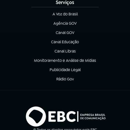
Serviços
A Voz do Brasil
(abre em nova aba)
Agência GOV
(abre em nova aba)
Canal GOV
(abre em nova aba)
Canal Educação
(abre em nova aba)
Canal Libras
(abre em nova aba)
Monitoramento e Análise de Mídias
(abre em nova aba)
Publicidade Legal
(abre em nova aba)
Rádio Gov
(abre em nova aba)