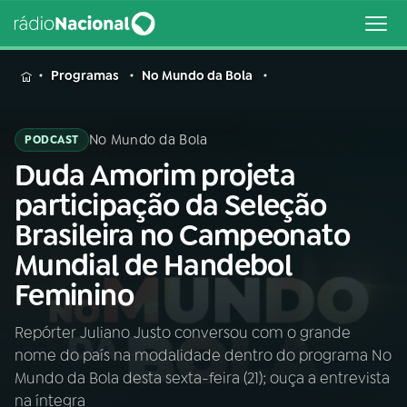
MENU
Programas
No Mundo da Bola
No Mundo da Bola
PODCAST
Duda Amorim projeta
Buscar
na
participação da Seleção
Rádio
Buscar
Brasileira no Campeonato
Nacional
Mundial de Handebol
AO VIVO
Feminino
Repórter Juliano Justo conversou com o grande
01
INÍCIO
nome do país na modalidade dentro do programa No
Mundo da Bola desta sexta-feira (21); ouça a entrevista
02
A RÁDIO
na íntegra