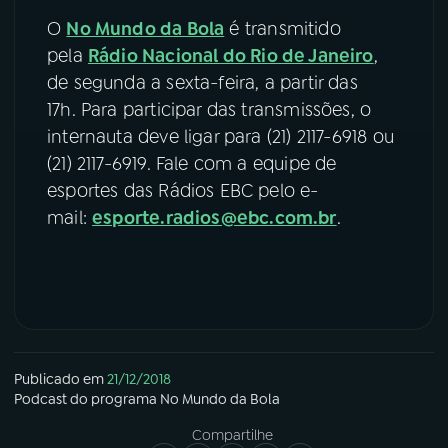
O
No Mundo da Bola
é transmitido
YouTube
Facebook
pela
Rádio Nacional do Rio de Janeiro
,
de segunda a sexta-feira, a partir das
Instagram
X
17h. Para participar das transmissões, o
internauta deve ligar para (21) 2117-6918 ou
TikTok
(21) 2117-6919. Fale com a equipe de
esportes das Rádios EBC pelo e-
mail:
esporte.radios@ebc.com.br
.
Publicado em
21/12/2018
Podcast
do programa
No Mundo da Bola
Compartilhe