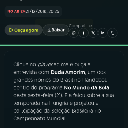
21/12/2018, 20:25
NO AR EM
03
PROGRAMAÇÃO
Compartilhe
Baixar
Ouça agora
04
PROGRAMAS
05
PODCASTS
Clique no
player
acima e ouça a
06
VIDEOCASTS
entrevista com
Duda Amorim
, um dos
grandes nomes do Brasil no Handebol,
dentro do programa
No Mundo da Bola
07
ÚLTIMAS
desta sexta-feira (21). Ela falou sobre a sua
temporada na Hungria e projetou a
08
FESTIVAL DE MÚSICA
partcipação da Seleção Brasileira no
Campeonato Mundial.
ACOMPANHE A RÁDIO NACIONAL