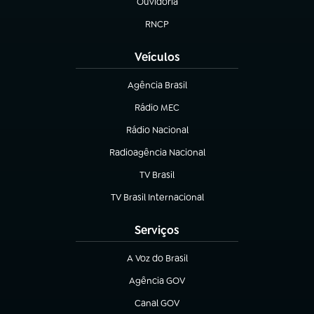
Ouvidoria
(abre em nova aba)
RNCP
(abre em nova aba)
Veículos
Agência Brasil
(abre em nova aba)
Rádio MEC
(abre em nova aba)
Rádio Nacional
Radioagência Nacional
(abre em nova aba)
TV Brasil
(abre em nova aba)
TV Brasil Internacional
(abre em nova aba)
Serviços
A Voz do Brasil
(abre em nova aba)
Agência GOV
(abre em nova aba)
Canal GOV
(abre em nova aba)