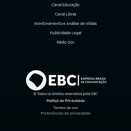
Canal Educação
(abre em nova aba)
Canal Libras
(abre em nova aba)
Monitoramento e Análise de Mídias
(abre em nova aba)
Publicidade Legal
(abre em nova aba)
Rádio Gov
(abre em nova aba)
© Todos os direitos reservados pela EBC
Política de Privacidade
(abre em nova aba)
Termos de uso
(abre em nova aba)
Preferências de privacidade