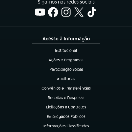
Siga-nos nas redes sociais
Acesso à Informação
Institucional
(abre em nova aba)
Ações e Programas
(abre em nova aba)
Participação Social
(abre em nova aba)
Auditorias
(abre em nova aba)
Convênios e Transferências
(abre em nova aba)
Receitas e Despesas
(abre em nova aba)
Licitações e Contratos
(abre em nova aba)
Empregados Públicos
(abre em nova aba)
Informações Classificadas
(abre em nova aba)