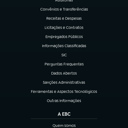
Auditorias
(abre em nova aba)
Convênios e Transferências
(abre em nova aba)
Receitas e Despesas
(abre em nova aba)
Licitações e Contratos
(abre em nova aba)
Empregados Públicos
(abre em nova aba)
Informações Classificadas
(abre em nova aba)
SIC
(abre em nova aba)
Perguntas Frequentes
(abre em nova aba)
Dados Abertos
(abre em nova aba)
Sanções Administrativas
(abre em nova aba)
Ferramentas e Aspectos Tecnológicos
(abre em nova aba)
Outras Informações
(abre em nova aba)
A EBC
Quem somos
(abre em nova aba)