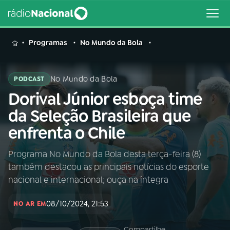
MENU
Programas
No Mundo da Bola
No Mundo da Bola
PODCAST
Dorival Júnior esboça time
Buscar
na
da Seleção Brasileira que
Rádio
Buscar
enfrenta o Chile
Nacional
Programa No Mundo da Bola desta terça-feira (8)
AO VIVO
também destacou as principais notícias do esporte
nacional e internacional; ouça na íntegra
01
INÍCIO
08/10/2024, 21:53
NO AR EM
02
A RÁDIO
Compartilhe