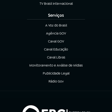
TV Brasil Internacional
(abre em nova aba)
Serviços
A Voz do Brasil
(abre em nova aba)
Agência GOV
(abre em nova aba)
Canal GOV
(abre em nova aba)
Canal Educação
(abre em nova aba)
Canal Libras
(abre em nova aba)
Monitoramento e Análise de Mídias
(abre em nova aba)
Publicidade Legal
(abre em nova aba)
Rádio Gov
(abre em nova aba)