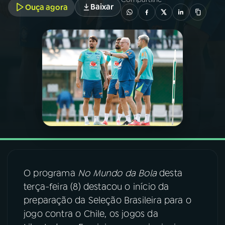
Baixar
Ouça agora
03
PROGRAMAÇÃO
04
PROGRAMAS
05
PODCASTS
06
VIDEOCASTS
07
ÚLTIMAS
O programa
No Mundo da Bola
desta
terça-feira (8) destacou o início da
08
FESTIVAL DE MÚSICA
preparação da Seleção Brasileira para o
jogo contra o Chile, os jogos da
ACOMPANHE A RÁDIO NACIONAL