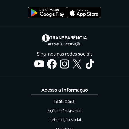
(abre em nova aba)
TRANSPARÊNCIA
Acesso à Informação
Siga-nos nas redes sociais
Acesso à Informação
Institucional
(abre em nova aba)
Ações e Programas
(abre em nova aba)
Participação Social
(abre em nova aba)