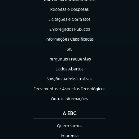
(abre em nova aba)
Receitas e Despesas
(abre em nova aba)
Licitações e Contratos
(abre em nova aba)
Empregados Públicos
(abre em nova aba)
Informações Classificadas
(abre em nova aba)
SIC
(abre em nova aba)
Perguntas Frequentes
(abre em nova aba)
Dados Abertos
(abre em nova aba)
Sanções Administrativas
(abre em nova aba)
Ferramentas e Aspectos Tecnológicos
(abre em nova aba)
Outras Informações
(abre em nova aba)
A EBC
Quem somos
(abre em nova aba)
Imprensa
(abre em nova aba)