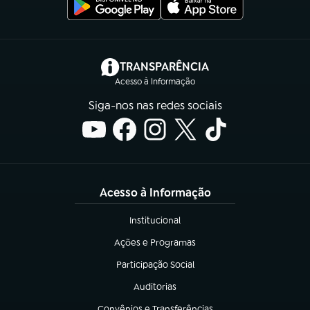
(abre em nova aba)
TRANSPARÊNCIA
Acesso à Informação
Siga-nos nas redes sociais
Acesso à Informação
Institucional
(abre em nova aba)
Ações e Programas
(abre em nova aba)
Participação Social
(abre em nova aba)
Auditorias
(abre em nova aba)
Convênios e Transferências