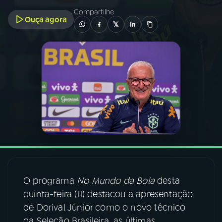
Compartilhe
Ouça agora
03
PROGRAMAÇÃO
04
PROGRAMAS
05
PODCASTS
06
VIDEOCASTS
07
ÚLTIMAS
O programa
No Mundo da Bola
desta
08
FESTIVAL DE MÚSICA
quinta-feira (11) destacou a apresentação
de Dorival Júnior como o novo técnico
ACOMPANHE A RÁDIO NACIONAL
da Seleção Brasileira, as últimas