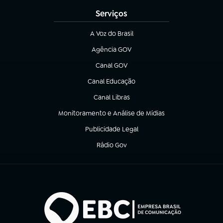
Serviços
A Voz do Brasil
(abre em nova aba)
Agência GOV
(abre em nova aba)
Canal GOV
(abre em nova aba)
Canal Educação
(abre em nova aba)
Canal Libras
(abre em nova aba)
Monitoramento e Análise de Mídias
(abre em nova aba)
Publicidade Legal
(abre em nova aba)
Rádio Gov
(abre em nova aba)