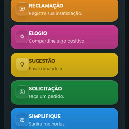
RECLAMAÇÃO
Registre sua insatisfação.
ELOGIO
Compartilhe algo positivo.
SUGESTÃO
Envie uma ideia.
SOLICITAÇÃO
Faça um pedido.
SIMPLIFIQUE
Sugira melhorias.