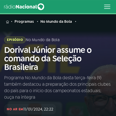
MENU
Programas
No Mundo da Bola
No Mundo da Bola
EPISÓDIO
Dorival Júnior assume o
Buscar
na
comando da Seleção
Rádio
Buscar
Brasileira
Nacional
Programa No Mundo da Bola desta terça-feira (9)
AO VIVO
também destacou a preparação dos principais clubes
do país para o início dos campeonatos estaduais;
01
INÍCIO
ouça na íntegra
11/01/2024, 22:22
NO AR EM
02
A RÁDIO