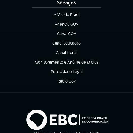
Serviços
A Voz do Brasil
(abre em nova aba)
Agência GOV
(abre em nova aba)
Canal GOV
(abre em nova aba)
Canal Educação
(abre em nova aba)
Canal Libras
(abre em nova aba)
Monitoramento e Análise de Mídias
(abre em nova aba)
Publicidade Legal
(abre em nova aba)
Rádio Gov
(abre em nova aba)