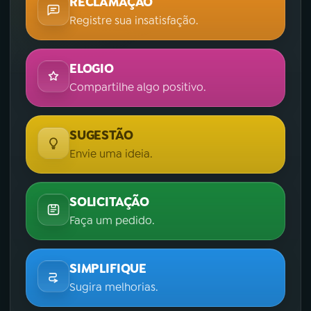
RECLAMAÇÃO
Registre sua insatisfação.
ELOGIO
Compartilhe algo positivo.
SUGESTÃO
Envie uma ideia.
SOLICITAÇÃO
Faça um pedido.
SIMPLIFIQUE
Sugira melhorias.