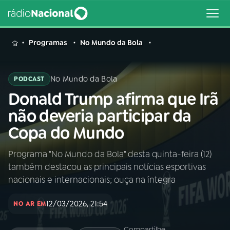
MENU
Programas
No Mundo da Bola
No Mundo da Bola
PODCAST
Donald Trump afirma que Irã
Buscar
na
não deveria participar da
Rádio
Buscar
Copa do Mundo
Nacional
Programa "No Mundo da Bola" desta quinta-feira (12)
AO VIVO
também destacou as principais notícias esportivas
nacionais e internacionais; ouça na íntegra
01
INÍCIO
12/03/2026, 21:54
NO AR EM
02
A RÁDIO
Compartilhe