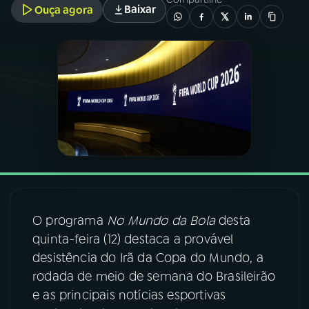
Baixar
Ouça agora
03
PROGRAMAÇÃO
04
PROGRAMAS
05
PODCASTS
06
VIDEOCASTS
07
ÚLTIMAS
O programa
No Mundo da Bola
desta
quinta-feira (12) destaca a provável
desistência do Irã da Copa do Mundo, a
08
FESTIVAL DE MÚSICA
rodada de meio de semana do Brasileirão
e as principais notícias esportivas
ACOMPANHE A RÁDIO NACIONAL