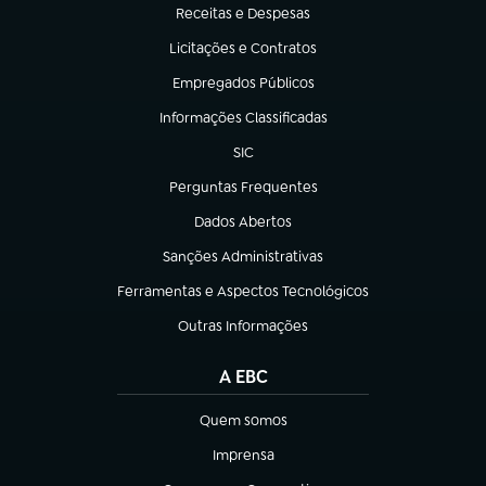
Receitas e Despesas
(abre em nova aba)
Licitações e Contratos
(abre em nova aba)
Empregados Públicos
(abre em nova aba)
Informações Classificadas
(abre em nova aba)
SIC
(abre em nova aba)
Perguntas Frequentes
(abre em nova aba)
Dados Abertos
(abre em nova aba)
Sanções Administrativas
(abre em nova aba)
Ferramentas e Aspectos Tecnológicos
(abre em nova aba)
Outras Informações
(abre em nova aba)
A EBC
Quem somos
(abre em nova aba)
Imprensa
(abre em nova aba)