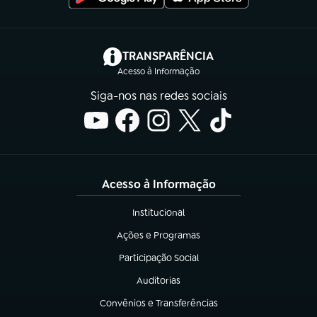
(abre em nova aba)
TRANSPARÊNCIA
Acesso à Informação
Siga-nos nas redes sociais
Acesso à Informação
Institucional
(abre em nova aba)
Ações e Programas
(abre em nova aba)
Participação Social
(abre em nova aba)
Auditorias
(abre em nova aba)
Convênios e Transferências
(abre em nova aba)