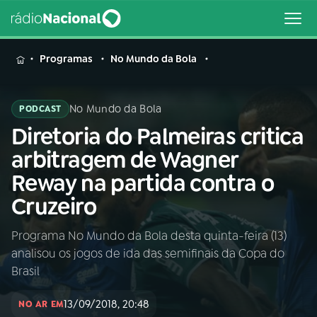
MENU
Programas
No Mundo da Bola
No Mundo da Bola
PODCAST
Diretoria do Palmeiras critica
Buscar
na
arbitragem de Wagner
Rádio
Buscar
Reway na partida contra o
Nacional
Cruzeiro
AO VIVO
Programa No Mundo da Bola desta quinta-feira (13)
analisou os jogos de ida das semifinais da Copa do
01
INÍCIO
Brasil
13/09/2018, 20:48
02
A RÁDIO
NO AR EM