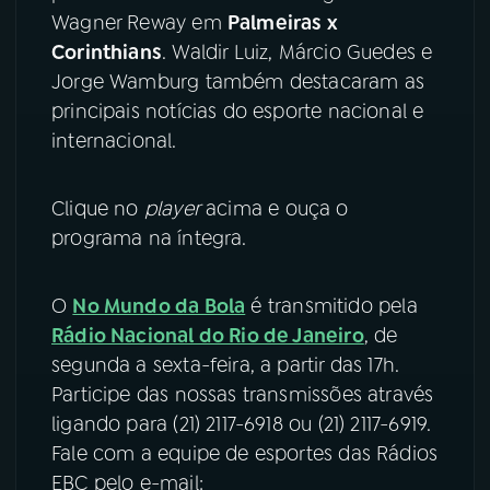
Wagner Reway em
Palmeiras x
YouTube
Facebook
Corinthians
. Waldir Luiz, Márcio Guedes e
Jorge Wamburg também destacaram as
Instagram
X
principais notícias do esporte nacional e
internacional.
TikTok
Clique no
player
acima e ouça o
programa na íntegra.
O
No Mundo da Bola
é transmitido pela
Rádio Nacional do Rio de Janeiro
, de
segunda a sexta-feira, a partir das 17h.
Participe das nossas transmissões através
ligando para (21) 2117-6918 ou (21) 2117-6919.
Fale com a equipe de esportes das Rádios
EBC pelo e-mail: