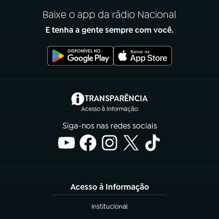
Baixe o app da rádio Nacional
E tenha a gente sempre com você.
(abre em nova aba)
TRANSPARÊNCIA
Acesso à Informação
Siga-nos nas redes sociais
Acesso à Informação
Institucional
(abre em nova aba)