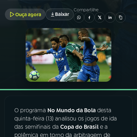
Compartilhe
Baixar
Ouça agora
03
PROGRAMAÇÃO
04
PROGRAMAS
05
PODCASTS
06
VIDEOCASTS
07
ÚLTIMAS
O programa
No Mundo da Bola
desta
08
FESTIVAL DE MÚSICA
quinta-feira (13) analisou os jogos de ida
das semifinais da
Copa do Brasil
e a
polêmica em torno da arbitragem de
ACOMPANHE A RÁDIO NACIONAL