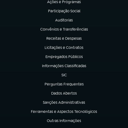
Ações e Programas
(abre em nova aba)
Participação Social
(abre em nova aba)
Auditorias
(abre em nova aba)
Convênios e Transferências
(abre em nova aba)
Receitas e Despesas
(abre em nova aba)
Licitações e Contratos
(abre em nova aba)
Empregados Públicos
(abre em nova aba)
Informações Classificadas
(abre em nova aba)
SIC
(abre em nova aba)
Perguntas Frequentes
(abre em nova aba)
Dados Abertos
(abre em nova aba)
Sanções Administrativas
(abre em nova aba)
Ferramentas e Aspectos Tecnológicos
(abre em nova aba)
Outras Informações
(abre em nova aba)