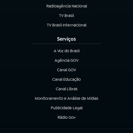
Radioagência Nacional
(abre em nova aba)
TV Brasil
(abre em nova aba)
TV Brasil Internacional
(abre em nova aba)
Serviços
A Voz do Brasil
(abre em nova aba)
Agência GOV
(abre em nova aba)
Canal GOV
(abre em nova aba)
Canal Educação
(abre em nova aba)
Canal Libras
(abre em nova aba)
Monitoramento e Análise de Mídias
(abre em nova aba)
Publicidade Legal
(abre em nova aba)
Rádio Gov
(abre em nova aba)