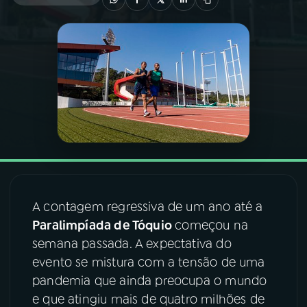
03
PROGRAMAÇÃO
04
PROGRAMAS
05
PODCASTS
06
VIDEOCASTS
A contagem regressiva de um ano até a
07
ÚLTIMAS
Paralimpíada de Tóquio
começou na
semana passada. A expectativa do
08
FESTIVAL DE MÚSICA
evento se mistura com a tensão de uma
pandemia que ainda preocupa o mundo
e que atingiu mais de quatro milhões de
ACOMPANHE A RÁDIO NACIONAL