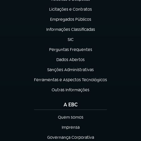
(abre em nova aba)
Licitações e Contratos
(abre em nova aba)
Empregados Públicos
(abre em nova aba)
Informações Classificadas
(abre em nova aba)
SIC
(abre em nova aba)
Perguntas Frequentes
(abre em nova aba)
Dados Abertos
(abre em nova aba)
Sanções Administrativas
(abre em nova aba)
Ferramentas e Aspectos Tecnológicos
(abre em nova aba)
Outras Informações
(abre em nova aba)
A EBC
Quem somos
(abre em nova aba)
Imprensa
(abre em nova aba)
Governança Corporativa
(abre em nova aba)