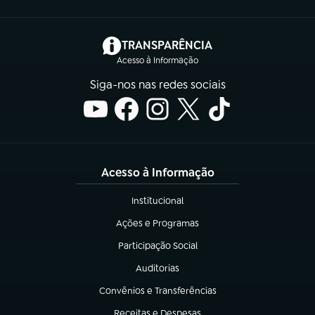
(abre em nova aba)
TRANSPARÊNCIA
Acesso à Informação
Siga-nos nas redes sociais
Acesso à Informação
Institucional
(abre em nova aba)
Ações e Programas
(abre em nova aba)
Participação Social
(abre em nova aba)
Auditorias
(abre em nova aba)
Convênios e Transferências
(abre em nova aba)
Receitas e Despesas