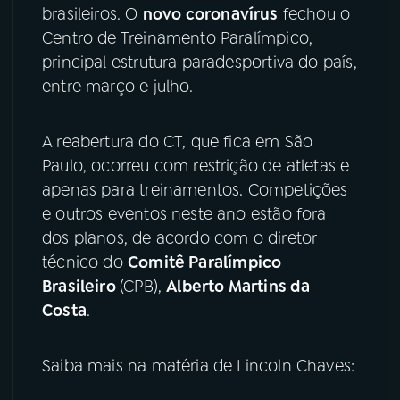
brasileiros. O
novo coronavírus
fechou o
YouTube
Facebook
Centro de Treinamento Paralímpico,
principal estrutura paradesportiva do país,
Instagram
X
entre março e julho.
TikTok
A reabertura do CT, que fica em São
Paulo, ocorreu com restrição de atletas e
apenas para treinamentos. Competições
e outros eventos neste ano estão fora
dos planos, de acordo com o diretor
técnico do
Comitê Paralímpico
Brasileiro
(CPB),
Alberto Martins da
Costa
.
Saiba mais na matéria de Lincoln Chaves: