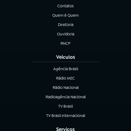
Contatos
(abre em nova aba)
Quem é Quem
(abre em nova aba)
Diretoria
(abre em nova aba)
Ouvidoria
(abre em nova aba)
RNCP
(abre em nova aba)
Veículos
Agência Brasil
(abre em nova aba)
Rádio MEC
(abre em nova aba)
Rádio Nacional
Radioagência Nacional
(abre em nova aba)
TV Brasil
(abre em nova aba)
TV Brasil Internacional
(abre em nova aba)
Serviços