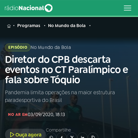
MENU
Programas
No Mundo da Bola
No Mundo da Bola
EPISÓDIO
Diretor do CPB descarta
Buscar
na
eventos no CT Paralímpico e
Rádio
Buscar
fala sobre Tóquio
Nacional
Pandemia limita operações na maior estrutura
AO VIVO
paradesportiva do Brasil
01
INÍCIO
03/09/2020, 18:13
NO AR EM
Compartilhe
02
A RÁDIO
Ouça agora