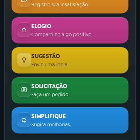
Registre sua insatisfação.
ELOGIO
Compartilhe algo positivo.
SUGESTÃO
Envie uma ideia.
SOLICITAÇÃO
Faça um pedido.
SIMPLIFIQUE
Sugira melhorias.