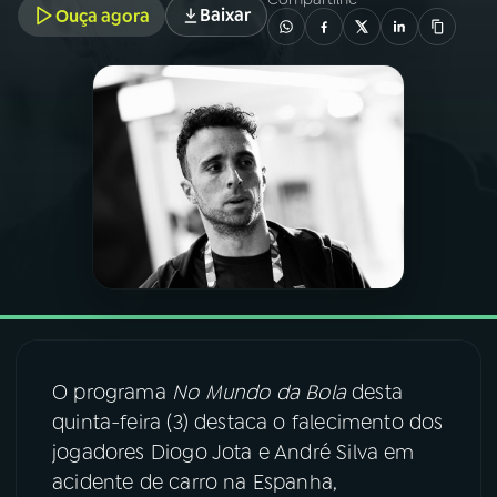
Baixar
Ouça agora
03
PROGRAMAÇÃO
04
PROGRAMAS
05
PODCASTS
06
VIDEOCASTS
07
ÚLTIMAS
O programa
No Mundo da Bola
desta
quinta-feira (3) destaca o falecimento dos
08
FESTIVAL DE MÚSICA
jogadores Diogo Jota e André Silva em
acidente de carro na Espanha,
ACOMPANHE A RÁDIO NACIONAL