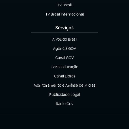
TV Brasil
(abre em nova aba)
TV Brasil Internacional
(abre em nova aba)
Serviços
A Voz do Brasil
(abre em nova aba)
Agência GOV
(abre em nova aba)
Canal GOV
(abre em nova aba)
Canal Educação
(abre em nova aba)
Canal Libras
(abre em nova aba)
Monitoramento e Análise de Mídias
(abre em nova aba)
Publicidade Legal
(abre em nova aba)
Rádio Gov
(abre em nova aba)