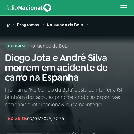
MENU
Programas
No Mundo da Bola
No Mundo da Bola
PODCAST
Diogo Jota e André Silva
Buscar
na
morrem em acidente de
Rádio
Buscar
carro na Espanha
Nacional
Programa "No Mundo da Bola" desta quinta-feira (3)
AO VIVO
também destacou as principais notícias esportivas
nacionais e internacionais; ouça na íntegra
01
INÍCIO
03/07/2025, 22:25
NO AR EM
02
A RÁDIO
Compartilhe