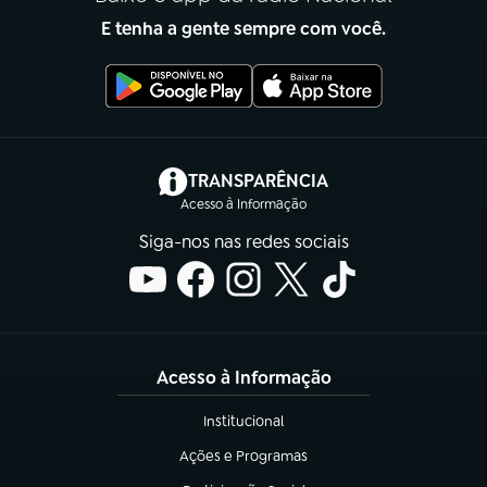
E tenha a gente sempre com você.
(abre em nova aba)
TRANSPARÊNCIA
Acesso à Informação
Siga-nos nas redes sociais
Acesso à Informação
Institucional
(abre em nova aba)
Ações e Programas
(abre em nova aba)