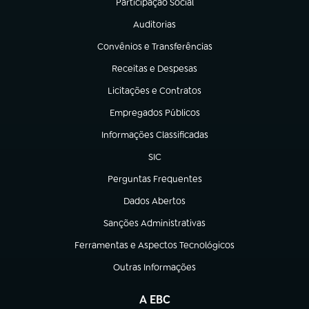
Participação Social
(abre em nova aba)
Auditorias
(abre em nova aba)
Convênios e Transferências
(abre em nova aba)
Receitas e Despesas
(abre em nova aba)
Licitações e Contratos
(abre em nova aba)
Empregados Públicos
(abre em nova aba)
Informações Classificadas
(abre em nova aba)
SIC
(abre em nova aba)
Perguntas Frequentes
(abre em nova aba)
Dados Abertos
(abre em nova aba)
Sanções Administrativas
(abre em nova aba)
Ferramentas e Aspectos Tecnológicos
(abre em nova aba)
Outras Informações
(abre em nova aba)
A EBC