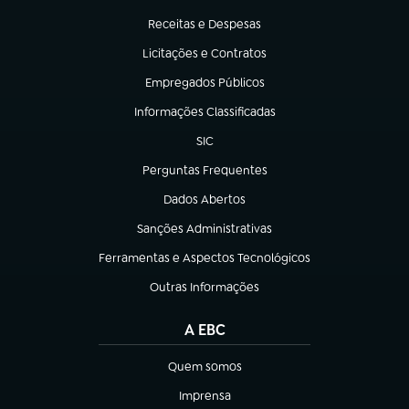
(abre em nova aba)
Receitas e Despesas
(abre em nova aba)
Licitações e Contratos
(abre em nova aba)
Empregados Públicos
(abre em nova aba)
Informações Classificadas
(abre em nova aba)
SIC
(abre em nova aba)
Perguntas Frequentes
(abre em nova aba)
Dados Abertos
(abre em nova aba)
Sanções Administrativas
(abre em nova aba)
Ferramentas e Aspectos Tecnológicos
(abre em nova aba)
Outras Informações
(abre em nova aba)
A EBC
Quem somos
(abre em nova aba)
Imprensa
(abre em nova aba)