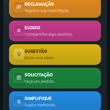
RECLAMAÇÃO
Registre sua insatisfação.
ELOGIO
Compartilhe algo positivo.
SUGESTÃO
Envie uma ideia.
SOLICITAÇÃO
Faça um pedido.
SIMPLIFIQUE
Sugira melhorias.