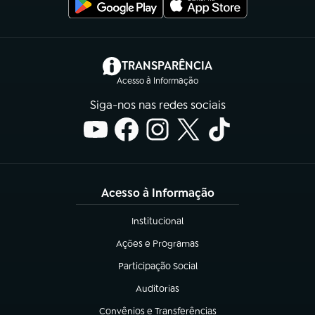
(abre em nova aba)
TRANSPARÊNCIA
Acesso à Informação
Siga-nos nas redes sociais
Acesso à Informação
Institucional
(abre em nova aba)
Ações e Programas
(abre em nova aba)
Participação Social
(abre em nova aba)
Auditorias
(abre em nova aba)
Convênios e Transferências