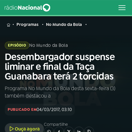
MENU
Programas
No Mundo da Bola
No Mundo da Bola
EPISÓDIO
Desembargador suspense
Buscar
na
liminar e final da Taça
Rádio
Buscar
Guanabara terá 2 torcidas
Nacional
Programa No Mundo da Bola desta sexta-feira (3)
AO VIVO
também destacou a
01
INÍCIO
04/03/2017, 03:10
PUBLICADO EM
Compartilhe
02
A RÁDIO
Ouça agora