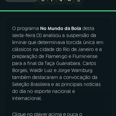
03
PROGRAMAÇÃO
O programa
No Mundo da Bola
desta
04
PROGRAMAS
sexta-feira (3) analisou a suspensão da
liminar que determinava torcida única em
05
PODCASTS
clássicos na cidade do Rio de Janeiro e a
preparação de Flamengo e Fluminense
para a final da Taça Guanabara. Carlos
06
VIDEOCASTS
Borges, Waldir Luiz e Jorge Wamburg
também destacaram a convocação da
07
ÚLTIMAS
Seleção Brasileira e as principais notícias
do dia no esporte nacional e
internacional.
08
FESTIVAL DE MÚSICA
Clique no player acima e ouça o
ACOMPANHE A RÁDIO NACIONAL