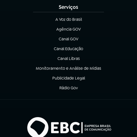
Serviços
A Voz do Brasil
(abre em nova aba)
Agência GOV
(abre em nova aba)
Canal GOV
(abre em nova aba)
Canal Educação
(abre em nova aba)
Canal Libras
(abre em nova aba)
Monitoramento e Análise de Mídias
(abre em nova aba)
Publicidade Legal
(abre em nova aba)
Rádio Gov
(abre em nova aba)