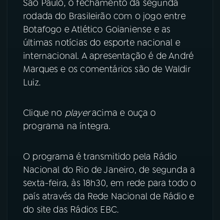
São Paulo, o fechamento da segunda
rodada do Brasileirão com o jogo entre
YouTube
Facebook
Botafogo e Atlético Goianiense e as
últimas notícias do esporte nacional e
Instagram
X
internacional. A apresentação é de André
Marques e os comentários são de Waldir
TikTok
Luiz.
Clique no
player
acima e ouça o
programa na íntegra.
O programa é transmitido pela Rádio
Nacional do Rio de Janeiro, de segunda a
sexta-feira, às 18h30, em rede para todo o
país através da Rede Nacional de Rádio e
do site das Rádios EBC.