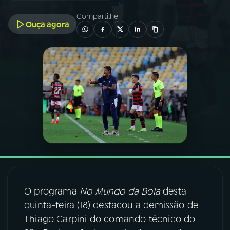
Compartilhe
Ouça agora
03
PROGRAMAÇÃO
04
PROGRAMAS
05
PODCASTS
06
VIDEOCASTS
07
ÚLTIMAS
O programa
No Mundo da Bola
desta
08
FESTIVAL DE MÚSICA
quinta-feira (18) destacou a demissão de
Thiago Carpini do comando técnico do
ACOMPANHE A RÁDIO NACIONAL