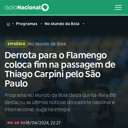
MENU
Programas
No Mundo da Bola
No Mundo da Bola
EPISÓDIO
Derrota para o Flamengo
Buscar
na
coloca fim na passagem de
Rádio
Buscar
Thiago Carpini pelo São
Nacional
Paulo
AO VIVO
Programa No Mundo da Bola desta quinta-feira (18)
destacou as últimas notícias do esporte nacional e
01
INÍCIO
internacional; ouça na íntegra
18/04/2024, 22:27
02
A RÁDIO
NO AR EM