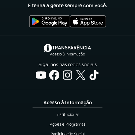
E tenha a gente sempre com você.
(abre em nova aba)
TRANSPARÊNCIA
Acesso à Informação
Siga-nos nas redes sociais
Acesso à Informação
Institucional
(abre em nova aba)
Ações e Programas
(abre em nova aba)
Participação Social