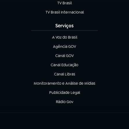
TV Brasil
(abre em nova aba)
TV Brasil Internacional
(abre em nova aba)
Serviços
A Voz do Brasil
(abre em nova aba)
Agência GOV
(abre em nova aba)
Canal GOV
(abre em nova aba)
Canal Educação
(abre em nova aba)
Canal Libras
(abre em nova aba)
Monitoramento e Análise de Mídias
(abre em nova aba)
Publicidade Legal
(abre em nova aba)
Rádio Gov
(abre em nova aba)