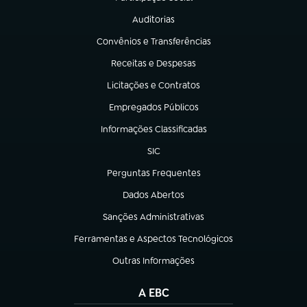
(abre em nova aba)
Auditorias
(abre em nova aba)
Convênios e Transferências
(abre em nova aba)
Receitas e Despesas
(abre em nova aba)
Licitações e Contratos
(abre em nova aba)
Empregados Públicos
(abre em nova aba)
Informações Classificadas
(abre em nova aba)
SIC
(abre em nova aba)
Perguntas Frequentes
(abre em nova aba)
Dados Abertos
(abre em nova aba)
Sanções Administrativas
(abre em nova aba)
Ferramentas e Aspectos Tecnológicos
(abre em nova aba)
Outras Informações
(abre em nova aba)
A EBC