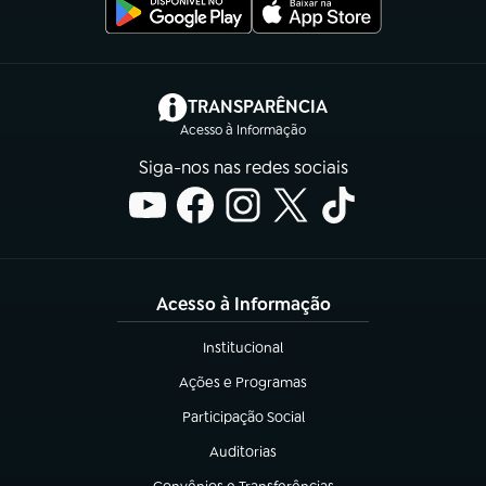
(abre em nova aba)
TRANSPARÊNCIA
Acesso à Informação
Siga-nos nas redes sociais
Acesso à Informação
Institucional
(abre em nova aba)
Ações e Programas
(abre em nova aba)
Participação Social
(abre em nova aba)
Auditorias
(abre em nova aba)