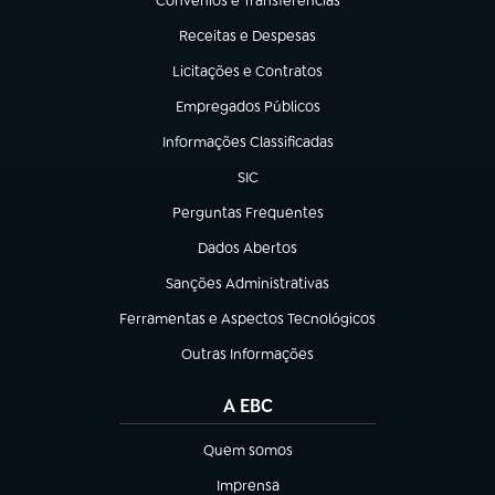
Convênios e Transferências
(abre em nova aba)
Receitas e Despesas
(abre em nova aba)
Licitações e Contratos
(abre em nova aba)
Empregados Públicos
(abre em nova aba)
Informações Classificadas
(abre em nova aba)
SIC
(abre em nova aba)
Perguntas Frequentes
(abre em nova aba)
Dados Abertos
(abre em nova aba)
Sanções Administrativas
(abre em nova aba)
Ferramentas e Aspectos Tecnológicos
(abre em nova aba)
Outras Informações
(abre em nova aba)
A EBC
Quem somos
(abre em nova aba)
Imprensa
(abre em nova aba)