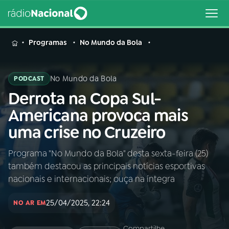
MENU
Programas
No Mundo da Bola
No Mundo da Bola
PODCAST
Derrota na Copa Sul-
Buscar
na
Americana provoca mais
Rádio
Buscar
uma crise no Cruzeiro
Nacional
Programa "No Mundo da Bola" desta sexta-feira (25)
AO VIVO
também destacou as principais notícias esportivas
nacionais e internacionais; ouça na íntegra
01
INÍCIO
25/04/2025, 22:24
NO AR EM
02
A RÁDIO
Compartilhe