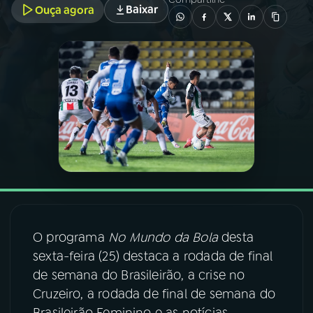
Baixar
Ouça agora
03
PROGRAMAÇÃO
04
PROGRAMAS
05
PODCASTS
06
VIDEOCASTS
07
ÚLTIMAS
O programa
No Mundo da Bola
desta
sexta-feira (25) destaca a rodada de final
08
FESTIVAL DE MÚSICA
de semana do Brasileirão, a crise no
Cruzeiro, a rodada de final de semana do
ACOMPANHE A RÁDIO NACIONAL
Brasileirão Feminino e as notícias