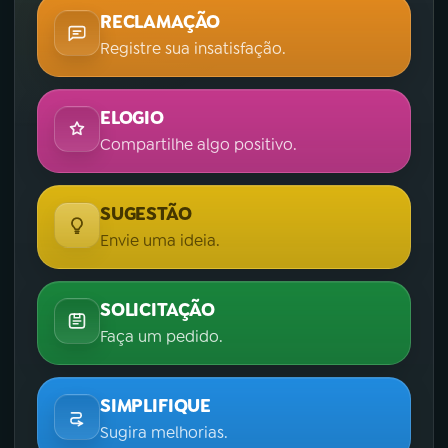
RECLAMAÇÃO
Registre sua insatisfação.
ELOGIO
Compartilhe algo positivo.
SUGESTÃO
Envie uma ideia.
SOLICITAÇÃO
Faça um pedido.
SIMPLIFIQUE
Sugira melhorias.