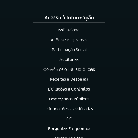
Acesso à Informação
Institucional
(abre em nova aba)
Ações e Programas
(abre em nova aba)
Participação Social
(abre em nova aba)
Auditorias
(abre em nova aba)
Convênios e Transferências
(abre em nova aba)
Receitas e Despesas
(abre em nova aba)
Licitações e Contratos
(abre em nova aba)
Empregados Públicos
(abre em nova aba)
Informações Classificadas
(abre em nova aba)
SIC
(abre em nova aba)
Perguntas Frequentes
(abre em nova aba)