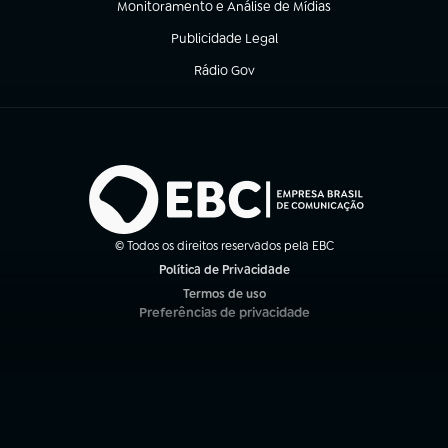
Monitoramento e Análise de Mídias
(abre em nova aba)
Publicidade Legal
(abre em nova aba)
Rádio Gov
(abre em nova aba)
© Todos os direitos reservados pela EBC
Política de Privacidade
(abre em nova aba)
Termos de uso
(abre em nova aba)
Preferências de privacidade