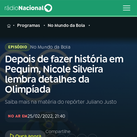
MENU
Programas
No Mundo da Bola
No Mundo da Bola
EPISÓDIO
Depois de fazer história em
Buscar
na
Pequim, Nicole Silveira
Rádio
Buscar
lembra detalhes da
Nacional
Olimpíada
AO VIVO
Saiba mais na matéria do repórter Juliano Justo
01
INÍCIO
25/02/2022, 21:40
NO AR EM
02
A RÁDIO
Compartilhe
Ouça agora