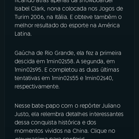
ficando atrás apenas da snowboarder
Isabel Clark, nona colocada nos Jogos de
YouTube
Facebook
Turim 2006, na Itália. E obteve também o
melhor resultado do esporte na América
Instagram
X
Latina.
TikTok
Gaúcha de Rio Grande, ela fez a primeira
descida em 1min02s58. A segunda, em
1min02s95. E completou as duas últimas
tentativas em 1min02s55 e 1min02s40,
respectivamente.
Nesse bate-papo com o repórter Juliano
Justo, ela relembra detalhes interessantes
dessa conquista histórica e dos
momentos vividos na China. Clique no