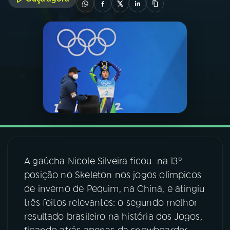
03
PROGRAMAÇÃO
04
PROGRAMAS
05
PODCASTS
06
VIDEOCASTS
A gaúcha Nicole Silveira ficou na 13º
07
ÚLTIMAS
posição no Skeleton nos jogos olímpicos
de inverno de Pequim, na China, e atingiu
08
FESTIVAL DE MÚSICA
três feitos relevantes: o segundo melhor
resultado brasileiro na história dos Jogos,
ACOMPANHE A RÁDIO NACIONAL