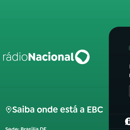
Saiba onde está a EBC
(
Sede: Brasília DF