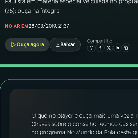
Paulista em matéria especial veiculada no progr
07
ÚLTIMAS
(28); ouça na íntegra
08
FESTIVAL DE MÚSICA
28/03/2019, 21:37
NO AR EM
Compartilhe
ACOMPANHE A RÁDIO NACIONAL
Ouça agora
Baixar
YouTube
Facebook
Instagram
X
TikTok
Clique no player e ouça mais uma vez a m
Chaves sobre o conselho técnico das se
no programa No Mundo da Bola desta quin