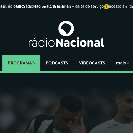
asil
rádio
MEC
rádio
Nacional
tv
Brasil
carta de serviço
acesso à inf
mais
PROGRAMAS
PODCASTS
VIDEOCASTS
mais