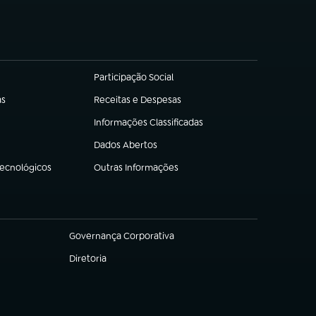
Participação Social
(abre em nova aba)
as
Receitas e Despesas
(abre em nova aba)
Informações Classificadas
(abre em nova aba)
Dados Abertos
(abre em nova aba)
Tecnológicos
Outras Informações
(abre em nova aba)
Governança Corporativa
(abre em nova aba)
Diretoria
(abre em nova aba)