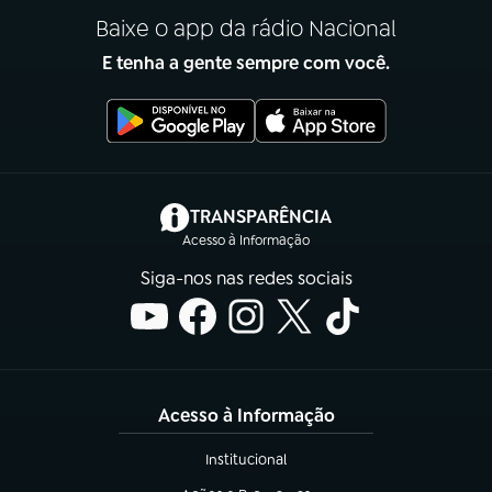
Baixe o app da rádio Nacional
E tenha a gente sempre com você.
(abre em nova aba)
TRANSPARÊNCIA
Acesso à Informação
Siga-nos nas redes sociais
Acesso à Informação
Institucional
(abre em nova aba)