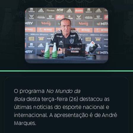
03
PROGRAMAÇÃO
04
PROGRAMAS
05
PODCASTS
06
VIDEOCASTS
O programa
No Mundo da
07
ÚLTIMAS
Bola
desta terça-feira (26) destacou as
últimas notícias do esporte nacional e
08
FESTIVAL DE MÚSICA
internacional. A apresentação é de André
Marques.
ACOMPANHE A RÁDIO NACIONAL