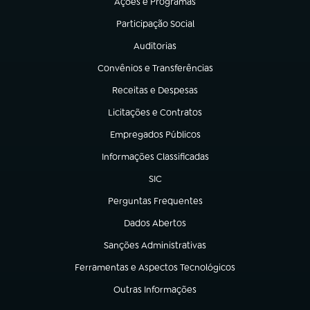
Ações e Programas
(abre em nova aba)
Participação Social
(abre em nova aba)
Auditorias
(abre em nova aba)
Convênios e Transferências
(abre em nova aba)
Receitas e Despesas
(abre em nova aba)
Licitações e Contratos
(abre em nova aba)
Empregados Públicos
(abre em nova aba)
Informações Classificadas
(abre em nova aba)
SIC
(abre em nova aba)
Perguntas Frequentes
(abre em nova aba)
Dados Abertos
(abre em nova aba)
Sanções Administrativas
(abre em nova aba)
Ferramentas e Aspectos Tecnológicos
(abre em nova aba)
Outras Informações
(abre em nova aba)