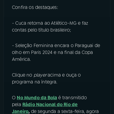
Confira os destaques:
YouTube
Facebook
- Cuca retorna ao Atlético-MG e faz
Instagram
X
contas pelo título brasileiro;
TikTok
- Seleção Feminina encara o Paraguai de
olho em Paris 2024 e na final da Copa
América.
Clique no
player
acima e ouça o
programa na íntegra.
O
No Mundo da Bola
é transmitido
pela
Rádio Nacional do Rio de
Janeiro
,
de segunda a sexta-feira, agora