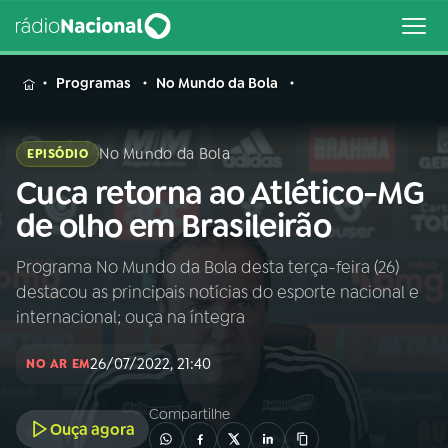
MENU
Programas
No Mundo da Bola
No Mundo da Bola
EPISÓDIO
Cuca retorna ao Atlético-MG
Buscar
na
de olho em Brasileirão
Rádio
Buscar
Nacional
Programa No Mundo da Bola desta terça-feira (26)
destacou as principais notícias do esporte nacional e
AO VIVO
internacional; ouça na íntegra
26/07/2022, 21:40
01
INÍCIO
NO AR EM
Compartilhe
Ouça agora
02
A RÁDIO