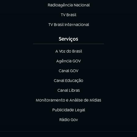
Radioagência Nacional
(abre em nova aba)
TV Brasil
(abre em nova aba)
TV Brasil Internacional
(abre em nova aba)
Serviços
A Voz do Brasil
(abre em nova aba)
Agência GOV
(abre em nova aba)
Canal GOV
(abre em nova aba)
Canal Educação
(abre em nova aba)
Canal Libras
(abre em nova aba)
Monitoramento e Análise de Mídias
(abre em nova aba)
Publicidade Legal
(abre em nova aba)
Rádio Gov
(abre em nova aba)