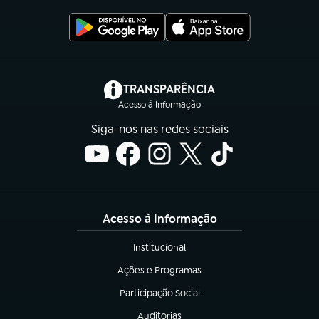
(abre em nova aba)
TRANSPARÊNCIA
Acesso à Informação
Siga-nos nas redes sociais
Acesso à Informação
Institucional
(abre em nova aba)
Ações e Programas
(abre em nova aba)
Participação Social
(abre em nova aba)
Auditorias