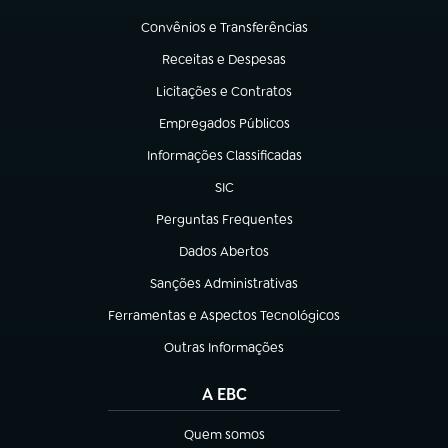
(abre em nova aba)
Convênios e Transferências
(abre em nova aba)
Receitas e Despesas
(abre em nova aba)
Licitações e Contratos
(abre em nova aba)
Empregados Públicos
(abre em nova aba)
Informações Classificadas
(abre em nova aba)
SIC
(abre em nova aba)
Perguntas Frequentes
(abre em nova aba)
Dados Abertos
(abre em nova aba)
Sanções Administrativas
(abre em nova aba)
Ferramentas e Aspectos Tecnológicos
(abre em nova aba)
Outras Informações
(abre em nova aba)
A EBC
Quem somos
(abre em nova aba)