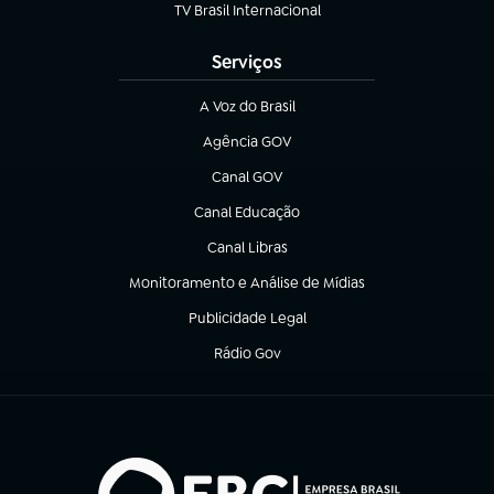
TV Brasil Internacional
(abre em nova aba)
Serviços
A Voz do Brasil
(abre em nova aba)
Agência GOV
(abre em nova aba)
Canal GOV
(abre em nova aba)
Canal Educação
(abre em nova aba)
Canal Libras
(abre em nova aba)
Monitoramento e Análise de Mídias
(abre em nova aba)
Publicidade Legal
(abre em nova aba)
Rádio Gov
(abre em nova aba)