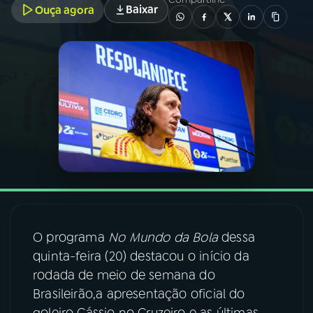
Baixar
Ouça agora
03
PROGRAMAÇÃO
04
PROGRAMAS
05
PODCASTS
06
VIDEOCASTS
07
ÚLTIMAS
O programa
No Mundo da Bola
dessa
quinta-feira (20) destacou o início da
08
FESTIVAL DE MÚSICA
rodada de meio de semana do
Brasileirão,a apresentação oficial do
ACOMPANHE A RÁDIO NACIONAL
goleiro Cássio no Cruzeiro e as últimas