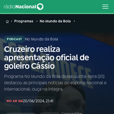
MENU
Programas
No Mundo da Bola
No Mundo da Bola
PODCAST
Cruzeiro realiza
Buscar
na
apresentação oficial de
Rádio
Buscar
goleiro Cássio
Nacional
Programa No Mundo da Bola dessa quinta-feira (20)
AO VIVO
destacou as principais notícias do esporte nacional e
internacional; ouça na íntegra.
01
INÍCIO
20/06/2024, 21:41
NO AR EM
02
A RÁDIO
Compartilhe