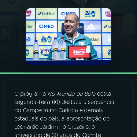
03
PROGRAMAÇÃO
04
PROGRAMAS
05
PODCASTS
06
VIDEOCASTS
O programa
No Mundo da Bola
desta
07
ÚLTIMAS
segunda-feira (10) destaca a sequência
do Campeonato Carioca e demais
08
FESTIVAL DE MÚSICA
estaduais do país, a apresentação de
Leonardo Jardim no Cruzeiro, o
aniversário de 30 anos do Comitê
ACOMPANHE A RÁDIO NACIONAL