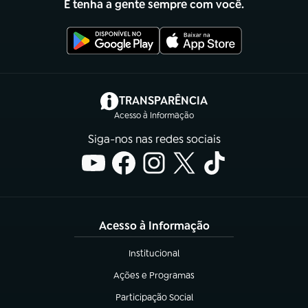
E tenha a gente sempre com você.
(abre em nova aba)
TRANSPARÊNCIA
Acesso à Informação
Siga-nos nas redes sociais
Acesso à Informação
Institucional
(abre em nova aba)
Ações e Programas
(abre em nova aba)
Participação Social
(abre em nova aba)