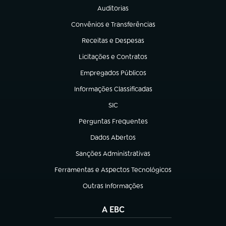
Auditorias
(abre em nova aba)
Convênios e Transferências
(abre em nova aba)
Receitas e Despesas
(abre em nova aba)
Licitações e Contratos
(abre em nova aba)
Empregados Públicos
(abre em nova aba)
Informações Classificadas
(abre em nova aba)
SIC
(abre em nova aba)
Perguntas Frequentes
(abre em nova aba)
Dados Abertos
(abre em nova aba)
Sanções Administrativas
(abre em nova aba)
Ferramentas e Aspectos Tecnológicos
(abre em nova aba)
Outras Informações
(abre em nova aba)
A EBC