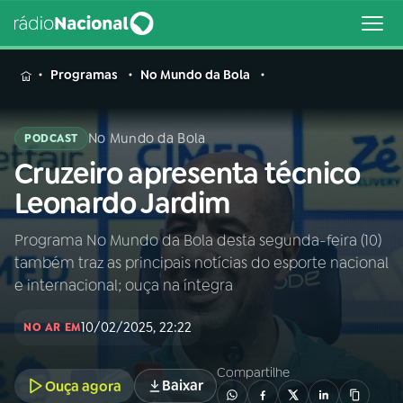
MENU
Programas
No Mundo da Bola
No Mundo da Bola
PODCAST
Cruzeiro apresenta técnico
Buscar
na
Leonardo Jardim
Rádio
Buscar
Nacional
Programa No Mundo da Bola desta segunda-feira (10)
também traz as principais notícias do esporte nacional
AO VIVO
e internacional; ouça na íntegra
10/02/2025, 22:22
01
INÍCIO
NO AR EM
Compartilhe
Baixar
Ouça agora
02
A RÁDIO