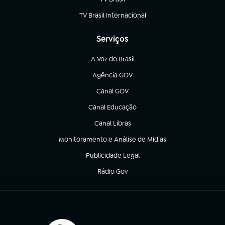
(abre em nova aba)
TV Brasil Internacional
(abre em nova aba)
Serviços
A Voz do Brasil
(abre em nova aba)
Agência GOV
(abre em nova aba)
Canal GOV
(abre em nova aba)
Canal Educação
(abre em nova aba)
Canal Libras
(abre em nova aba)
Monitoramento e Análise de Mídias
(abre em nova aba)
Publicidade Legal
(abre em nova aba)
Rádio Gov
(abre em nova aba)