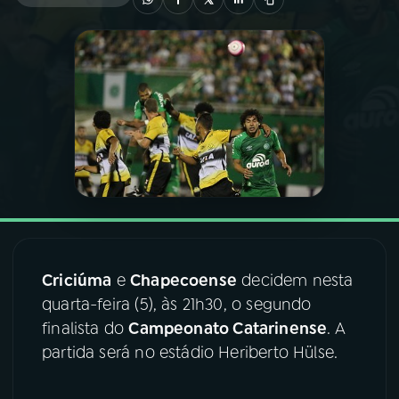
03
PROGRAMAÇÃO
04
PROGRAMAS
05
PODCASTS
06
VIDEOCASTS
Criciúma
e
Chapecoense
decidem nesta
07
ÚLTIMAS
quarta-feira (5), às 21h30, o segundo
finalista do
Campeonato Catarinense
. A
08
FESTIVAL DE MÚSICA
partida será no estádio Heriberto Hülse.
ACOMPANHE A RÁDIO NACIONAL