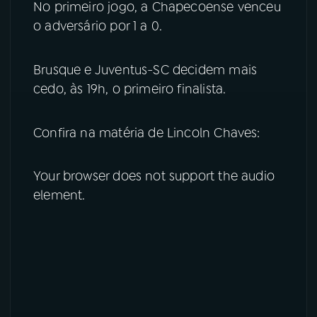
No primeiro jogo, a Chapecoense venceu
o adversário por 1 a 0.
YouTube
Facebook
Instagram
X
Brusque e Juventus-SC decidem mais
cedo, às 19h, o primeiro finalista.
TikTok
Confira na matéria de Lincoln Chaves:
Your browser does not support the audio
element.