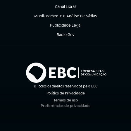
Canal Libras
(abre em nova aba)
Monitoramento e Análise de Mídias
(abre em nova aba)
Publicidade Legal
(abre em nova aba)
Rádio Gov
(abre em nova aba)
© Todos os direitos reservados pela EBC
Política de Privacidade
(abre em nova aba)
Termos de uso
(abre em nova aba)
Preferências de privacidade