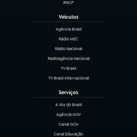
RNCP
(abre em nova aba)
Veículos
Agência Brasil
(abre em nova aba)
Rádio MEC
(abre em nova aba)
Rádio Nacional
Radioagência Nacional
(abre em nova aba)
TV Brasil
(abre em nova aba)
TV Brasil Internacional
(abre em nova aba)
Serviços
A Voz do Brasil
(abre em nova aba)
Agência GOV
(abre em nova aba)
Canal GOV
(abre em nova aba)
Canal Educação
(abre em nova aba)