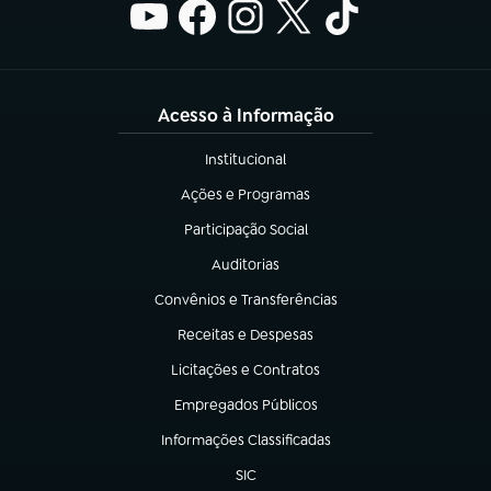
Acesso à Informação
Institucional
(abre em nova aba)
Ações e Programas
(abre em nova aba)
Participação Social
(abre em nova aba)
Auditorias
(abre em nova aba)
Convênios e Transferências
(abre em nova aba)
Receitas e Despesas
(abre em nova aba)
Licitações e Contratos
(abre em nova aba)
Empregados Públicos
(abre em nova aba)
Informações Classificadas
(abre em nova aba)
SIC
(abre em nova aba)