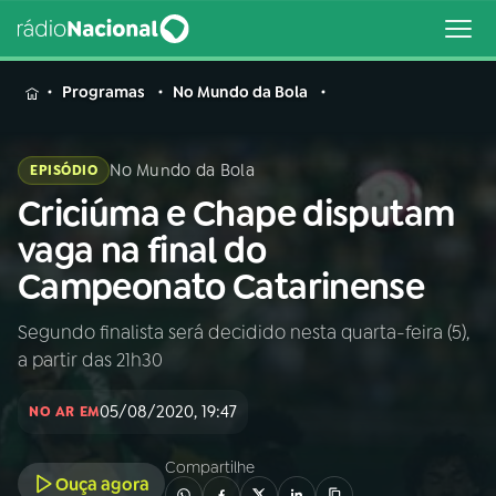
MENU
Programas
No Mundo da Bola
No Mundo da Bola
EPISÓDIO
Criciúma e Chape disputam
Buscar
na
vaga na final do
Rádio
Buscar
Campeonato Catarinense
Nacional
Segundo finalista será decidido nesta quarta-feira (5),
AO VIVO
a partir das 21h30
01
INÍCIO
05/08/2020, 19:47
NO AR EM
Compartilhe
02
A RÁDIO
Ouça agora