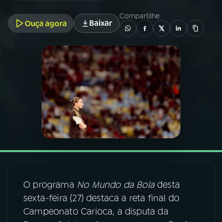
Compartilhe
Baixar
Ouça agora
03
PROGRAMAÇÃO
04
PROGRAMAS
05
PODCASTS
06
VIDEOCASTS
07
ÚLTIMAS
O programa
No Mundo da Bola
desta
08
FESTIVAL DE MÚSICA
sexta-feira (27) destaca a reta final do
Campeonato Carioca, a disputa da
ACOMPANHE A RÁDIO NACIONAL