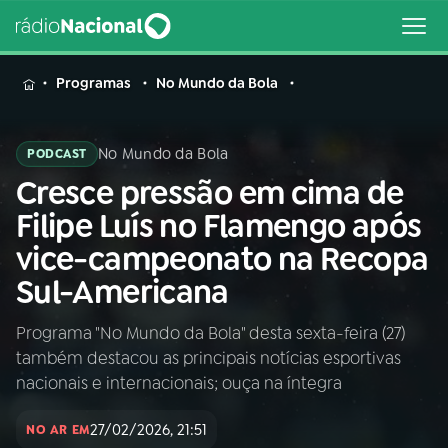
MENU
Programas
No Mundo da Bola
No Mundo da Bola
PODCAST
Cresce pressão em cima de
Buscar
na
Filipe Luís no Flamengo após
Rádio
Buscar
vice-campeonato na Recopa
Nacional
Sul-Americana
AO VIVO
Programa "No Mundo da Bola" desta sexta-feira (27)
também destacou as principais notícias esportivas
01
INÍCIO
nacionais e internacionais; ouça na íntegra
27/02/2026, 21:51
02
A RÁDIO
NO AR EM