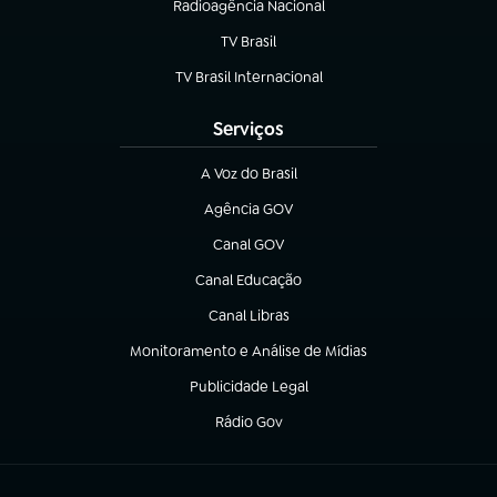
Radioagência Nacional
(abre em nova aba)
TV Brasil
(abre em nova aba)
TV Brasil Internacional
(abre em nova aba)
Serviços
A Voz do Brasil
(abre em nova aba)
Agência GOV
(abre em nova aba)
Canal GOV
(abre em nova aba)
Canal Educação
(abre em nova aba)
Canal Libras
(abre em nova aba)
Monitoramento e Análise de Mídias
(abre em nova aba)
Publicidade Legal
(abre em nova aba)
Rádio Gov
(abre em nova aba)