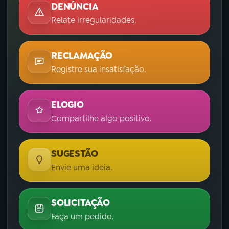
DENÚNCIA
Relate irregularidades.
RECLAMAÇÃO
Registre sua insatisfação.
ELOGIO
Compartilhe algo positivo.
SUGESTÃO
Envie uma ideia.
SOLICITAÇÃO
Faça um pedido.