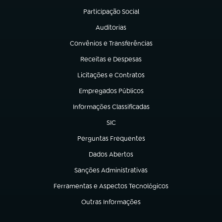
Participação Social
(abre em nova aba)
Auditorias
(abre em nova aba)
Convênios e Transferências
(abre em nova aba)
Receitas e Despesas
(abre em nova aba)
Licitações e Contratos
(abre em nova aba)
Empregados Públicos
(abre em nova aba)
Informações Classificadas
(abre em nova aba)
SIC
(abre em nova aba)
Perguntas Frequentes
(abre em nova aba)
Dados Abertos
(abre em nova aba)
Sanções Administrativas
(abre em nova aba)
Ferramentas e Aspectos Tecnológicos
(abre em nova aba)
Outras Informações
(abre em nova aba)