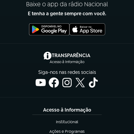
Baixe o app da rádio Nacional
E tenha a gente sempre com você.
(abre em nova aba)
TRANSPARÊNCIA
Acesso à Informação
Siga-nos nas redes sociais
Acesso à Informação
Institucional
(abre em nova aba)
Ações e Programas
(abre em nova aba)