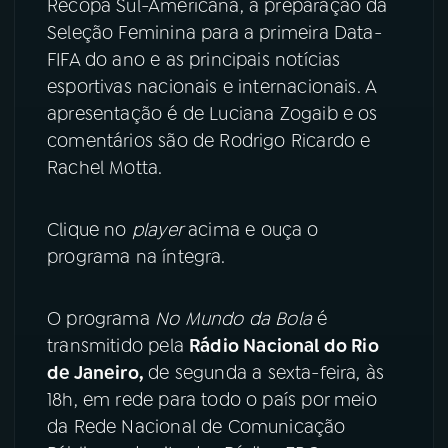
Recopa Sul-Americana, a preparação da
Seleção Feminina para a primeira Data-
YouTube
Facebook
FIFA do ano e as principais notícias
esportivas nacionais e internacionais. A
Instagram
X
apresentação é de Luciana Zogaib e os
comentários são de Rodrigo Ricardo e
TikTok
Rachel Motta.
Clique no
player
acima e ouça o
programa na íntegra.
O programa
No Mundo da Bola
é
transmitido pela
Rádio Nacional do Rio
de Janeiro,
de segunda a sexta-feira, às
18h, em rede para todo o país por meio
da Rede Nacional de Comunicação