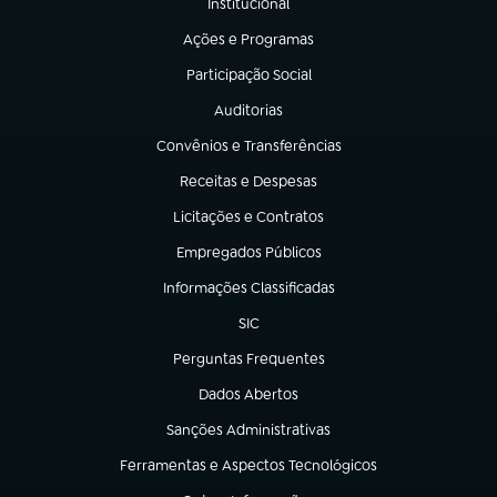
Institucional
(abre em nova aba)
Ações e Programas
(abre em nova aba)
Participação Social
(abre em nova aba)
Auditorias
(abre em nova aba)
Convênios e Transferências
(abre em nova aba)
Receitas e Despesas
(abre em nova aba)
Licitações e Contratos
(abre em nova aba)
Empregados Públicos
(abre em nova aba)
Informações Classificadas
(abre em nova aba)
SIC
(abre em nova aba)
Perguntas Frequentes
(abre em nova aba)
Dados Abertos
(abre em nova aba)
Sanções Administrativas
(abre em nova aba)
Ferramentas e Aspectos Tecnológicos
(abre em nova aba)