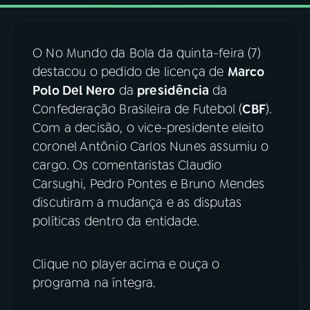
03
PROGRAMAÇÃO
O No Mundo da Bola da quinta-feira (7)
destacou o pedido de licença de
Marco
04
PROGRAMAS
Polo Del Nero
da
presidência
da
Confederação Brasileira de Futebol (
CBF
).
05
PODCASTS
Com a decisão, o vice-presidente eleito
coronel Antônio Carlos Nunes assumiu o
cargo. Os comentaristas Claudio
06
VIDEOCASTS
Carsughi, Pedro Pontes e Bruno Mendes
discutiram a mudança e as disputas
07
ÚLTIMAS
políticas dentro da entidade.
08
FESTIVAL DE MÚSICA
Clique no player acima e ouça o
programa na íntegra.
ACOMPANHE A RÁDIO NACIONAL