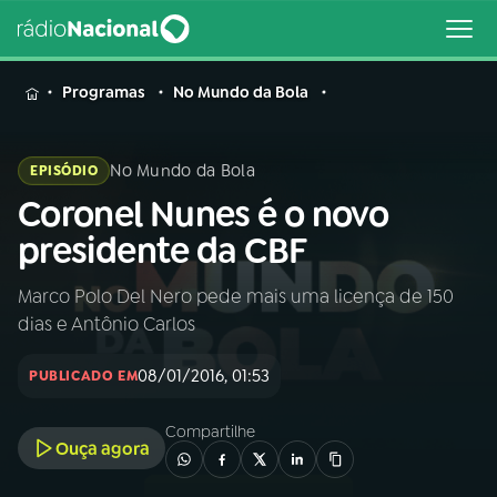
MENU
Programas
No Mundo da Bola
No Mundo da Bola
EPISÓDIO
Coronel Nunes é o novo
Buscar
na
presidente da CBF
Rádio
Buscar
Nacional
Marco Polo Del Nero pede mais uma licença de 150
dias e Antônio Carlos
AO VIVO
08/01/2016, 01:53
PUBLICADO EM
01
INÍCIO
Compartilhe
Ouça agora
02
A RÁDIO