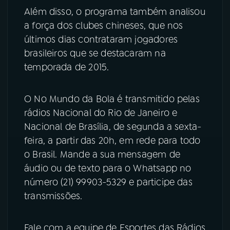
Além disso, o programa também analisou
YouTube
Facebook
a força dos clubes chineses, que nos
últimos dias contrataram jogadores
Instagram
X
brasileiros que se destacaram na
temporada de 2015.
TikTok
O No Mundo da Bola é transmitido pelas
rádios Nacional do Rio de Janeiro e
Nacional de Brasília, de segunda a sexta-
feira, a partir das 20h, em rede para todo
o Brasil. Mande a sua mensagem de
áudio ou de texto para o Whatsapp no
número (21) 99903-5329 e participe das
transmissões.
Fale com a equipe de Esportes das Rádios