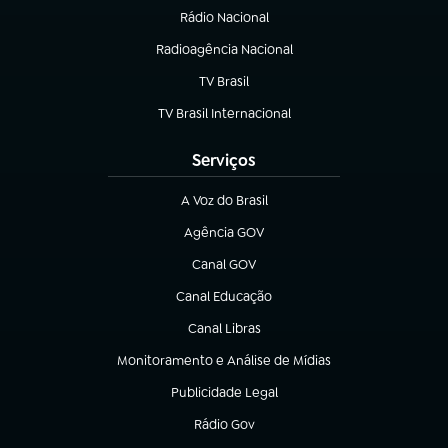
Rádio Nacional
Radioagência Nacional
(abre em nova aba)
TV Brasil
(abre em nova aba)
TV Brasil Internacional
(abre em nova aba)
Serviços
A Voz do Brasil
(abre em nova aba)
Agência GOV
(abre em nova aba)
Canal GOV
(abre em nova aba)
Canal Educação
(abre em nova aba)
Canal Libras
(abre em nova aba)
Monitoramento e Análise de Mídias
(abre em nova aba)
Publicidade Legal
(abre em nova aba)
Rádio Gov
(abre em nova aba)