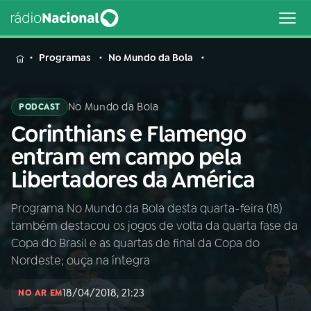
MENU
Programas
No Mundo da Bola
No Mundo da Bola
PODCAST
Corinthians e Flamengo
Buscar
na
entram em campo pela
Rádio
Buscar
Libertadores da América
Nacional
Programa No Mundo da Bola desta quarta-feira (18)
AO VIVO
também destacou os jogos de volta da quarta fase da
Copa do Brasil e as quartas de final da Copa do
01
INÍCIO
Nordeste; ouça na íntegra
18/04/2018, 21:23
NO AR EM
02
A RÁDIO