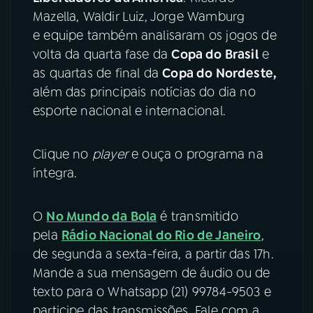
Mazella, Waldir Luiz, Jorge Wamburg
YouTube
Facebook
e equipe também analisaram os jogos de
volta da quarta fase da
Copa do Brasil
e
Instagram
X
as quartas de final da
Copa do Nordeste,
além das principais notícias do dia no
TikTok
esporte nacional e internacional.
Clique no
player
e ouça o programa na
íntegra.
O
No Mundo da Bola
é transmitido
pela
Rádio Nacional do Rio de Janeiro
,
de segunda a sexta-feira, a partir das 17h.
Mande a sua mensagem de áudio ou de
texto para o Whatsapp (21) 99784-9503 e
participe das transmissões. Fale com a