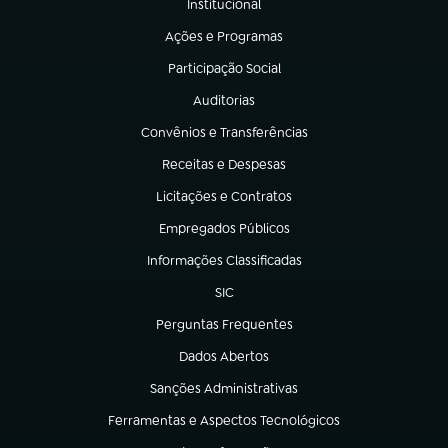
Institucional
(abre em nova aba)
Ações e Programas
(abre em nova aba)
Participação Social
(abre em nova aba)
Auditorias
(abre em nova aba)
Convênios e Transferências
(abre em nova aba)
Receitas e Despesas
(abre em nova aba)
Licitações e Contratos
(abre em nova aba)
Empregados Públicos
(abre em nova aba)
Informações Classificadas
(abre em nova aba)
SIC
(abre em nova aba)
Perguntas Frequentes
(abre em nova aba)
Dados Abertos
(abre em nova aba)
Sanções Administrativas
(abre em nova aba)
Ferramentas e Aspectos Tecnológicos
(abre em nova aba)