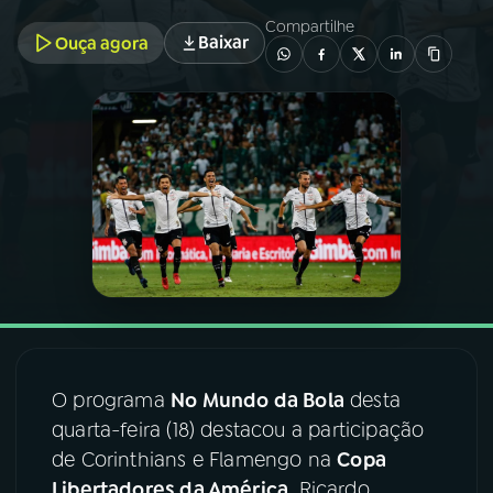
Compartilhe
Baixar
Ouça agora
03
PROGRAMAÇÃO
04
PROGRAMAS
05
PODCASTS
06
VIDEOCASTS
07
ÚLTIMAS
O programa
No Mundo da Bola
desta
08
FESTIVAL DE MÚSICA
quarta-feira (18) destacou a participação
de Corinthians e Flamengo na
Copa
ACOMPANHE A RÁDIO NACIONAL
Libertadores da América
. Ricardo