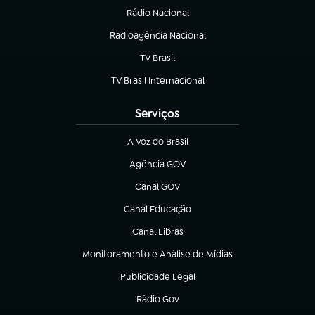
Rádio Nacional
Radioagência Nacional
(abre em nova aba)
TV Brasil
(abre em nova aba)
TV Brasil Internacional
(abre em nova aba)
Serviços
A Voz do Brasil
(abre em nova aba)
Agência GOV
(abre em nova aba)
Canal GOV
(abre em nova aba)
Canal Educação
(abre em nova aba)
Canal Libras
(abre em nova aba)
Monitoramento e Análise de Mídias
(abre em nova aba)
Publicidade Legal
(abre em nova aba)
Rádio Gov
(abre em nova aba)