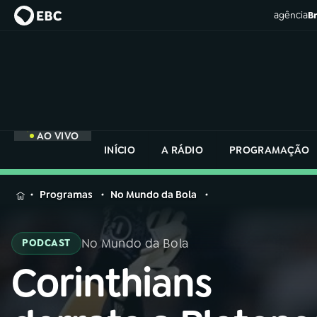
agência
Br
AO VIVO
INÍCIO
A RÁDIO
PROGRAMAÇÃO
MENU
Programas
No Mundo da Bola
Buscar
na
No Mundo da Bola
PODCAST
Rádio
Buscar
Nacional
Corinthians
Buscar
na
Rádio
AO VIVO