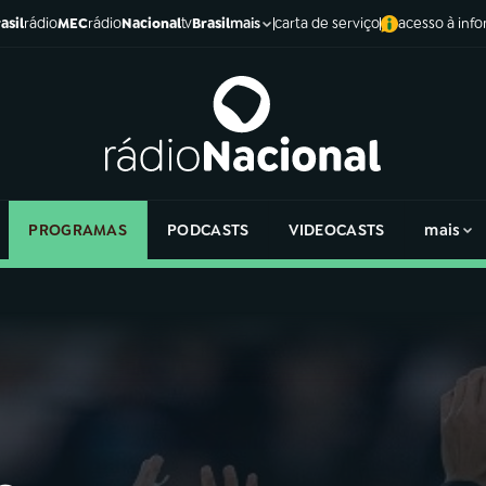
asil
rádio
MEC
rádio
Nacional
tv
Brasil
carta de serviço
acesso à inf
mais
PROGRAMAS
PODCASTS
VIDEOCASTS
mais