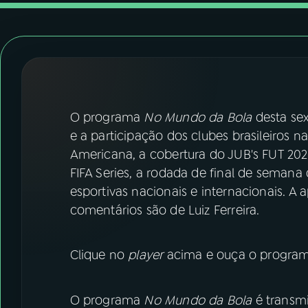
07
ÚLTIMAS
08
FESTIVAL DE MÚSICA
ACOMPANHE A RÁDIO NACIONAL
O programa
No Mundo da Bola
desta sex
YouTube
Facebook
e a participação dos clubes brasileiros 
Americana, a cobertura do JUB's FUT 202
Instagram
X
FIFA Series, a rodada de final de semana d
esportivas nacionais e internacionais. A
TikTok
comentários são de Luiz Ferreira.
Clique no
player
acima e ouça o programa
O programa
No Mundo da Bola
é transmi