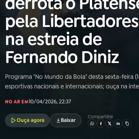
derrota o Platens
Nacional
pela Libertadores
01
INÍCIO
na estreia de
02
A RÁDIO
Fernando Diniz
03
PROGRAMAÇÃO
Programa "No Mundo da Bola" desta sexta-feira (1
04
PROGRAMAS
esportivas nacionais e internacionais; ouça na ínt
05
PODCASTS
10/04/2026, 22:37
NO AR EM
Compartilhe
Ouça agora
Baixar
06
VIDEOCASTS