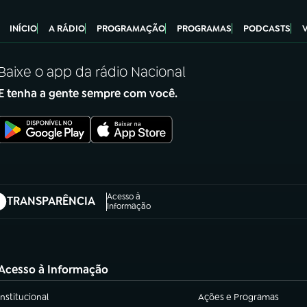
INÍCIO
A RÁDIO
PROGRAMAÇÃO
PROGRAMAS
PODCASTS
Baixe o app da rádio Nacional
E tenha a gente sempre com você.
Acesso à
TRANSPARÊNCIA
abre em nova aba)
Informação
Acesso à Informação
Institucional
Ações e Programas
(abre em nova aba)
(abre em nova aba)