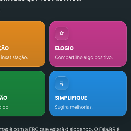
.
ÇÃO
ELOGIO
 insatisfação.
Compartilhe algo positivo.
ÇÃO
SIMPLIFIQUE
dido.
Sugira melhorias.
 mas é com a EBC que estará dialogando. O Fala.BR é