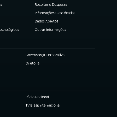
as
Receitas e Despesas
(abre em nova aba)
Informações Classificadas
(abre em nova aba)
Dados Abertos
(abre em nova aba)
Tecnológicos
Outras Informações
(abre em nova aba)
Governança Corporativa
(abre em nova aba)
Diretoria
(abre em nova aba)
Rádio Nacional
TV Brasil Internacional
(abre em nova aba)