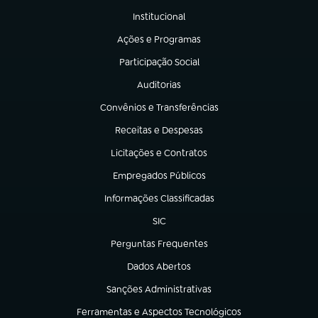
Institucional
(abre em nova aba)
Ações e Programas
(abre em nova aba)
Participação Social
(abre em nova aba)
Auditorias
(abre em nova aba)
Convênios e Transferências
(abre em nova aba)
Receitas e Despesas
(abre em nova aba)
Licitações e Contratos
(abre em nova aba)
Empregados Públicos
(abre em nova aba)
Informações Classificadas
(abre em nova aba)
SIC
(abre em nova aba)
Perguntas Frequentes
(abre em nova aba)
Dados Abertos
(abre em nova aba)
Sanções Administrativas
(abre em nova aba)
Ferramentas e Aspectos Tecnológicos
(abre em nova aba)