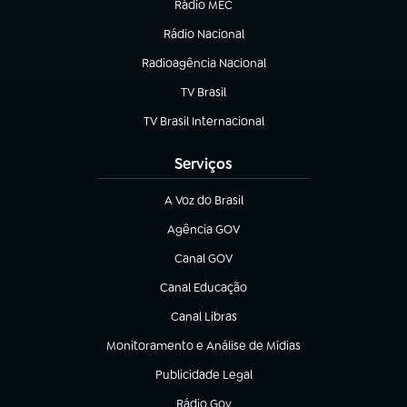
Rádio MEC
(abre em nova aba)
Rádio Nacional
Radioagência Nacional
(abre em nova aba)
TV Brasil
(abre em nova aba)
TV Brasil Internacional
(abre em nova aba)
Serviços
A Voz do Brasil
(abre em nova aba)
Agência GOV
(abre em nova aba)
Canal GOV
(abre em nova aba)
Canal Educação
(abre em nova aba)
Canal Libras
(abre em nova aba)
Monitoramento e Análise de Mídias
(abre em nova aba)
Publicidade Legal
(abre em nova aba)
Rádio Gov