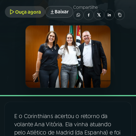
Compartilhe
Baixar
Ouça agora
03
PROGRAMAÇÃO
04
PROGRAMAS
05
PODCASTS
06
VIDEOCASTS
07
ÚLTIMAS
08
FESTIVAL DE MÚSICA
E o Corinthians acertou o retorno da
volante Ana Vitória. Ela vinha atuando
pelo Atlético de Madrid (da Espanha) e foi
ACOMPANHE A RÁDIO NACIONAL