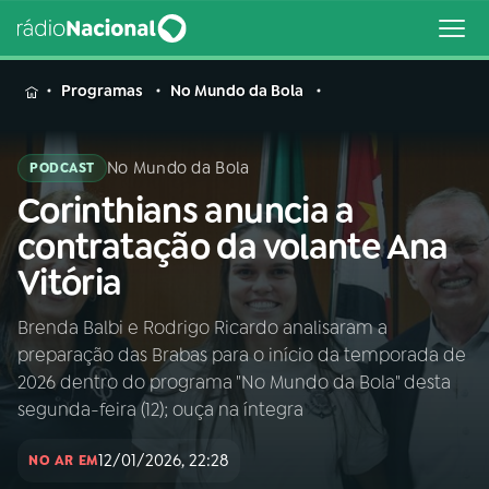
MENU
Programas
No Mundo da Bola
No Mundo da Bola
PODCAST
Corinthians anuncia a
Buscar
na
contratação da volante Ana
Rádio
Buscar
Vitória
Nacional
Brenda Balbi e Rodrigo Ricardo analisaram a
AO VIVO
preparação das Brabas para o início da temporada de
2026 dentro do programa "No Mundo da Bola" desta
01
INÍCIO
segunda-feira (12); ouça na íntegra
12/01/2026, 22:28
NO AR EM
02
A RÁDIO