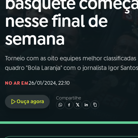
basquete começ
Nacional
nesse final de
01
INÍCIO
semana
02
A RÁDIO
Torneio com as oito equipes melhor classificadas
03
PROGRAMAÇÃO
quadro "Bola Laranja" com o jornalista Igor Santo
04
PROGRAMAS
26/01/2024, 22:10
NO AR EM
Compartilhe
05
PODCASTS
Ouça agora
06
VIDEOCASTS