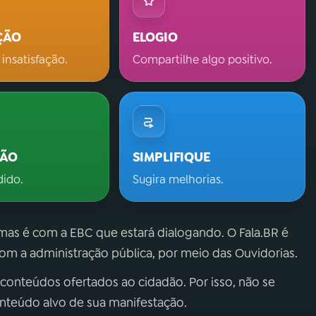
ÇÃO
ELOGIO
 insatisfação.
Compartilhe algo positivo.
ÇÃO
SIMPLIFIQUE
dido.
Sugira melhorias.
 mas é com a EBC que estará dialogando. O Fala.BR é
m a administração pública, por meio das Ouvidorias.
 conteúdos ofertados ao cidadão. Por isso, não se
onteúdo alvo de sua manifestação.