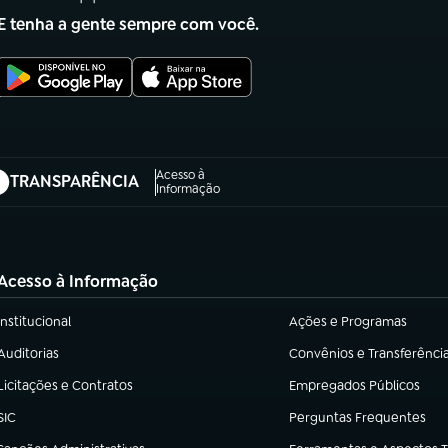
E tenha a gente sempre com você.
Acesso à
TRANSPARÊNCIA
abre em nova aba)
Informação
Acesso à Informação
Institucional
Ações e Programas
(abre em nova aba)
(abre em nova aba)
Auditorias
Convênios e Transferênci
(abre em nova aba)
(abre em nova aba)
Licitações e Contratos
Empregados Públicos
(abre em nova aba)
(abre em nova aba)
SIC
Perguntas Frequentes
(abre em nova aba)
(abre em nova aba)