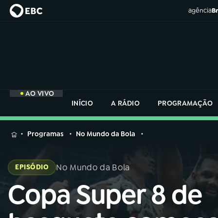
agência
Br
AO VIVO
INÍCIO
A RÁDIO
PROGRAMAÇÃO
MENU
Programas
No Mundo da Bola
Buscar
na
No Mundo da Bola
EPISÓDIO
Rádio
Buscar
Nacional
Copa Super 8 de
Buscar
na
Rádio
AO VIVO