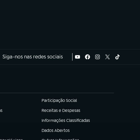
Siga-nos nas redes sociais
Participação Social
(abre em nova aba)
as
Receitas e Despesas
(abre em nova aba)
Informações Classificadas
(abre em nova aba)
Dados Abertos
(abre em nova aba)