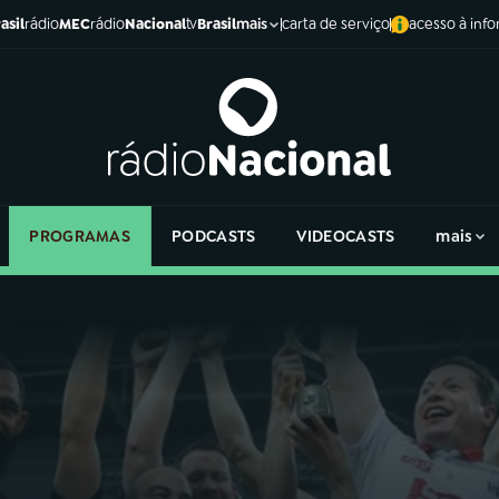
asil
rádio
MEC
rádio
Nacional
tv
Brasil
carta de serviço
acesso à inf
mais
PROGRAMAS
PODCASTS
VIDEOCASTS
mais