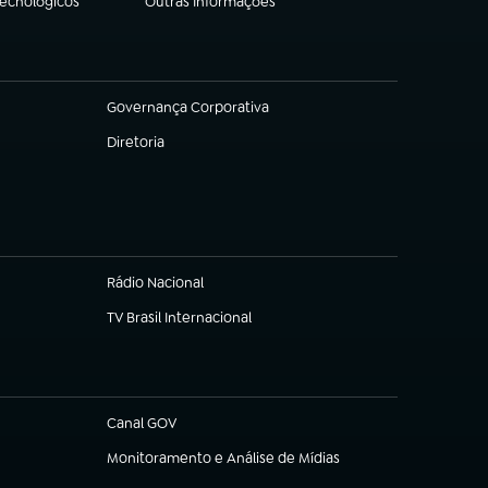
Tecnológicos
Outras Informações
(abre em nova aba)
Governança Corporativa
(abre em nova aba)
Diretoria
(abre em nova aba)
Rádio Nacional
TV Brasil Internacional
(abre em nova aba)
Canal GOV
(abre em nova aba)
Monitoramento e Análise de Mídias
(abre em nova aba)