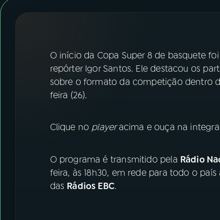
07
ÚLTIMAS
08
FESTIVAL DE MÚSICA
O início da Copa Super 8 de basquete fo
ACOMPANHE A RÁDIO NACIONAL
repórter Igor Santos. Ele destacou os par
sobre o formato da competição dentro 
YouTube
Facebook
feira (26).
Instagram
X
Clique no
player
acima e ouça na integra
TikTok
O programa é transmitido pela
Rádio Nac
feira, às 18h30, em rede para todo o país
das
Rádios EBC
.