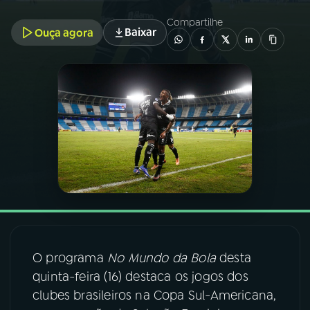
Compartilhe
Baixar
Ouça agora
03
PROGRAMAÇÃO
04
PROGRAMAS
05
PODCASTS
06
VIDEOCASTS
07
ÚLTIMAS
O programa
No Mundo da Bola
desta
08
FESTIVAL DE MÚSICA
quinta-feira (16) destaca os jogos dos
clubes brasileiros na Copa Sul-Americana,
ACOMPANHE A RÁDIO NACIONAL