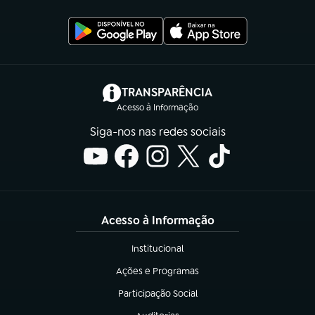
(abre em nova aba)
TRANSPARÊNCIA
Acesso à Informação
Siga-nos nas redes sociais
Acesso à Informação
Institucional
(abre em nova aba)
Ações e Programas
(abre em nova aba)
Participação Social
(abre em nova aba)