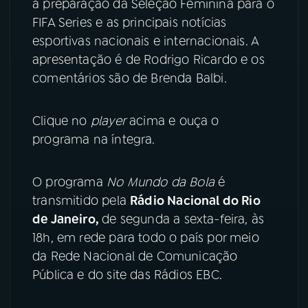
a preparação da Seleção Feminina para o
FIFA Series e as principais notícias
YouTube
Facebook
esportivas nacionais e internacionais. A
apresentação é de Rodrigo Ricardo e os
Instagram
X
comentários são de Brenda Balbi.
TikTok
Clique no
player
acima e ouça o
programa na íntegra.
O programa
No Mundo da Bola
é
transmitido pela
Rádio Nacional do Rio
de Janeiro,
de segunda a sexta-feira, às
18h, em rede para todo o país por meio
da Rede Nacional de Comunicação
Pública e do site das Rádios EBC.