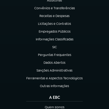
Auditorias
(abre em nova aba)
Convênios e Transferências
(abre em nova aba)
Receitas e Despesas
(abre em nova aba)
Licitações e Contratos
(abre em nova aba)
Empregados Públicos
(abre em nova aba)
Informações Classificadas
(abre em nova aba)
SIC
(abre em nova aba)
Perguntas Frequentes
(abre em nova aba)
Dados Abertos
(abre em nova aba)
Sanções Administrativas
(abre em nova aba)
Ferramentas e Aspectos Tecnológicos
(abre em nova aba)
Outras Informações
(abre em nova aba)
A EBC
Quem somos
(abre em nova aba)