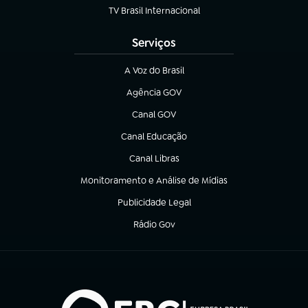
TV Brasil Internacional
(abre em nova aba)
Serviços
A Voz do Brasil
(abre em nova aba)
Agência GOV
(abre em nova aba)
Canal GOV
(abre em nova aba)
Canal Educação
(abre em nova aba)
Canal Libras
(abre em nova aba)
Monitoramento e Análise de Mídias
(abre em nova aba)
Publicidade Legal
(abre em nova aba)
Rádio Gov
(abre em nova aba)