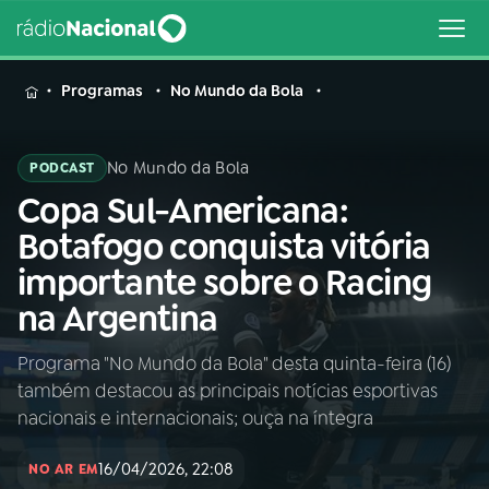
MENU
Programas
No Mundo da Bola
No Mundo da Bola
PODCAST
Copa Sul-Americana:
Buscar
na
Botafogo conquista vitória
Rádio
Buscar
importante sobre o Racing
Nacional
na Argentina
AO VIVO
Programa "No Mundo da Bola" desta quinta-feira (16)
também destacou as principais notícias esportivas
01
INÍCIO
nacionais e internacionais; ouça na íntegra
16/04/2026, 22:08
02
A RÁDIO
NO AR EM