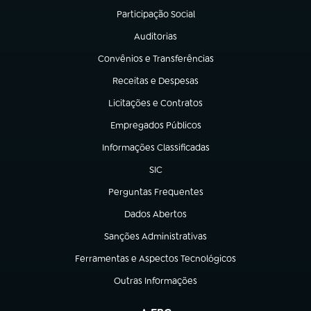
Participação Social
(abre em nova aba)
Auditorias
(abre em nova aba)
Convênios e Transferências
(abre em nova aba)
Receitas e Despesas
(abre em nova aba)
Licitações e Contratos
(abre em nova aba)
Empregados Públicos
(abre em nova aba)
Informações Classificadas
(abre em nova aba)
SIC
(abre em nova aba)
Perguntas Frequentes
(abre em nova aba)
Dados Abertos
(abre em nova aba)
Sanções Administrativas
(abre em nova aba)
Ferramentas e Aspectos Tecnológicos
(abre em nova aba)
Outras Informações
(abre em nova aba)