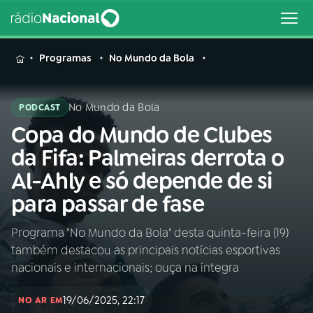
MENU
Programas
No Mundo da Bola
No Mundo da Bola
PODCAST
Copa do Mundo de Clubes
Buscar
na
da Fifa: Palmeiras derrota o
Rádio
Buscar
Al-Ahly e só depende de si
Nacional
para passar de fase
AO VIVO
Programa "No Mundo da Bola" desta quinta-feira (19)
também destacou as principais notícias esportivas
01
INÍCIO
nacionais e internacionais; ouça na íntegra
19/06/2025, 22:17
02
A RÁDIO
NO AR EM