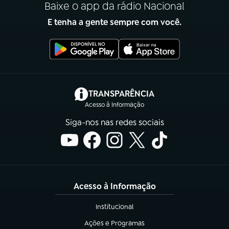
Baixe o app da rádio Nacional
E tenha a gente sempre com você.
(abre em nova aba)
TRANSPARÊNCIA
Acesso à Informação
Siga-nos nas redes sociais
Acesso à Informação
Institucional
(abre em nova aba)
Ações e Programas
(abre em nova aba)