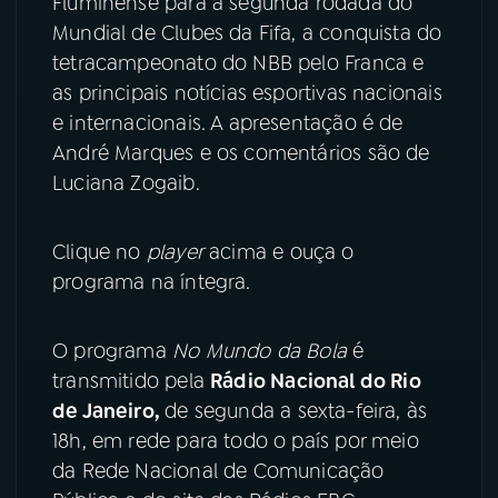
Fluminense para a segunda rodada do
Mundial de Clubes da Fifa, a conquista do
YouTube
Facebook
tetracampeonato do NBB pelo Franca e
as principais notícias esportivas nacionais
Instagram
X
e internacionais. A apresentação é de
André Marques e os comentários são de
TikTok
Luciana Zogaib.
Clique no
player
acima e ouça o
programa na íntegra.
O programa
No Mundo da Bola
é
transmitido pela
Rádio Nacional do Rio
de Janeiro,
de segunda a sexta-feira, às
18h, em rede para todo o país por meio
da Rede Nacional de Comunicação