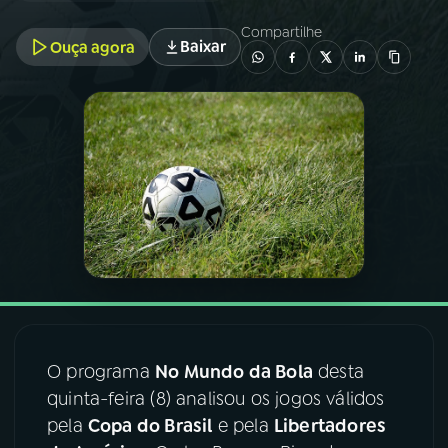
Compartilhe
Baixar
Ouça agora
03
PROGRAMAÇÃO
04
PROGRAMAS
05
PODCASTS
06
VIDEOCASTS
07
ÚLTIMAS
O programa
No Mundo da Bola
desta
08
FESTIVAL DE MÚSICA
quinta-feira (8) analisou os jogos válidos
pela
Copa do Brasil
e pela
Libertadores
ACOMPANHE A RÁDIO NACIONAL