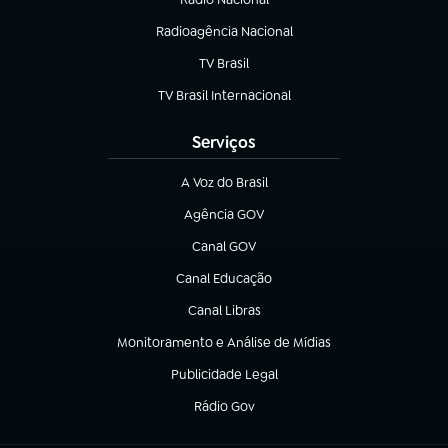
Radioagência Nacional
(abre em nova aba)
TV Brasil
(abre em nova aba)
TV Brasil Internacional
(abre em nova aba)
Serviços
A Voz do Brasil
(abre em nova aba)
Agência GOV
(abre em nova aba)
Canal GOV
(abre em nova aba)
Canal Educação
(abre em nova aba)
Canal Libras
(abre em nova aba)
Monitoramento e Análise de Mídias
(abre em nova aba)
Publicidade Legal
(abre em nova aba)
Rádio Gov
(abre em nova aba)