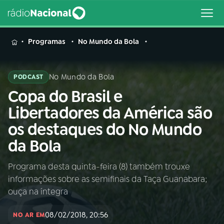
MENU
Programas
No Mundo da Bola
No Mundo da Bola
PODCAST
Copa do Brasil e
Buscar
na
Libertadores da América são
Rádio
Buscar
os destaques do No Mundo
Nacional
da Bola
AO VIVO
Programa desta quinta-feira (8) também trouxe
informações sobre as semifinais da Taça Guanabara;
01
INÍCIO
ouça na íntegra
08/02/2018, 20:56
02
A RÁDIO
NO AR EM