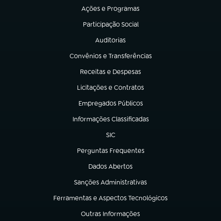
Ações e Programas
(abre em nova aba)
Participação Social
(abre em nova aba)
Auditorias
(abre em nova aba)
Convênios e Transferências
(abre em nova aba)
Receitas e Despesas
(abre em nova aba)
Licitações e Contratos
(abre em nova aba)
Empregados Públicos
(abre em nova aba)
Informações Classificadas
(abre em nova aba)
SIC
(abre em nova aba)
Perguntas Frequentes
(abre em nova aba)
Dados Abertos
(abre em nova aba)
Sanções Administrativas
(abre em nova aba)
Ferramentas e Aspectos Tecnológicos
(abre em nova aba)
Outras Informações
(abre em nova aba)