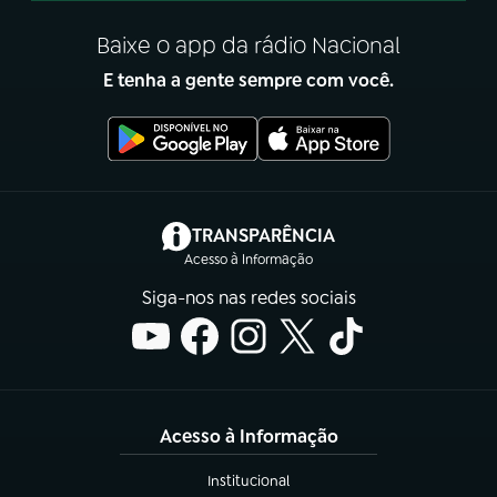
Baixe o app da rádio Nacional
E tenha a gente sempre com você.
(abre em nova aba)
TRANSPARÊNCIA
Acesso à Informação
Siga-nos nas redes sociais
Acesso à Informação
Institucional
(abre em nova aba)