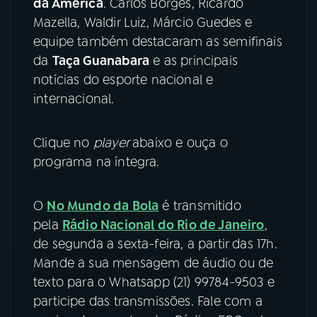
da América
. Carlos Borges, Ricardo
Mazella, Waldir Luiz, Márcio Guedes e
YouTube
Facebook
equipe também destacaram as semifinais
da
Taça Guanabara
e as principais
Instagram
X
notícias do esporte nacional e
internacional.
TikTok
Clique no
player
abaixo e ouça o
programa na íntegra.
O
No Mundo da Bola
é transmitido
pela
Rádio Nacional do Rio de Janeiro
,
de segunda a sexta-feira, a partir das 17h.
Mande a sua mensagem de áudio ou de
texto para o Whatsapp (21) 99784-9503 e
participe das transmissões. Fale com a