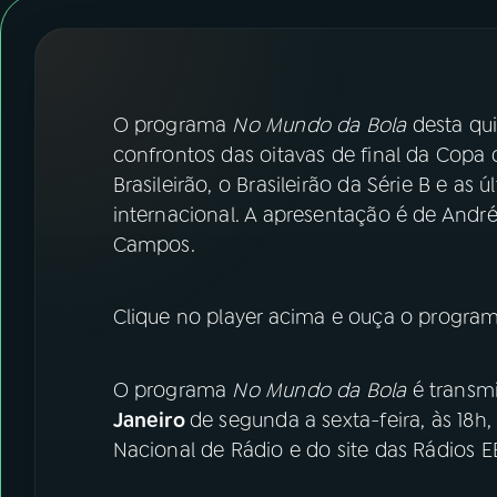
07
ÚLTIMAS
08
FESTIVAL DE MÚSICA
O programa
No Mundo da Bola
desta qui
ACOMPANHE A RÁDIO NACIONAL
confrontos das oitavas de final da Copa
Brasileirão, o Brasileirão da Série B e as 
YouTube
Facebook
internacional. A apresentação é de Andr
Campos.
Instagram
X
TikTok
Clique no player acima e ouça o program
O programa
No Mundo da Bola
é transmi
Janeiro
de segunda a sexta-feira, às 18h
Nacional de Rádio e do site das Rádios E