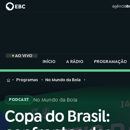
agência
Br
AO VIVO
INÍCIO
A RÁDIO
PROGRAMAÇÃO
MENU
Programas
No Mundo da Bola
Buscar
na
No Mundo da Bola
PODCAST
Rádio
Buscar
Nacional
Copa do Brasil:
Buscar
na
Rádio
AO VIVO