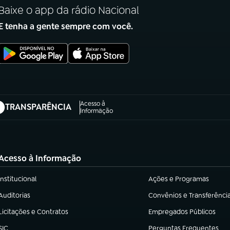
Baixe o app da rádio Nacional
E tenha a gente sempre com você.
Acesso à
TRANSPARÊNCIA
abre em nova aba)
Informação
Acesso à Informação
Institucional
Ações e Programas
(abre em nova aba)
(abre em nova aba)
Auditorias
Convênios e Transferênci
(abre em nova aba)
(abre em nova aba)
Licitações e Contratos
Empregados Públicos
(abre em nova aba)
(abre em nova aba)
SIC
Perguntas Frequentes