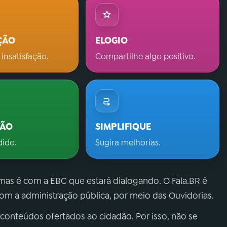
ÇÃO
ELOGIO
 insatisfação.
Compartilhe algo positivo.
ÇÃO
SIMPLIFIQUE
dido.
Sugira melhorias.
 mas é com a EBC que estará dialogando. O Fala.BR é
m a administração pública, por meio das Ouvidorias.
 conteúdos ofertados ao cidadão. Por isso, não se