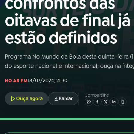
confrontos das
Nacional
oitavas de final já
01
INÍCIO
estão definidos
02
A RÁDIO
Programa No Mundo da Bola desta quinta-feira (1
03
PROGRAMAÇÃO
do esporte nacional e internacional; ouça na ínte
04
PROGRAMAS
18/07/2024, 21:30
NO AR EM
Compartilhe
05
PODCASTS
Ouça agora
Baixar
06
VIDEOCASTS