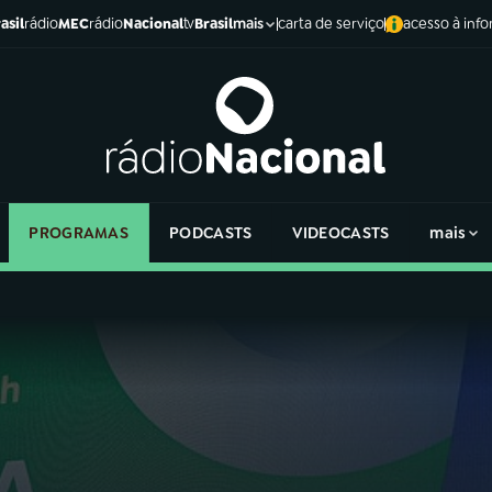
asil
rádio
MEC
rádio
Nacional
tv
Brasil
carta de serviço
acesso à inf
mais
PROGRAMAS
PODCASTS
VIDEOCASTS
mais