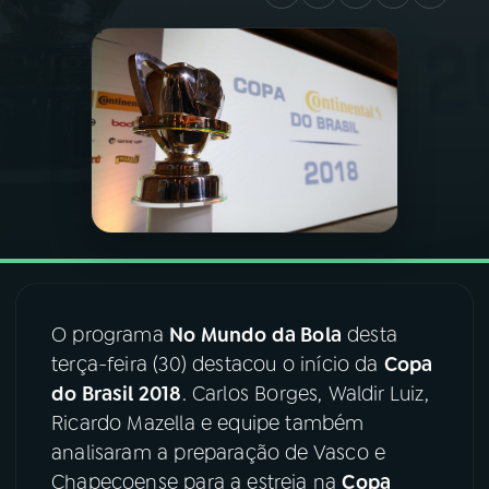
03
PROGRAMAÇÃO
04
PROGRAMAS
05
PODCASTS
06
VIDEOCASTS
O programa
No Mundo da Bola
desta
07
ÚLTIMAS
terça-feira (30) destacou o início da
Copa
do Brasil 2018
. Carlos Borges, Waldir Luiz,
08
FESTIVAL DE MÚSICA
Ricardo Mazella e equipe também
analisaram a preparação de Vasco e
Chapecoense para a estreia na
Copa
ACOMPANHE A RÁDIO NACIONAL