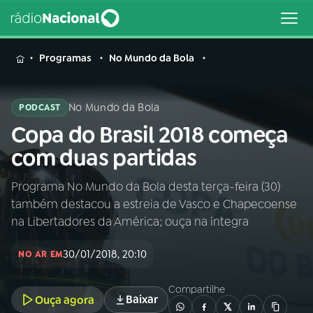
MENU
Programas
No Mundo da Bola
No Mundo da Bola
PODCAST
Copa do Brasil 2018 começa
Buscar
na
com duas partidas
Rádio
Buscar
Nacional
Programa No Mundo da Bola desta terça-feira (30)
também destacou a estreia de Vasco e Chapecoense
AO VIVO
na Libertadores da América; ouça na íntegra
30/01/2018, 20:10
01
INÍCIO
NO AR EM
Compartilhe
Baixar
Ouça agora
02
A RÁDIO