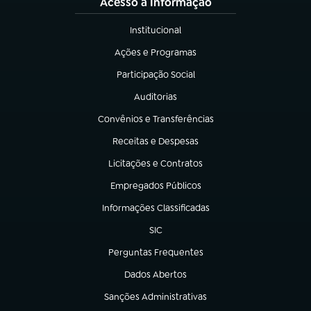
Acesso à Informação
Institucional
(abre em nova aba)
Ações e Programas
(abre em nova aba)
Participação Social
(abre em nova aba)
Auditorias
(abre em nova aba)
Convênios e Transferências
(abre em nova aba)
Receitas e Despesas
(abre em nova aba)
Licitações e Contratos
(abre em nova aba)
Empregados Públicos
(abre em nova aba)
Informações Classificadas
(abre em nova aba)
SIC
(abre em nova aba)
Perguntas Frequentes
(abre em nova aba)
Dados Abertos
(abre em nova aba)
Sanções Administrativas
(abre em nova aba)