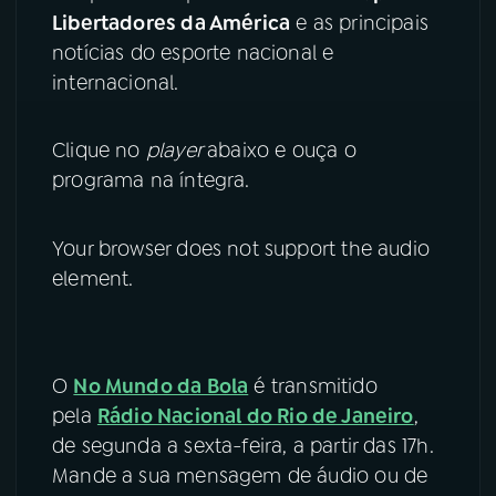
Libertadores da América
e as principais
YouTube
Facebook
notícias do esporte nacional e
internacional.
Instagram
X
Clique no
player
abaixo e ouça o
TikTok
programa na íntegra.
Your browser does not support the audio
element.
O
No Mundo da Bola
é transmitido
pela
Rádio Nacional do Rio de Janeiro
,
de segunda a sexta-feira, a partir das 17h.
Mande a sua mensagem de áudio ou de