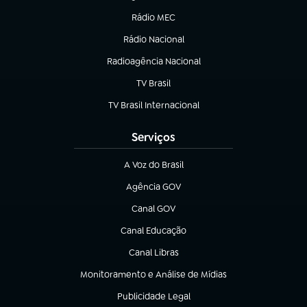
Rádio MEC
(abre em nova aba)
Rádio Nacional
Radioagência Nacional
(abre em nova aba)
TV Brasil
(abre em nova aba)
TV Brasil Internacional
(abre em nova aba)
Serviços
A Voz do Brasil
(abre em nova aba)
Agência GOV
(abre em nova aba)
Canal GOV
(abre em nova aba)
Canal Educação
(abre em nova aba)
Canal Libras
(abre em nova aba)
Monitoramento e Análise de Mídias
(abre em nova aba)
Publicidade Legal
(abre em nova aba)