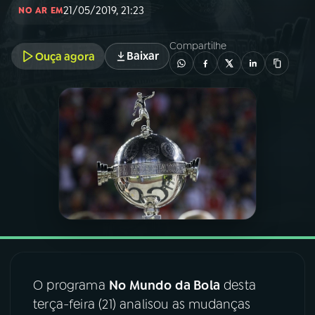
21/05/2019, 21:23
NO AR EM
03
PROGRAMAÇÃO
Compartilhe
Baixar
Ouça agora
04
PROGRAMAS
05
PODCASTS
06
VIDEOCASTS
07
ÚLTIMAS
08
FESTIVAL DE MÚSICA
O programa
No Mundo da Bola
desta
terça-feira (21) analisou as mudanças
ACOMPANHE A RÁDIO NACIONAL