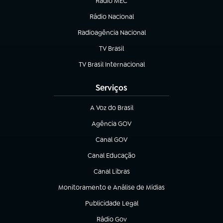
Rádio MEC
(abre em nova aba)
Rádio Nacional
Radioagência Nacional
(abre em nova aba)
TV Brasil
(abre em nova aba)
TV Brasil Internacional
(abre em nova aba)
Serviços
A Voz do Brasil
(abre em nova aba)
Agência GOV
(abre em nova aba)
Canal GOV
(abre em nova aba)
Canal Educação
(abre em nova aba)
Canal Libras
(abre em nova aba)
Monitoramento e Análise de Mídias
(abre em nova aba)
Publicidade Legal
(abre em nova aba)
Rádio Gov
(abre em nova aba)