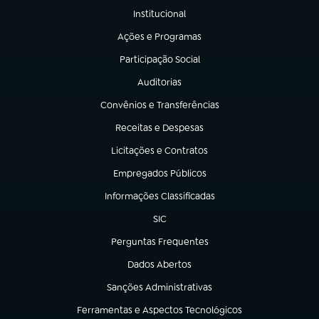
Institucional
(abre em nova aba)
Ações e Programas
(abre em nova aba)
Participação Social
(abre em nova aba)
Auditorias
(abre em nova aba)
Convênios e Transferências
(abre em nova aba)
Receitas e Despesas
(abre em nova aba)
Licitações e Contratos
(abre em nova aba)
Empregados Públicos
(abre em nova aba)
Informações Classificadas
(abre em nova aba)
SIC
(abre em nova aba)
Perguntas Frequentes
(abre em nova aba)
Dados Abertos
(abre em nova aba)
Sanções Administrativas
(abre em nova aba)
Ferramentas e Aspectos Tecnológicos
(abre em nova aba)