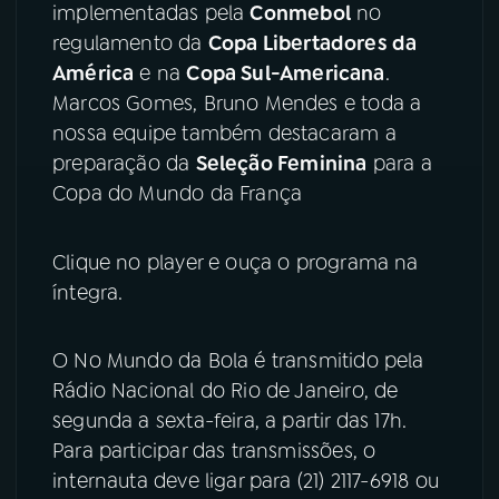
implementadas pela
Conmebol
no
regulamento da
Copa Libertadores da
YouTube
Facebook
América
e na
Copa Sul-Americana
.
Instagram
X
Marcos Gomes, Bruno Mendes e toda a
nossa equipe também destacaram a
TikTok
preparação da
Seleção Feminina
para a
Copa do Mundo da França
Clique no player e ouça o programa na
íntegra.
O No Mundo da Bola é transmitido pela
Rádio Nacional do Rio de Janeiro, de
segunda a sexta-feira, a partir das 17h.
Para participar das transmissões, o
internauta deve ligar para (21) 2117-6918 ou