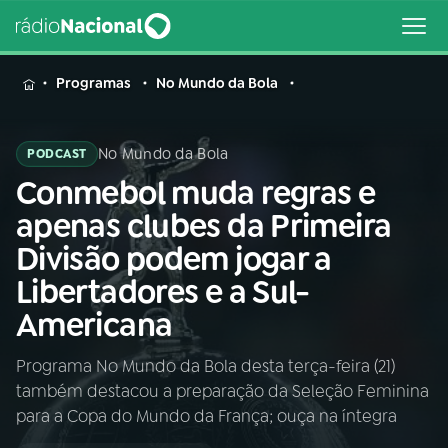
MENU
Programas
No Mundo da Bola
No Mundo da Bola
PODCAST
Conmebol muda regras e
Buscar
na
apenas clubes da Primeira
Rádio
Buscar
Divisão podem jogar a
Nacional
Libertadores e a Sul-
AO VIVO
Americana
Programa No Mundo da Bola desta terça-feira (21)
01
INÍCIO
também destacou a preparação da Seleção Feminina
para a Copa do Mundo da França; ouça na íntegra
02
A RÁDIO