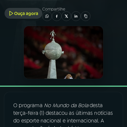
Compartilhe
Ouça agora
03
PROGRAMAÇÃO
04
PROGRAMAS
05
PODCASTS
06
VIDEOCASTS
07
ÚLTIMAS
O programa
No Mundo da Bola
desta
08
FESTIVAL DE MÚSICA
terça-feira (1) destacou as últimas notícias
do esporte nacional e internacional. A
ACOMPANHE A RÁDIO NACIONAL