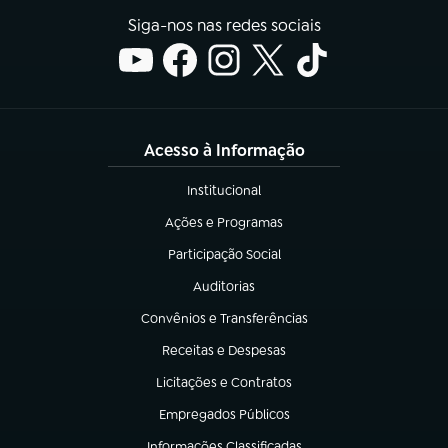
Siga-nos nas redes sociais
Acesso à Informação
Institucional
(abre em nova aba)
Ações e Programas
(abre em nova aba)
Participação Social
(abre em nova aba)
Auditorias
(abre em nova aba)
Convênios e Transferências
(abre em nova aba)
Receitas e Despesas
(abre em nova aba)
Licitações e Contratos
(abre em nova aba)
Empregados Públicos
(abre em nova aba)
Informações Classificadas