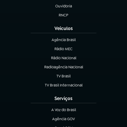
Ouvidoria
(abre em nova aba)
RNCP
(abre em nova aba)
Veículos
Agência Brasil
(abre em nova aba)
Rádio MEC
(abre em nova aba)
Rádio Nacional
Radioagência Nacional
(abre em nova aba)
TV Brasil
(abre em nova aba)
TV Brasil Internacional
(abre em nova aba)
Serviços
A Voz do Brasil
(abre em nova aba)
Agência GOV
(abre em nova aba)