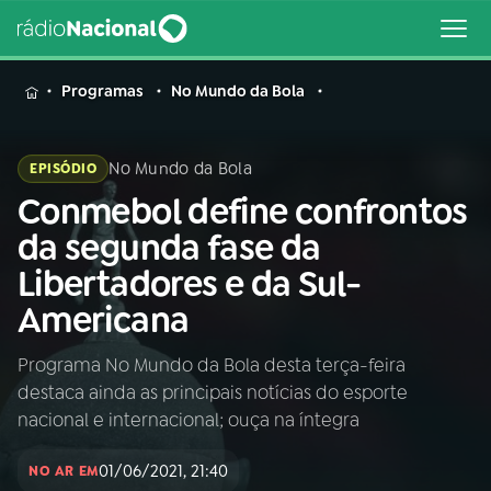
MENU
Programas
No Mundo da Bola
No Mundo da Bola
EPISÓDIO
Conmebol define confrontos
Buscar
na
da segunda fase da
Rádio
Buscar
Libertadores e da Sul-
Nacional
Americana
AO VIVO
Programa No Mundo da Bola desta terça-feira
destaca ainda as principais notícias do esporte
01
INÍCIO
nacional e internacional; ouça na íntegra
01/06/2021, 21:40
02
A RÁDIO
NO AR EM