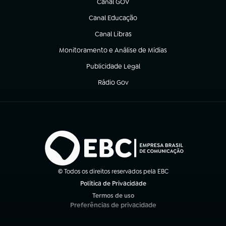
Canal GOV
(abre em nova aba)
Canal Educação
(abre em nova aba)
Canal Libras
(abre em nova aba)
Monitoramento e Análise de Mídias
(abre em nova aba)
Publicidade Legal
(abre em nova aba)
Rádio Gov
(abre em nova aba)
© Todos os direitos reservados pela EBC
Política de Privacidade
(abre em nova aba)
Termos de uso
(abre em nova aba)
Preferências de privacidade