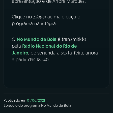
apresentação é de André Marques.
YouTube
Facebook
Clique no
player
acima e ouça o
Instagram
X
programa na íntegra.
TikTok
O
No Mundo da Bola
é transmitido
pela
Rádio Nacional do Rio de
Janeiro
, de segunda a sexta-feira, agora
a partir das 18h40.
Publicado em
01/06/2021
Episódio
do programa
No Mundo da Bola