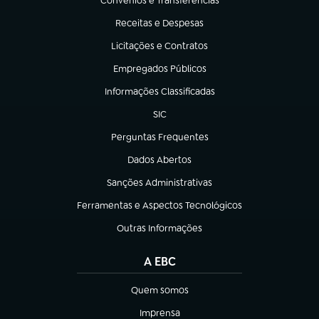
Convênios e Transferências
(abre em nova aba)
Receitas e Despesas
(abre em nova aba)
Licitações e Contratos
(abre em nova aba)
Empregados Públicos
(abre em nova aba)
Informações Classificadas
(abre em nova aba)
SIC
(abre em nova aba)
Perguntas Frequentes
(abre em nova aba)
Dados Abertos
(abre em nova aba)
Sanções Administrativas
(abre em nova aba)
Ferramentas e Aspectos Tecnológicos
(abre em nova aba)
Outras Informações
(abre em nova aba)
A EBC
Quem somos
(abre em nova aba)
Imprensa
(abre em nova aba)