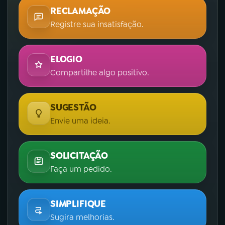
RECLAMAÇÃO
Registre sua insatisfação.
ELOGIO
Compartilhe algo positivo.
SUGESTÃO
Envie uma ideia.
SOLICITAÇÃO
Faça um pedido.
SIMPLIFIQUE
Sugira melhorias.