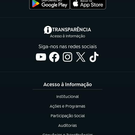
(abre em nova aba)
TRANSPARÊNCIA
Acesso à Informação
Siga-nos nas redes sociais
Acesso à Informação
Institucional
(abre em nova aba)
Ações e Programas
(abre em nova aba)
Participação Social
(abre em nova aba)
Auditorias
(abre em nova aba)