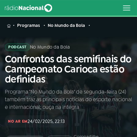
MENU
Programas
No Mundo da Bola
No Mundo da Bola
PODCAST
Confrontos das semifinais do
Buscar
na
Campeonato Carioca estão
Rádio
Buscar
definidas
Nacional
Programa "No Mundo da Bola" de segunda-feira (24)
AO VIVO
também traz as principais notícias do esporte nacional
e internacional; ouça na íntegra
01
INÍCIO
24/02/2025, 22:13
NO AR EM
02
A RÁDIO
Compartilhe