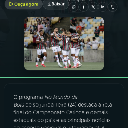
Baixar
Ouça agora
03
PROGRAMAÇÃO
04
PROGRAMAS
05
PODCASTS
06
VIDEOCASTS
07
ÚLTIMAS
O programa
No Mundo da
Bola
de segunda-feira (24) destaca a reta
08
FESTIVAL DE MÚSICA
final do Campeonato Carioca e demais
estaduais do país e as principais notícias
ACOMPANHE A RÁDIO NACIONAL
do esporte nacional e internacional. A