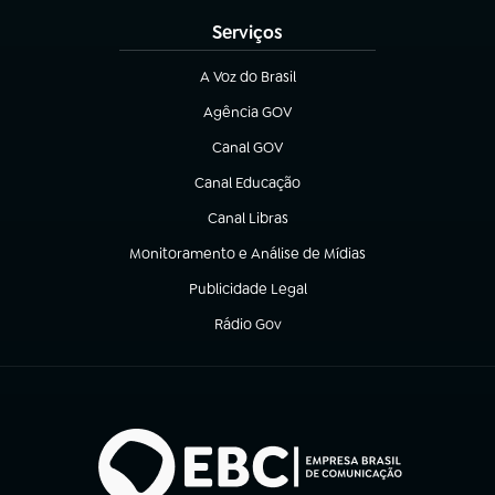
Serviços
A Voz do Brasil
(abre em nova aba)
Agência GOV
(abre em nova aba)
Canal GOV
(abre em nova aba)
Canal Educação
(abre em nova aba)
Canal Libras
(abre em nova aba)
Monitoramento e Análise de Mídias
(abre em nova aba)
Publicidade Legal
(abre em nova aba)
Rádio Gov
(abre em nova aba)