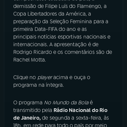
demissão de Filipe Luís do Flamengo, a
YouTube
Facebook
Copa Libertadores da América, a
preparação da Seleção Feminina para a
Instagram
X
primeira Data-FIFA do ano e as
principais notícias esportivas nacionais e
TikTok
internacionais. A apresentação é de
Rodrigo Ricardo e os comentários são de
Rachel Motta.
Clique no
player
acima e ouça o
programa na íntegra.
O programa
No Mundo da Bola
é
transmitido pela
Rádio Nacional do Rio
de Janeiro,
de segunda a sexta-feira, às
18h, em rede para todo o país por meio