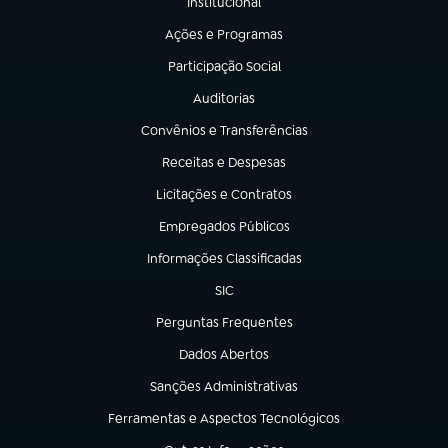
Institucional
(abre em nova aba)
Ações e Programas
(abre em nova aba)
Participação Social
(abre em nova aba)
Auditorias
(abre em nova aba)
Convênios e Transferências
(abre em nova aba)
Receitas e Despesas
(abre em nova aba)
Licitações e Contratos
(abre em nova aba)
Empregados Públicos
(abre em nova aba)
Informações Classificadas
(abre em nova aba)
SIC
(abre em nova aba)
Perguntas Frequentes
(abre em nova aba)
Dados Abertos
(abre em nova aba)
Sanções Administrativas
(abre em nova aba)
Ferramentas e Aspectos Tecnológicos
(abre em nova aba)