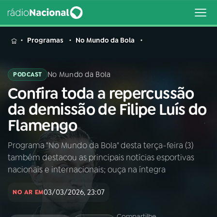
MENU
Programas
No Mundo da Bola
No Mundo da Bola
PODCAST
Confira toda a repercussão
Buscar
na
da demissão de Filipe Luís do
Rádio
Buscar
Flamengo
Nacional
Programa "No Mundo da Bola" desta terça-feira (3)
AO VIVO
também destacou as principais notícias esportivas
nacionais e internacionais; ouça na íntegra
01
INÍCIO
03/03/2026, 23:07
NO AR EM
02
A RÁDIO
Compartilhe