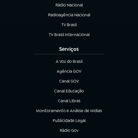
Rádio Nacional
Radioagência Nacional
(abre em nova aba)
TV Brasil
(abre em nova aba)
TV Brasil Internacional
(abre em nova aba)
Serviços
A Voz do Brasil
(abre em nova aba)
Agência GOV
(abre em nova aba)
Canal GOV
(abre em nova aba)
Canal Educação
(abre em nova aba)
Canal Libras
(abre em nova aba)
Monitoramento e Análise de Mídias
(abre em nova aba)
Publicidade Legal
(abre em nova aba)
Rádio Gov
(abre em nova aba)