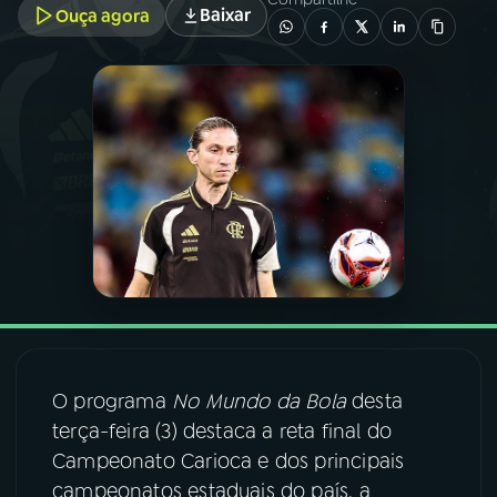
Baixar
Ouça agora
03
PROGRAMAÇÃO
04
PROGRAMAS
05
PODCASTS
06
VIDEOCASTS
07
ÚLTIMAS
O programa
No Mundo da Bola
desta
08
FESTIVAL DE MÚSICA
terça-feira (3) destaca a reta final do
Campeonato Carioca e dos principais
campeonatos estaduais do país, a
ACOMPANHE A RÁDIO NACIONAL