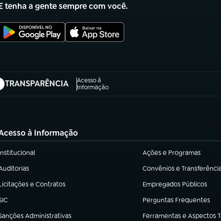
E tenha a gente sempre com você.
Acesso à
TRANSPARÊNCIA
abre em nova aba)
Informação
Acesso à Informação
Institucional
Ações e Programas
(abre em nova aba)
(abre em nova aba)
Auditorias
Convênios e Transferênci
(abre em nova aba)
(abre em nova aba)
Licitações e Contratos
Empregados Públicos
(abre em nova aba)
(abre em nova aba)
SIC
Perguntas Frequentes
(abre em nova aba)
(abre em nova aba)
Sanções Administrativas
Ferramentas e Aspectos 
(abre em nova aba)
(abre em nova aba)