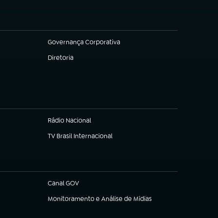
Governança Corporativa
(abre em nova aba)
Diretoria
(abre em nova aba)
Rádio Nacional
TV Brasil Internacional
(abre em nova aba)
Canal GOV
(abre em nova aba)
Monitoramento e Análise de Mídias
(abre em nova aba)