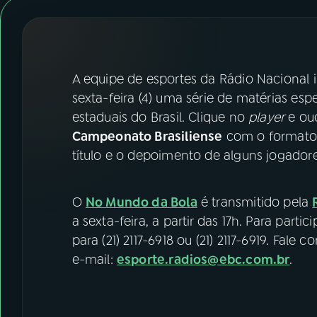
07
ÚLTIMAS
08
FESTIVAL DE MÚSICA
A equipe de esportes da Rádio Nacional
ACOMPANHE A RÁDIO NACIONAL
sexta-feira (4) uma série de matérias es
estaduais do Brasil. Clique no
player
e ou
YouTube
Facebook
Campeonato Brasiliense
com o formato 
título e o depoimento de alguns jogadore
Instagram
X
TikTok
O
No Mundo da Bola
é transmitido pela
a sexta-feira, a partir das 17h. Para parti
para (21) 2117-6918 ou (21) 2117-6919. Fal
e-mail:
esporte.radios@ebc.com.br
.