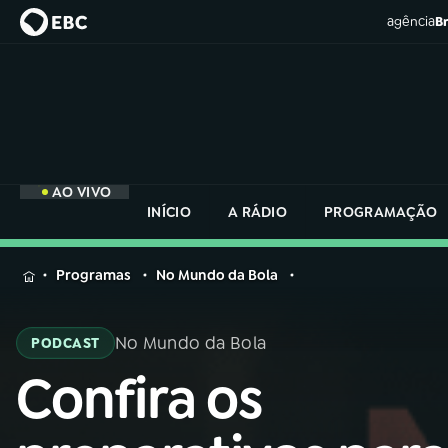
agência
Br
AO VIVO
INÍCIO
A RÁDIO
PROGRAMAÇÃO
MENU
Programas
No Mundo da Bola
Buscar
na
No Mundo da Bola
PODCAST
Rádio
Buscar
Nacional
Confira os
Buscar
na
Rádio
AO VIVO