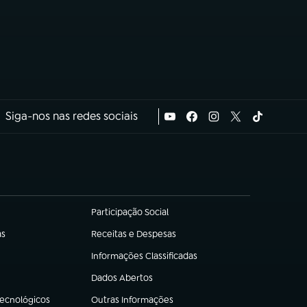
Siga-nos nas redes sociais
Participação Social
(abre em nova aba)
as
Receitas e Despesas
(abre em nova aba)
Informações Classificadas
(abre em nova aba)
Dados Abertos
(abre em nova aba)
Tecnológicos
Outras Informações
(abre em nova aba)