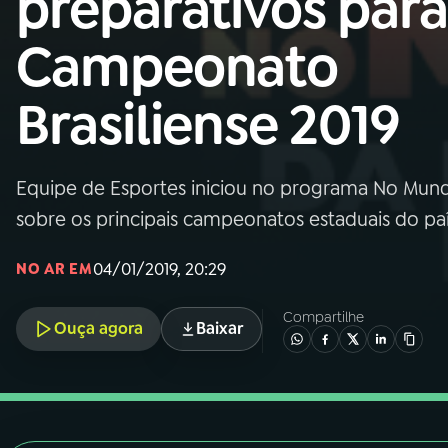
preparativos para
Nacional
Campeonato
01
INÍCIO
Brasiliense 2019
02
A RÁDIO
Equipe de Esportes iniciou no programa No Mundo 
03
PROGRAMAÇÃO
sobre os principais campeonatos estaduais do paí
04
PROGRAMAS
04/01/2019, 20:29
NO AR EM
Compartilhe
05
PODCASTS
Ouça agora
Baixar
06
VIDEOCASTS