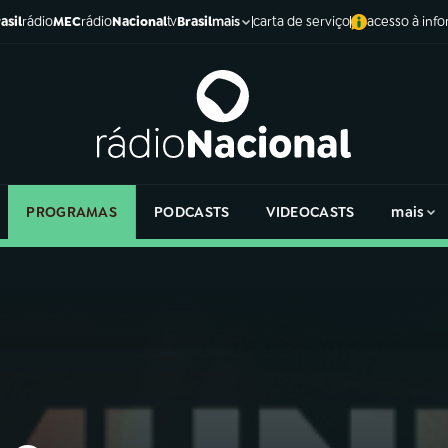
asil
rádio
MEC
rádio
Nacional
tv
Brasil
carta de serviço
acesso à inf
mais
PROGRAMAS
PODCASTS
VIDEOCASTS
mais