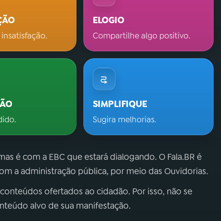
ÇÃO
ELOGIO
 insatisfação.
Compartilhe algo positivo.
ÇÃO
SIMPLIFIQUE
dido.
Sugira melhorias.
 mas é com a EBC que estará dialogando. O Fala.BR é
m a administração pública, por meio das Ouvidorias.
 conteúdos ofertados ao cidadão. Por isso, não se
onteúdo alvo de sua manifestação.