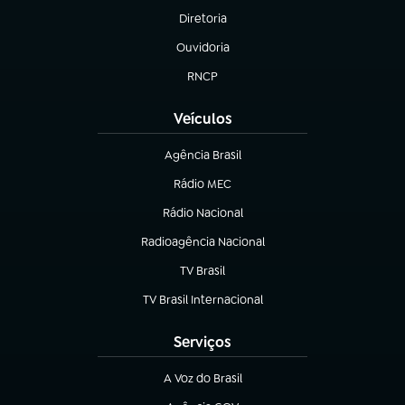
Diretoria
(abre em nova aba)
Ouvidoria
(abre em nova aba)
RNCP
(abre em nova aba)
Veículos
Agência Brasil
(abre em nova aba)
Rádio MEC
(abre em nova aba)
Rádio Nacional
Radioagência Nacional
(abre em nova aba)
TV Brasil
(abre em nova aba)
TV Brasil Internacional
(abre em nova aba)
Serviços
A Voz do Brasil
(abre em nova aba)