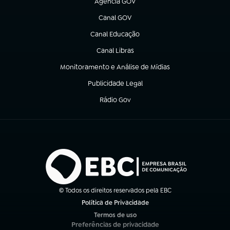
Agência GOV
(abre em nova aba)
Canal GOV
(abre em nova aba)
Canal Educação
(abre em nova aba)
Canal Libras
(abre em nova aba)
Monitoramento e Análise de Mídias
(abre em nova aba)
Publicidade Legal
(abre em nova aba)
Rádio Gov
(abre em nova aba)
© Todos os direitos reservados pela EBC
Política de Privacidade
(abre em nova aba)
Termos de uso
(abre em nova aba)
Preferências de privacidade