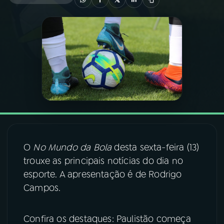
03
PROGRAMAÇÃO
04
PROGRAMAS
05
PODCASTS
06
VIDEOCASTS
O
No Mundo da Bola
desta sexta-feira (13)
07
ÚLTIMAS
trouxe as principais notícias do dia no
esporte. A apresentação é de Rodrigo
Campos.
08
FESTIVAL DE MÚSICA
Confira os destaques: Paulistão começa
ACOMPANHE A RÁDIO NACIONAL