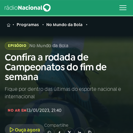
MENU
Programas
No Mundo da Bola
No Mundo da Bola
EPISÓDIO
Confira a rodada de
Buscar
na
Campeonatos do fim de
Rádio
Buscar
semana
Nacional
Fique por dentro das últimas do esporte nacional e
AO VIVO
internacional
01
INÍCIO
13/01/2023, 21:40
NO AR EM
Compartilhe
02
A RÁDIO
Ouça agora