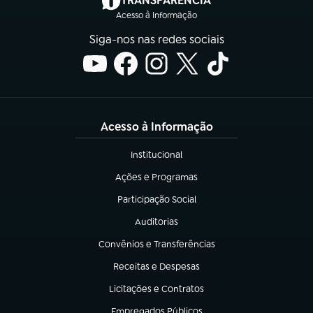
TRANSPARÊNCIA
Acesso à Informação
Siga-nos nas redes sociais
Acesso à Informação
Institucional
(abre em nova aba)
Ações e Programas
(abre em nova aba)
Participação Social
(abre em nova aba)
Auditorias
(abre em nova aba)
Convênios e Transferências
(abre em nova aba)
Receitas e Despesas
(abre em nova aba)
Licitações e Contratos
(abre em nova aba)
Empregados Públicos