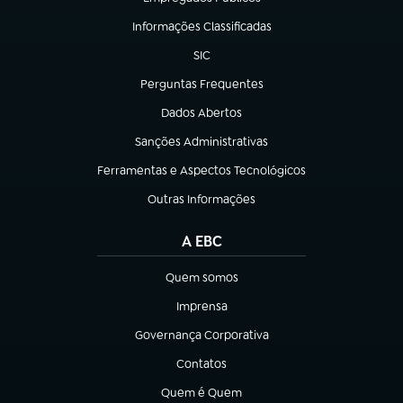
(abre em nova aba)
Informações Classificadas
(abre em nova aba)
SIC
(abre em nova aba)
Perguntas Frequentes
(abre em nova aba)
Dados Abertos
(abre em nova aba)
Sanções Administrativas
(abre em nova aba)
Ferramentas e Aspectos Tecnológicos
(abre em nova aba)
Outras Informações
(abre em nova aba)
A EBC
Quem somos
(abre em nova aba)
Imprensa
(abre em nova aba)
Governança Corporativa
(abre em nova aba)
Contatos
(abre em nova aba)
Quem é Quem
(abre em nova aba)