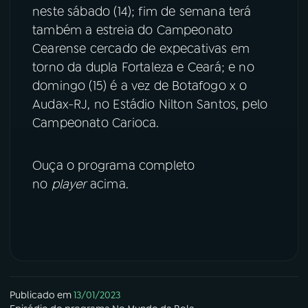
neste sábado (14); fim de semana terá
YouTube
Facebook
também a estreia do Campeonato
Cearense cercado de expecativas em
Instagram
X
torno da dupla Fortaleza e Ceará; e no
domingo (15) é a vez de Botafogo x o
TikTok
Audax-RJ, no Estádio Nilton Santos, pelo
Campeonato Carioca.
Ouça o programa completo
no
player
acima.
Publicado em
13/01/2023