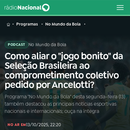
MENU
Programas
No Mundo da Bola
No Mundo da Bola
PODCAST
Como aliar o "jogo bonito" da
Buscar
na
Seleção Brasileira ao
Rádio
Buscar
comprometimento coletivo
Nacional
pedido por Ancelotti?
AO VIVO
Programa "No Mundo da Bola" desta segunda-feira (13)
também destacou as principais notícias esportivas
01
INÍCIO
nacionais e internacionais; ouça na íntegra
13/10/2025, 22:20
02
A RÁDIO
NO AR EM