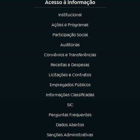
Acesso à Informação
Institucional
(abre em nova aba)
Ações e Programas
(abre em nova aba)
Participação Social
(abre em nova aba)
Auditorias
(abre em nova aba)
Convênios e Transferências
(abre em nova aba)
Receitas e Despesas
(abre em nova aba)
Licitações e Contratos
(abre em nova aba)
Empregados Públicos
(abre em nova aba)
Informações Classificadas
(abre em nova aba)
SIC
(abre em nova aba)
Perguntas Frequentes
(abre em nova aba)
Dados Abertos
(abre em nova aba)
Sanções Administrativas
(abre em nova aba)