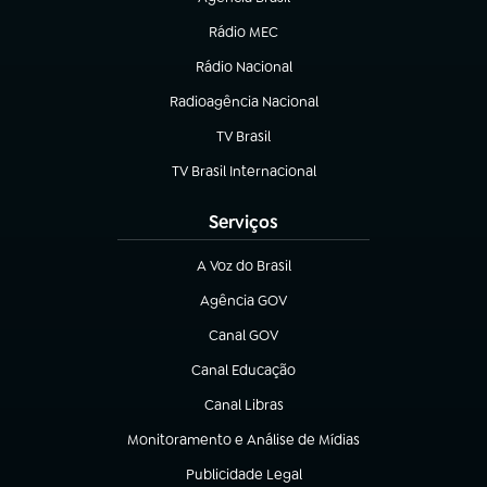
(abre em nova aba)
Rádio MEC
(abre em nova aba)
Rádio Nacional
Radioagência Nacional
(abre em nova aba)
TV Brasil
(abre em nova aba)
TV Brasil Internacional
(abre em nova aba)
Serviços
A Voz do Brasil
(abre em nova aba)
Agência GOV
(abre em nova aba)
Canal GOV
(abre em nova aba)
Canal Educação
(abre em nova aba)
Canal Libras
(abre em nova aba)
Monitoramento e Análise de Mídias
(abre em nova aba)
Publicidade Legal
(abre em nova aba)