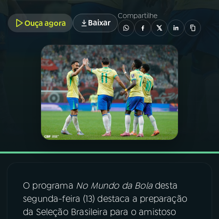
Compartilhe
Baixar
Ouça agora
03
PROGRAMAÇÃO
04
PROGRAMAS
05
PODCASTS
06
VIDEOCASTS
07
ÚLTIMAS
O programa
No Mundo da Bola
desta
08
FESTIVAL DE MÚSICA
segunda-feira (13) destaca a preparação
da Seleção Brasileira para o amistoso
ACOMPANHE A RÁDIO NACIONAL