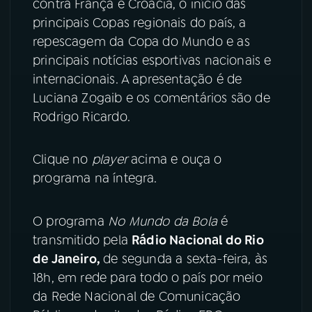
contra França e Croácia, o início das
principais Copas regionais do país, a
YouTube
Facebook
repescagem da Copa do Mundo e as
principais notícias esportivas nacionais e
Instagram
X
internacionais. A apresentação é de
Luciana Zogaib e os comentários são de
TikTok
Rodrigo Ricardo.
Clique no
player
acima e ouça o
programa na íntegra.
O programa
No Mundo da Bola
é
transmitido pela
Rádio Nacional do Rio
de Janeiro,
de segunda a sexta-feira, às
18h, em rede para todo o país por meio
da Rede Nacional de Comunicação