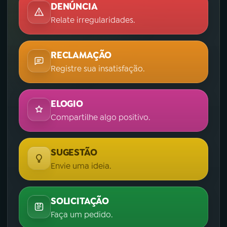
DENÚNCIA
Relate irregularidades.
RECLAMAÇÃO
Registre sua insatisfação.
ELOGIO
Compartilhe algo positivo.
SUGESTÃO
Envie uma ideia.
SOLICITAÇÃO
Faça um pedido.