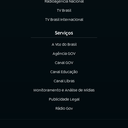
Radioagência Nacional
(abre em nova aba)
TV Brasil
(abre em nova aba)
TV Brasil Internacional
(abre em nova aba)
Serviços
A Voz do Brasil
(abre em nova aba)
Agência GOV
(abre em nova aba)
Canal GOV
(abre em nova aba)
Canal Educação
(abre em nova aba)
Canal Libras
(abre em nova aba)
Monitoramento e Análise de Mídias
(abre em nova aba)
Publicidade Legal
(abre em nova aba)
Rádio Gov
(abre em nova aba)