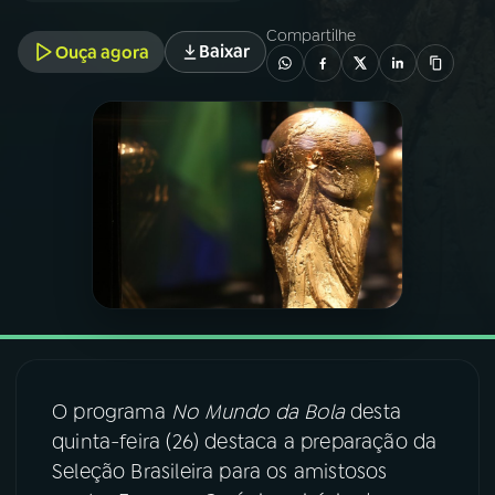
Compartilhe
Baixar
Ouça agora
03
PROGRAMAÇÃO
04
PROGRAMAS
05
PODCASTS
06
VIDEOCASTS
07
ÚLTIMAS
O programa
No Mundo da Bola
desta
08
FESTIVAL DE MÚSICA
quinta-feira (26) destaca a preparação da
Seleção Brasileira para os amistosos
ACOMPANHE A RÁDIO NACIONAL