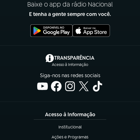
Baixe o app da rádio Nacional
E tenha a gente sempre com você.
(abre em nova aba)
TRANSPARÊNCIA
Acesso à Informação
Siga-nos nas redes sociais
Acesso à Informação
Institucional
(abre em nova aba)
Ações e Programas
(abre em nova aba)