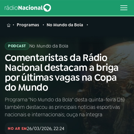
MENU
Programas
No Mundo da Bola
No Mundo da Bola
PODCAST
Comentaristas da Rádio
Buscar
na
Nacional destacam a briga
Rádio
Buscar
por últimas vagas na Copa
Nacional
do Mundo
AO VIVO
Programa "No Mundo da Bola" desta quinta-feira (26)
também destacou as principais notícias esportivas
01
INÍCIO
nacionais e internacionais; ouça na íntegra
26/03/2026, 22:24
02
A RÁDIO
NO AR EM