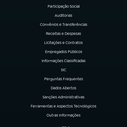
Participação Social
(abre em nova aba)
Auditorias
(abre em nova aba)
Convênios e Transferências
(abre em nova aba)
Receitas e Despesas
(abre em nova aba)
Licitações e Contratos
(abre em nova aba)
Empregados Públicos
(abre em nova aba)
Informações Classificadas
(abre em nova aba)
SIC
(abre em nova aba)
Perguntas Frequentes
(abre em nova aba)
Dados Abertos
(abre em nova aba)
Sanções Administrativas
(abre em nova aba)
Ferramentas e Aspectos Tecnológicos
(abre em nova aba)
Outras Informações
(abre em nova aba)