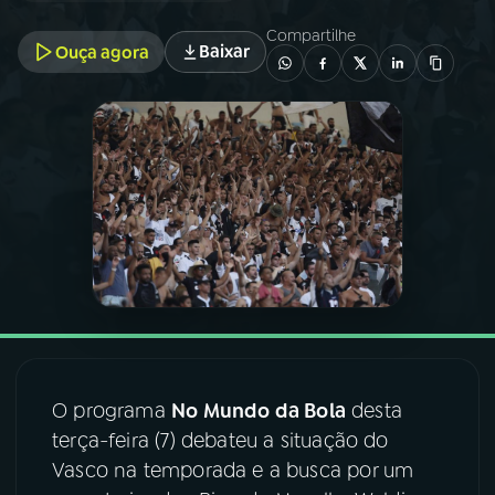
Compartilhe
Baixar
Ouça agora
03
PROGRAMAÇÃO
04
PROGRAMAS
05
PODCASTS
06
VIDEOCASTS
07
ÚLTIMAS
O programa
No Mundo da Bola
desta
08
FESTIVAL DE MÚSICA
terça-feira (7) debateu a situação do
Vasco na temporada e a busca por um
ACOMPANHE A RÁDIO NACIONAL