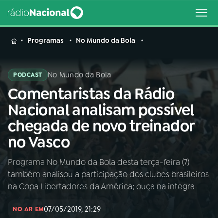
MENU
Programas
No Mundo da Bola
No Mundo da Bola
PODCAST
Comentaristas da Rádio
Buscar
na
Nacional analisam possível
Rádio
Buscar
chegada de novo treinador
Nacional
no Vasco
AO VIVO
Programa No Mundo da Bola desta terça-feira (7)
também analisou a participação dos clubes brasileiros
01
INÍCIO
na Copa Libertadores da América; ouça na íntegra
07/05/2019, 21:29
02
A RÁDIO
NO AR EM