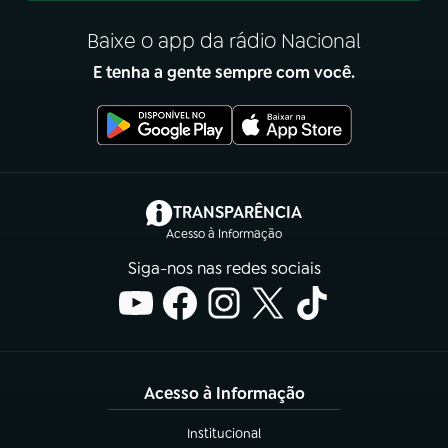
Baixe o app da rádio Nacional
E tenha a gente sempre com você.
(abre em nova aba)
TRANSPARÊNCIA
Acesso à Informação
Siga-nos nas redes sociais
Acesso à Informação
Institucional
(abre em nova aba)