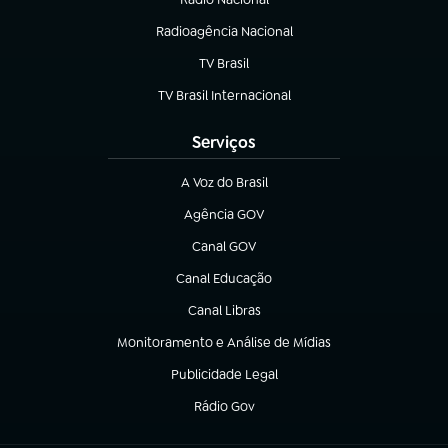
Radioagência Nacional
(abre em nova aba)
TV Brasil
(abre em nova aba)
TV Brasil Internacional
(abre em nova aba)
Serviços
A Voz do Brasil
(abre em nova aba)
Agência GOV
(abre em nova aba)
Canal GOV
(abre em nova aba)
Canal Educação
(abre em nova aba)
Canal Libras
(abre em nova aba)
Monitoramento e Análise de Mídias
(abre em nova aba)
Publicidade Legal
(abre em nova aba)
Rádio Gov
(abre em nova aba)