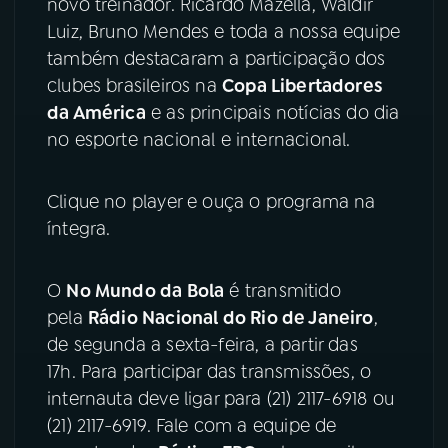
novo treinador. Ricardo Mazella, Waldir
Luiz, Bruno Mendes e toda a nossa equipe
YouTube
Facebook
também destacaram a participação dos
clubes brasileiros na
Copa Libertadores
Instagram
X
da América
e as principais notícias do dia
no esporte nacional e internacional.
TikTok
Clique no player e ouça o programa na
íntegra.
O
No Mundo da Bola
é transmitido
pela
Rádio Nacional do Rio de Janeiro
,
de segunda a sexta-feira, a partir das
17h. Para participar das transmissões, o
internauta deve ligar para (21) 2117-6918 ou
(21) 2117-6919. Fale com a equipe de