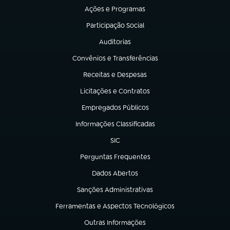
Ações e Programas
(abre em nova aba)
Participação Social
(abre em nova aba)
Auditorias
(abre em nova aba)
Convênios e Transferências
(abre em nova aba)
Receitas e Despesas
(abre em nova aba)
Licitações e Contratos
(abre em nova aba)
Empregados Públicos
(abre em nova aba)
Informações Classificadas
(abre em nova aba)
SIC
(abre em nova aba)
Perguntas Frequentes
(abre em nova aba)
Dados Abertos
(abre em nova aba)
Sanções Administrativas
(abre em nova aba)
Ferramentas e Aspectos Tecnológicos
(abre em nova aba)
Outras Informações
(abre em nova aba)