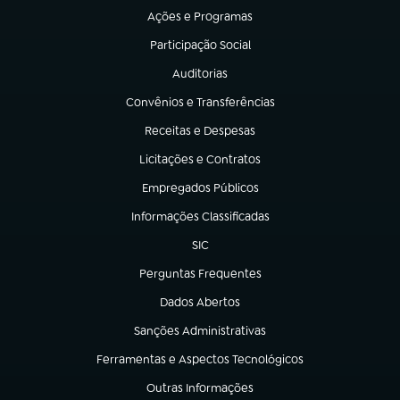
Ações e Programas
(abre em nova aba)
Participação Social
(abre em nova aba)
Auditorias
(abre em nova aba)
Convênios e Transferências
(abre em nova aba)
Receitas e Despesas
(abre em nova aba)
Licitações e Contratos
(abre em nova aba)
Empregados Públicos
(abre em nova aba)
Informações Classificadas
(abre em nova aba)
SIC
(abre em nova aba)
Perguntas Frequentes
(abre em nova aba)
Dados Abertos
(abre em nova aba)
Sanções Administrativas
(abre em nova aba)
Ferramentas e Aspectos Tecnológicos
(abre em nova aba)
Outras Informações
(abre em nova aba)