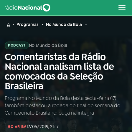
MENU
Programas
No Mundo da Bola
No Mundo da Bola
PODCAST
Comentaristas da Rádio
Buscar
na
Nacional analisam lista de
Rádio
Buscar
convocados da Seleção
Nacional
Brasileira
AO VIVO
Programa No Mundo da Bola desta sexta-feira (17)
também destacou a rodada de final de semana do
01
INÍCIO
Campeonato Brasileiro; ouça na íntegra
17/05/2019, 21:17
02
A RÁDIO
NO AR EM