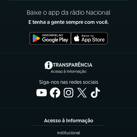
Baixe o app da rádio Nacional
E tenha a gente sempre com você.
(abre em nova aba)
TRANSPARÊNCIA
Acesso à Informação
Siga-nos nas redes sociais
Acesso à Informação
Institucional
(abre em nova aba)