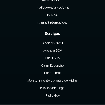
Rádio Nacional
Radioagência Nacional
(abre em nova aba)
TV Brasil
(abre em nova aba)
TV Brasil Internacional
(abre em nova aba)
Serviços
A Voz do Brasil
(abre em nova aba)
Agência GOV
(abre em nova aba)
Canal GOV
(abre em nova aba)
Canal Educação
(abre em nova aba)
Canal Libras
(abre em nova aba)
Monitoramento e Análise de Mídias
(abre em nova aba)
Publicidade Legal
(abre em nova aba)
Rádio Gov
(abre em nova aba)