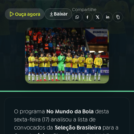
Compartilhe
Baixar
Ouça agora
03
PROGRAMAÇÃO
04
PROGRAMAS
05
PODCASTS
06
VIDEOCASTS
07
ÚLTIMAS
O programa
No Mundo da Bola
desta
08
FESTIVAL DE MÚSICA
sexta-feira (17) analisou a lista de
convocados da
Seleção Brasileira
para a
ACOMPANHE A RÁDIO NACIONAL