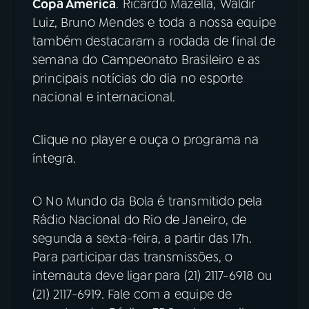
Copa América
. Ricardo Mazella, Waldir
Luiz, Bruno Mendes e toda a nossa equipe
YouTube
Facebook
também destacaram a rodada de final de
semana do Campeonato Brasileiro e as
Instagram
X
principais notícias do dia no esporte
nacional e internacional.
TikTok
Clique no player e ouça o programa na
íntegra.
O No Mundo da Bola é transmitido pela
Rádio Nacional do Rio de Janeiro, de
segunda a sexta-feira, a partir das 17h.
Para participar das transmissões, o
internauta deve ligar para (21) 2117-6918 ou
(21) 2117-6919. Fale com a equipe de