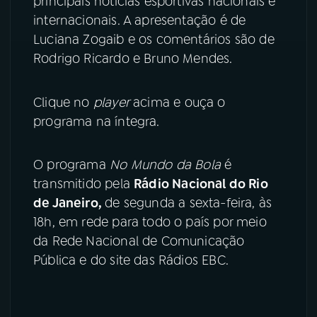
principais notícias esportivas nacionais e
internacionais. A apresentação é de
YouTube
Facebook
Luciana Zogaib e os comentários são de
Rodrigo Ricardo e Bruno Mendes.
Instagram
X
TikTok
Clique no
player
acima e ouça o
programa na íntegra.
O programa
No Mundo da Bola
é
transmitido pela
Rádio Nacional do Rio
de Janeiro,
de segunda a sexta-feira, às
18h, em rede para todo o país por meio
da Rede Nacional de Comunicação
Pública e do site das Rádios EBC.