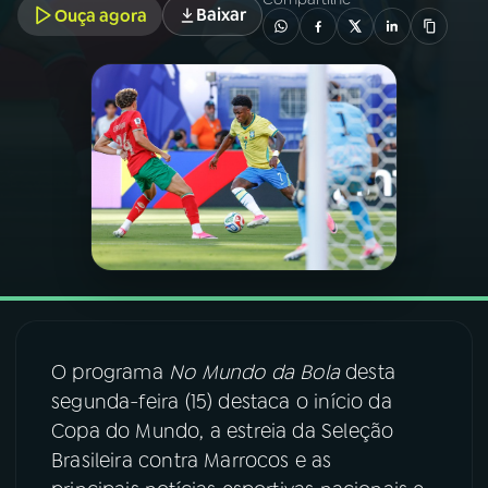
Baixar
Ouça agora
03
PROGRAMAÇÃO
04
PROGRAMAS
05
PODCASTS
06
VIDEOCASTS
07
ÚLTIMAS
O programa
No Mundo da Bola
desta
segunda-feira (15) destaca o início da
08
FESTIVAL DE MÚSICA
Copa do Mundo, a estreia da Seleção
Brasileira contra Marrocos e as
ACOMPANHE A RÁDIO NACIONAL