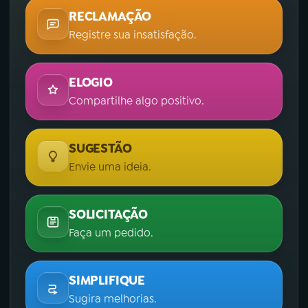
RECLAMAÇÃO
Registre sua insatisfação.
ELOGIO
Compartilhe algo positivo.
SUGESTÃO
Envie uma ideia.
SOLICITAÇÃO
Faça um pedido.
SIMPLIFIQUE
Sugira melhorias.