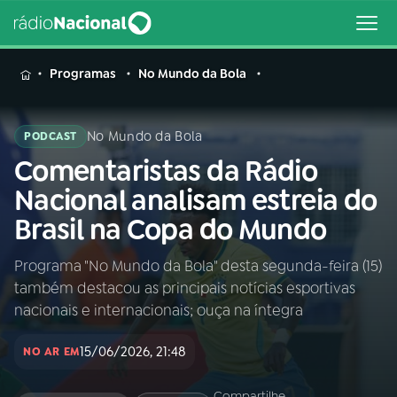
MENU
Programas
No Mundo da Bola
No Mundo da Bola
PODCAST
Comentaristas da Rádio
Buscar
na
Nacional analisam estreia do
Rádio
Buscar
Brasil na Copa do Mundo
Nacional
Programa "No Mundo da Bola" desta segunda-feira (15)
AO VIVO
também destacou as principais notícias esportivas
nacionais e internacionais; ouça na íntegra
01
INÍCIO
15/06/2026, 21:48
NO AR EM
02
A RÁDIO
Compartilhe