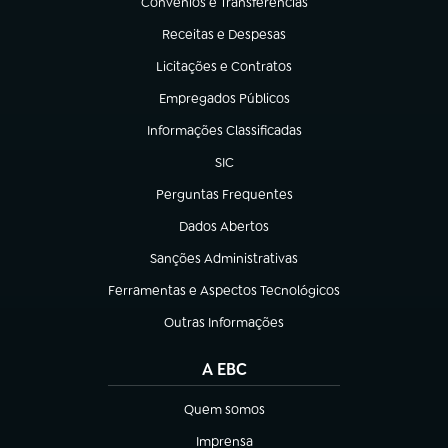
Convênios e Transferências
(abre em nova aba)
Receitas e Despesas
(abre em nova aba)
Licitações e Contratos
(abre em nova aba)
Empregados Públicos
(abre em nova aba)
Informações Classificadas
(abre em nova aba)
SIC
(abre em nova aba)
Perguntas Frequentes
(abre em nova aba)
Dados Abertos
(abre em nova aba)
Sanções Administrativas
(abre em nova aba)
Ferramentas e Aspectos Tecnológicos
(abre em nova aba)
Outras Informações
(abre em nova aba)
A EBC
Quem somos
(abre em nova aba)
Imprensa
(abre em nova aba)