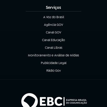
Serviços
A Voz do Brasil
(abre em nova aba)
Agência GOV
(abre em nova aba)
Canal GOV
(abre em nova aba)
Canal Educação
(abre em nova aba)
Canal Libras
(abre em nova aba)
Monitoramento e Análise de Mídias
(abre em nova aba)
Publicidade Legal
(abre em nova aba)
Rádio Gov
(abre em nova aba)