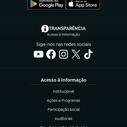
(abre em nova aba)
TRANSPARÊNCIA
Acesso à Informação
Siga-nos nas redes sociais
Acesso à Informação
Institucional
(abre em nova aba)
Ações e Programas
(abre em nova aba)
Participação Social
(abre em nova aba)
Auditorias
(abre em nova aba)