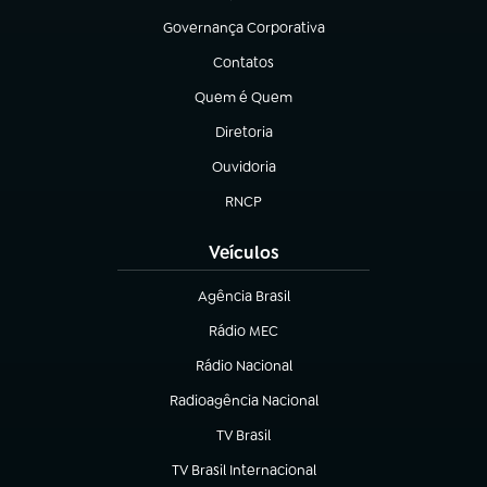
Governança Corporativa
(abre em nova aba)
Contatos
(abre em nova aba)
Quem é Quem
(abre em nova aba)
Diretoria
(abre em nova aba)
Ouvidoria
(abre em nova aba)
RNCP
(abre em nova aba)
Veículos
Agência Brasil
(abre em nova aba)
Rádio MEC
(abre em nova aba)
Rádio Nacional
Radioagência Nacional
(abre em nova aba)
TV Brasil
(abre em nova aba)
TV Brasil Internacional
(abre em nova aba)